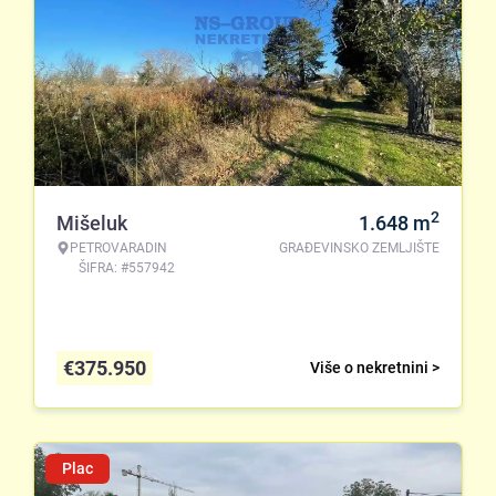
2
Mišeluk
1.648
m
PETROVARADIN
GRAĐEVINSKO ZEMLJIŠTE
ŠIFRA: #557942
€
375.950
Više o nekretnini >
Plac