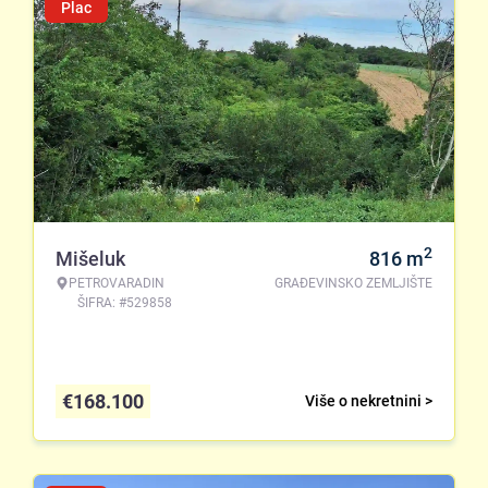
Plac
2
Mišeluk
816
m
PETROVARADIN
GRAĐEVINSKO ZEMLJIŠTE
ŠIFRA: #529858
€
168.100
Više o nekretnini >