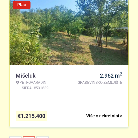
Plac
2
Mišeluk
2.962
m
PETROVARADIN
GRAĐEVINSKO ZEMLJIŠTE
ŠIFRA: #531839
€
1.215.400
Više o nekretnini >