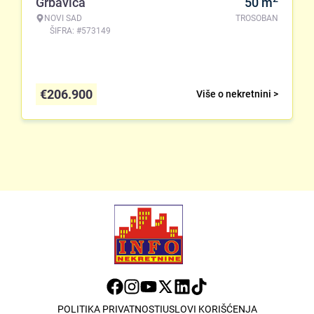
Grbavica
50
m
NOVI SAD
TROSOBAN
ŠIFRA: #573149
€
206.900
Više o nekretnini >
POLITIKA PRIVATNOSTI
USLOVI KORIŠĆENJA