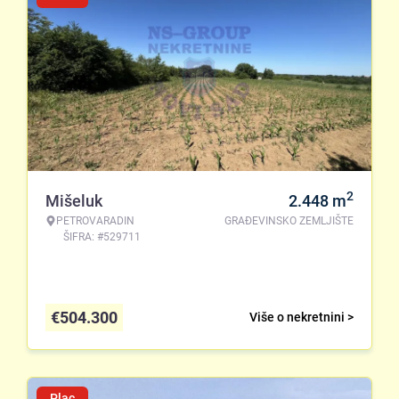
2
Mišeluk
2.448
m
PETROVARADIN
GRAĐEVINSKO ZEMLJIŠTE
ŠIFRA: #529711
€
504.300
Više o nekretnini >
Plac