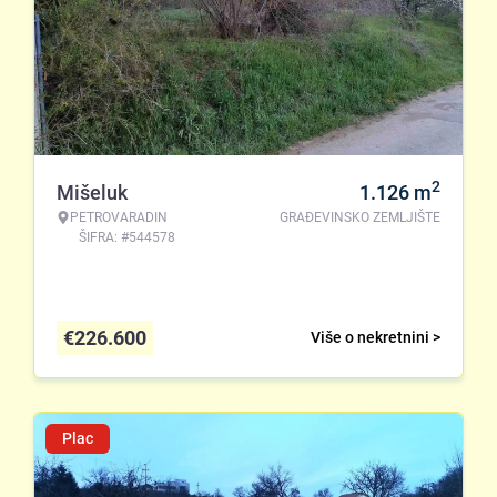
2
Mišeluk
1.126
m
PETROVARADIN
GRAĐEVINSKO ZEMLJIŠTE
ŠIFRA: #544578
€
226.600
Više o nekretnini >
Plac