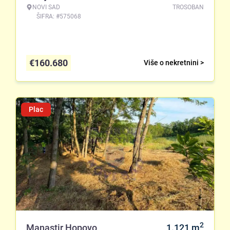
NOVI SAD
TROSOBAN
ŠIFRA: #575068
€
160.680
Više o nekretnini >
Plac
2
Manastir Hopovo
1.121
m