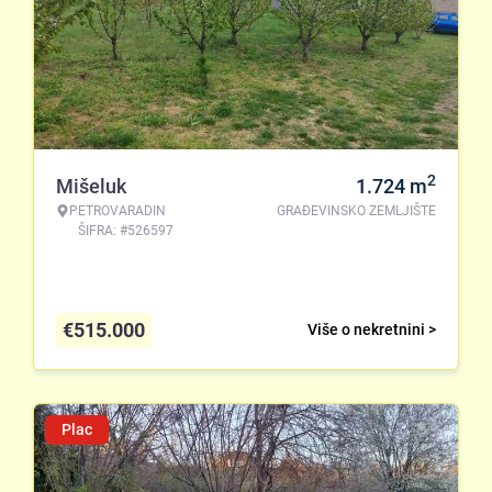
2
Mišeluk
1.724
m
PETROVARADIN
GRAĐEVINSKO ZEMLJIŠTE
ŠIFRA: #526597
€
515.000
Više o nekretnini >
Plac