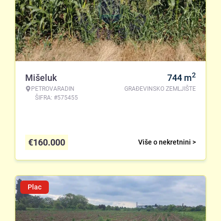
2
Mišeluk
744
m
PETROVARADIN
GRAĐEVINSKO ZEMLJIŠTE
ŠIFRA: #575455
€
160.000
Više o nekretnini >
Plac