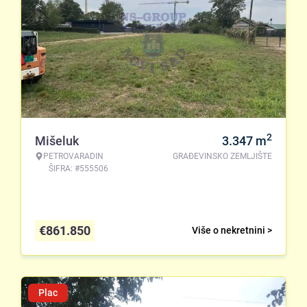
2
Mišeluk
3.347
m
PETROVARADIN
GRAĐEVINSKO ZEMLJIŠTE
ŠIFRA: #555506
€
861.850
Više o nekretnini >
Plac