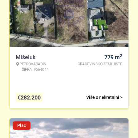
2
Mišeluk
779
m
PETROVARADIN
GRAĐEVINSKO ZEMLJIŠTE
ŠIFRA: #564044
€
282.200
Više o nekretnini >
Plac