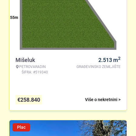
2
Mišeluk
2.513
m
PETROVARADIN
GRAĐEVINSKO ZEMLJIŠTE
ŠIFRA: #519340
€
258.840
Više o nekretnini >
Plac