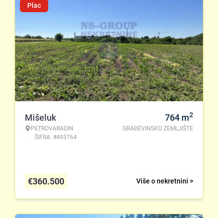
Plac
2
Mišeluk
764
m
PETROVARADIN
GRAĐEVINSKO ZEMLJIŠTE
ŠIFRA: #493764
€
360.500
Više o nekretnini >