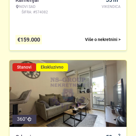
NOVI SAD
VIKENDICA
ŠIFRA: #574082
€
159.000
Više o nekretnini >
Stanovi
Ekskluzivno
360°
2