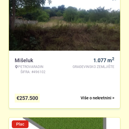
2
Mišeluk
1.077
m
PETROVARADIN
GRAĐEVINSKO ZEMLJIŠTE
ŠIFRA: #496102
€
257.500
Više o nekretnini >
Plac