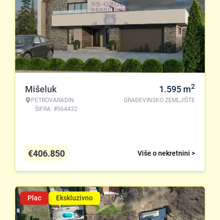
2
Mišeluk
1.595
m
PETROVARADIN
GRAĐEVINSKO ZEMLJIŠTE
ŠIFRA: #564432
€
406.850
Više o nekretnini >
Plac
Ekskluzivno