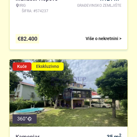
IRIG
GRAĐEVINSKO ZEMLJIŠTE
ŠIFRA: #574237
€
82.400
Više o nekretnini >
Kuće
Ekskluzivno
360°
2
Kamenjar
35
m