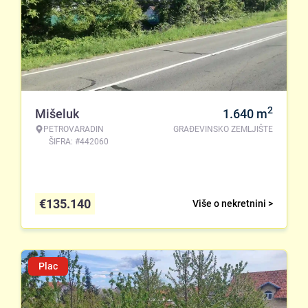
2
Mišeluk
1.640
m
PETROVARADIN
GRAĐEVINSKO ZEMLJIŠTE
ŠIFRA: #442060
€
135.140
Više o nekretnini >
Plac