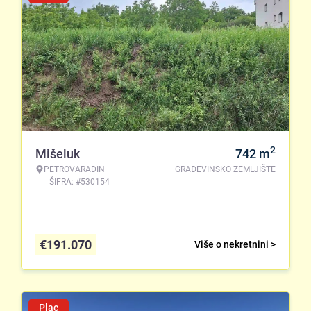
2
Mišeluk
742
m
PETROVARADIN
GRAĐEVINSKO ZEMLJIŠTE
ŠIFRA: #530154
€
191.070
Više o nekretnini >
Plac