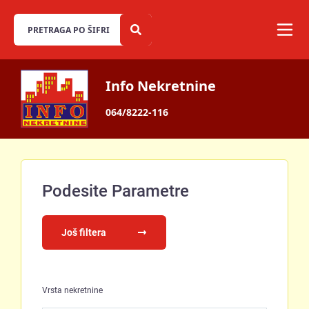
Info Nekretnine
064/8222-116
Podesite Parametre
Još filtera
Vrsta nekretnine