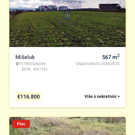
2
Mišeluk
567
m
PETROVARADIN
GRAĐEVINSKO ZEMLJIŠTE
ŠIFRA: #561526
€
116.800
Više o nekretnini >
Plac