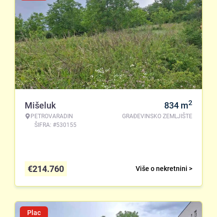
2
Mišeluk
834
m
PETROVARADIN
GRAĐEVINSKO ZEMLJIŠTE
ŠIFRA: #530155
€
214.760
Više o nekretnini >
Plac