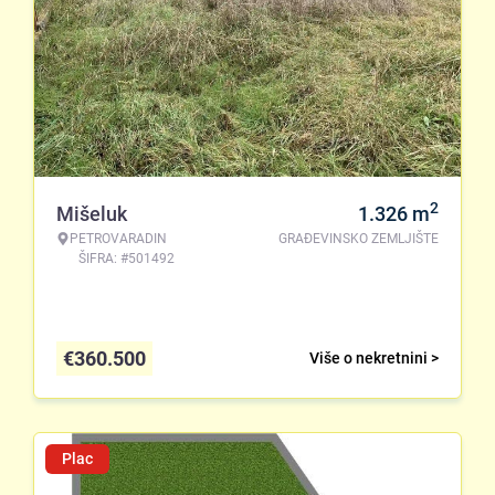
2
Mišeluk
1.326
m
PETROVARADIN
GRAĐEVINSKO ZEMLJIŠTE
ŠIFRA: #501492
€
360.500
Više o nekretnini >
Plac