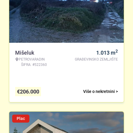
2
Mišeluk
1.013
m
PETROVARADIN
GRAĐEVINSKO ZEMLJIŠTE
ŠIFRA: #522360
€
206.000
Više o nekretnini >
Plac