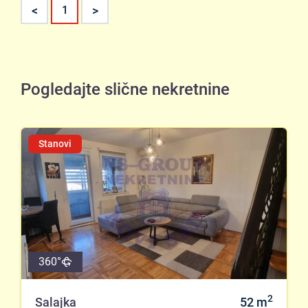
<
>
1
Pogledajte slične nekretnine
Stanovi
360°
2
Salajka
52
m