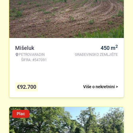
2
Mišeluk
450
m
PETROVARADIN
GRAĐEVINSKO ZEMLJIŠTE
ŠIFRA: #547091
€
92.700
Više o nekretnini >
Plac