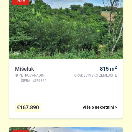
Plac
2
Mišeluk
815
m
PETROVARADIN
GRAĐEVINSKO ZEMLJIŠTE
ŠIFRA: #529862
€
167.890
Više o nekretnini >