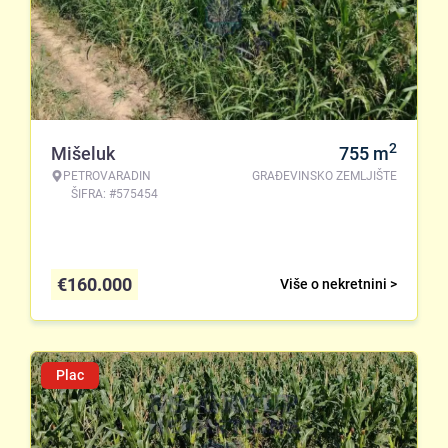
2
Mišeluk
755
m
PETROVARADIN
GRAĐEVINSKO ZEMLJIŠTE
ŠIFRA: #575454
€
160.000
Više o nekretnini >
Plac