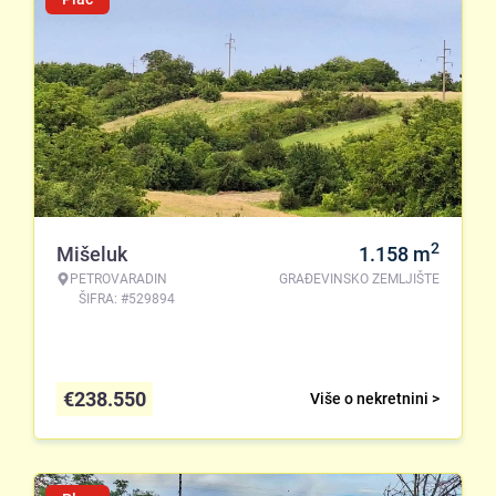
2
Mišeluk
1.158
m
PETROVARADIN
GRAĐEVINSKO ZEMLJIŠTE
ŠIFRA: #529894
€
238.550
Više o nekretnini >