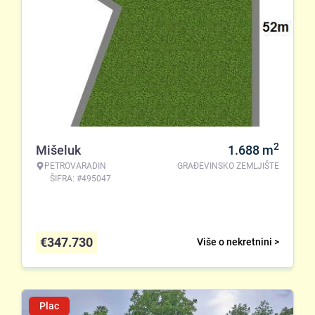
2
Mišeluk
1.688
m
PETROVARADIN
GRAĐEVINSKO ZEMLJIŠTE
ŠIFRA: #495047
€
347.730
Više o nekretnini >
Plac