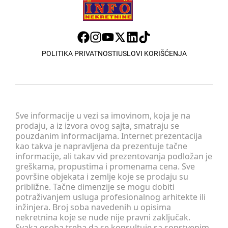
POLITIKA PRIVATNOSTI
USLOVI KORIŠĆENJA
Sve informacije u vezi sa imovinom, koja je na
prodaju, a iz izvora ovog sajta, smatraju se
pouzdanim informacijama. Internet prezentacija
kao takva je napravljena da prezentuje tačne
informacije, ali takav vid prezentovanja podložan je
greškama, propustima i promenama cena. Sve
površine objekata i zemlje koje se prodaju su
približne. Tačne dimenzije se mogu dobiti
potraživanjem usluga profesionalnog arhitekte ili
inžinjera. Broj soba navedenih u opisima
nekretnina koje se nude nije pravni zaključak.
Svaka osoba treba da se konsultuje sa sopstvenim