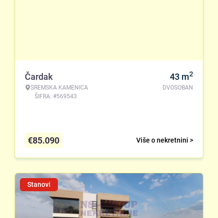
2
Čardak
43
m
SREMSKA KAMENICA
DVOSOBAN
ŠIFRA: #569543
€
85.090
Više o nekretnini >
Stanovi