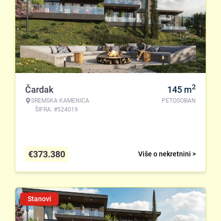
2
Čardak
145
m
SREMSKA KAMENICA
PETOSOBAN
ŠIFRA: #524019
€
373.380
Više o nekretnini >
Stanovi