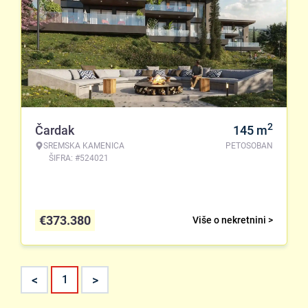
2
Čardak
145
m
SREMSKA KAMENICA
PETOSOBAN
ŠIFRA: #524021
€
373.380
Više o nekretnini >
<
>
1