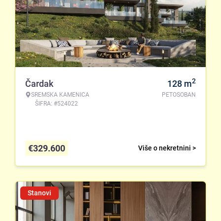
2
Čardak
128
m
SREMSKA KAMENICA
PETOSOBAN
ŠIFRA: #524022
€
329.600
Više o nekretnini >
Stanovi