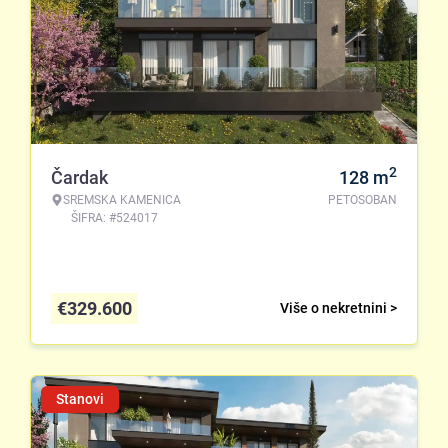
2
Čardak
128
m
SREMSKA KAMENICA
PETOSOBAN
ŠIFRA: #524017
€
329.600
Više o nekretnini >
Stanovi