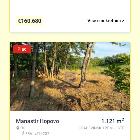
€
160.680
Više o nekretnini >
Plac
2
Manastir Hopovo
1.121
m
IRIG
GRAĐEVINSKO ZEMLJIŠTE
ŠIFRA: #574237