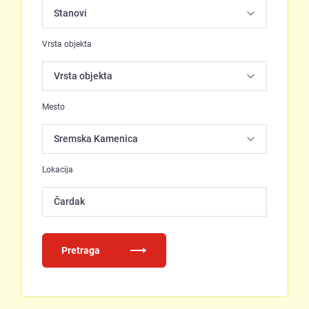
Vrsta objekta
Mesto
Lokacija
Čardak
Pretraga