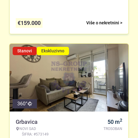
€
159.000
Više o nekretnini >
Stanovi
Ekskluzivno
360°
2
Grbavica
50
m
NOVI SAD
TROSOBAN
ŠIFRA: #573149