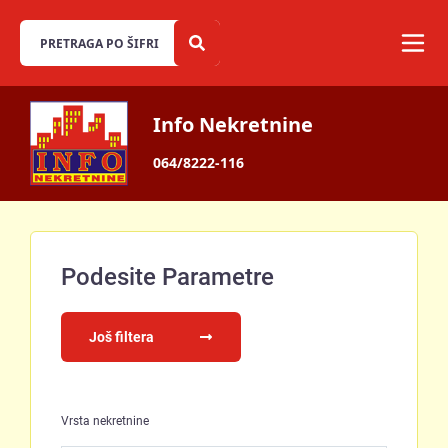
Info Nekretnine
064/8222-116
Podesite Parametre
Još filtera
Vrsta nekretnine