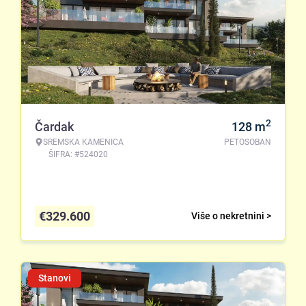
2
Čardak
128
m
SREMSKA KAMENICA
PETOSOBAN
ŠIFRA: #524020
€
329.600
Više o nekretnini >
Stanovi