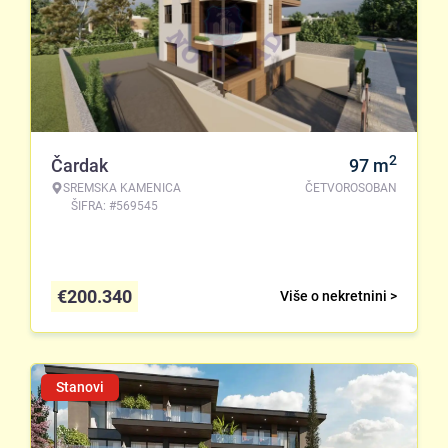
2
Čardak
97
m
SREMSKA KAMENICA
ČETVOROSOBAN
ŠIFRA: #569545
€
200.340
Više o nekretnini >
Stanovi