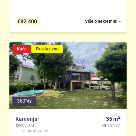
€
82.400
Više o nekretnini >
Kuće
Ekskluzivno
360°
2
Kamenjar
35
m
NOVI SAD
VIKENDICA
ŠIFRA: #574082