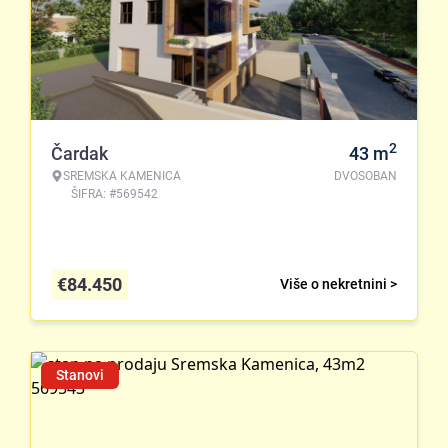
2
Čardak
43
m
SREMSKA KAMENICA
DVOSOBAN
ŠIFRA: #569542
€
84.450
Više o nekretnini >
Stanovi