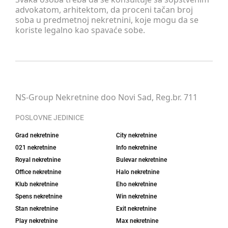
advokatom, arhitektom, da proceni tačan broj
soba u predmetnoj nekretnini, koje mogu da se
koriste legalno kao spavaće sobe.
NS-Group Nekretnine doo Novi Sad, Reg.br. 711
POSLOVNE JEDINICE
Grad nekretnine
City nekretnine
021 nekretnine
Info nekretnine
Royal nekretnine
Bulevar nekretnine
Office nekretnine
Halo nekretnine
Klub nekretnine
Eho nekretnine
Spens nekretnine
Win nekretnine
Stan nekretnine
Exit nekretnine
Play nekretnine
Max nekretnine