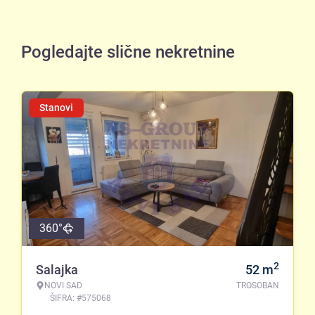
Pogledajte slične nekretnine
Stanovi
360°
2
Salajka
52
m
NOVI SAD
TROSOBAN
ŠIFRA: #575068