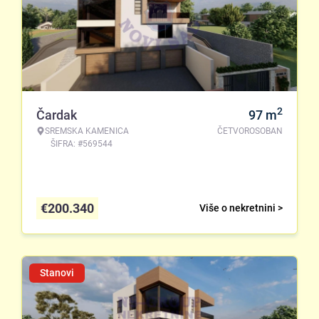
2
Čardak
97
m
SREMSKA KAMENICA
ČETVOROSOBAN
ŠIFRA: #569544
€
200.340
Više o nekretnini >
Stanovi