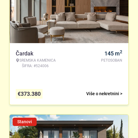
2
Čardak
145
m
SREMSKA KAMENICA
PETOSOBAN
ŠIFRA: #524006
€
373.380
Više o nekretnini >
Stanovi