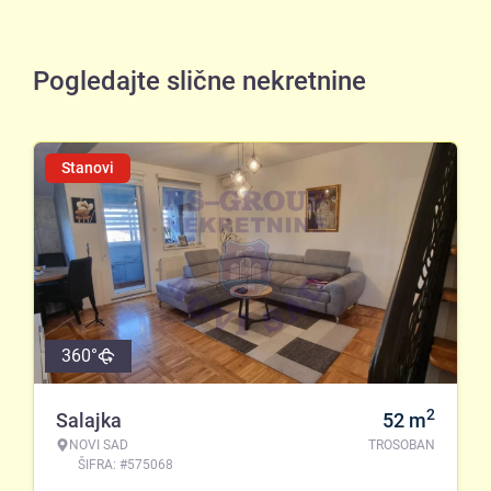
Pogledajte slične nekretnine
Stanovi
360°
2
Salajka
52
m
NOVI SAD
TROSOBAN
ŠIFRA: #575068