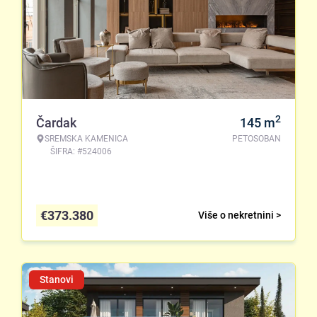
2
Čardak
145
m
SREMSKA KAMENICA
PETOSOBAN
ŠIFRA: #524006
€
373.380
Više o nekretnini >
Stanovi