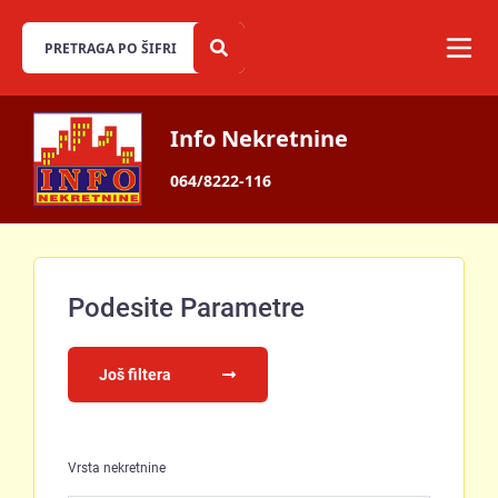
Info Nekretnine
064/8222-116
Podesite Parametre
Još filtera
Vrsta nekretnine