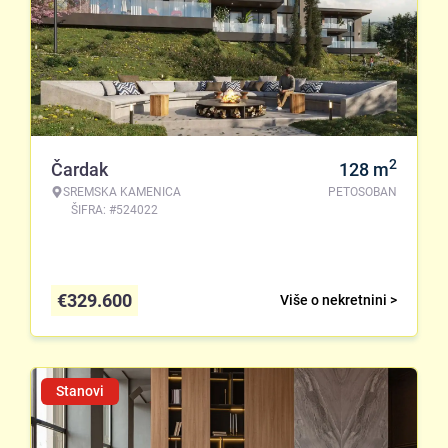
2
Čardak
128
m
SREMSKA KAMENICA
PETOSOBAN
ŠIFRA: #524022
€
329.600
Više o nekretnini >
Stanovi