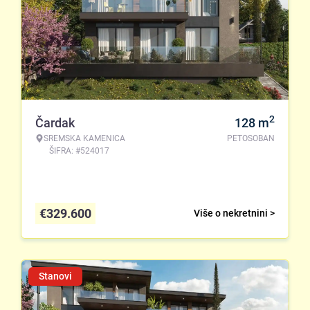
2
Čardak
128
m
SREMSKA KAMENICA
PETOSOBAN
ŠIFRA: #524017
€
329.600
Više o nekretnini >
Stanovi