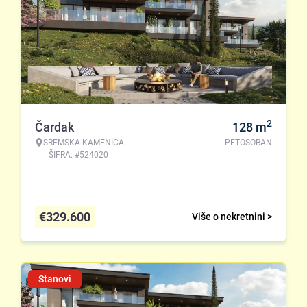
2
Čardak
128
m
SREMSKA KAMENICA
PETOSOBAN
ŠIFRA: #524020
€
329.600
Više o nekretnini >
Stanovi