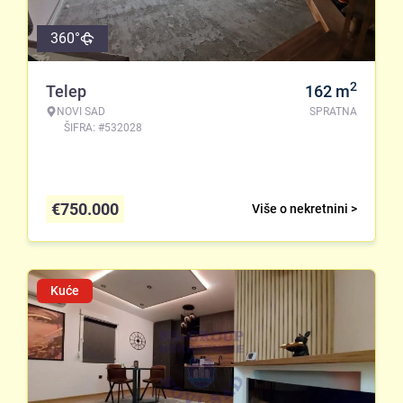
360°
2
Telep
162
m
NOVI SAD
SPRATNA
ŠIFRA: #532028
€
750.000
Više o nekretnini >
Kuće