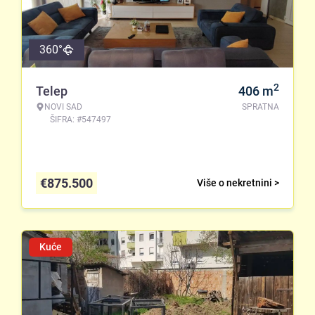
360°
2
Telep
406
m
NOVI SAD
SPRATNA
ŠIFRA: #547497
€
875.500
Više o nekretnini >
Kuće