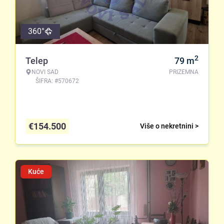
360°
2
Telep
79
m
NOVI SAD
PRIZEMNA
ŠIFRA: #570672
€
154.500
Više o nekretnini >
Kuće