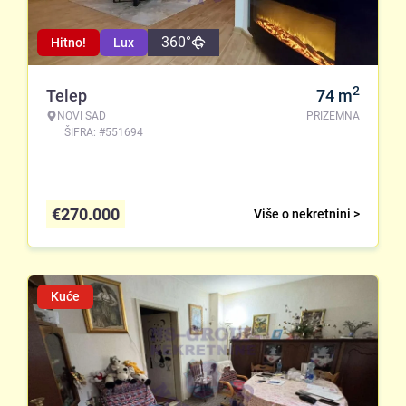
360°
Hitno!
Lux
2
Telep
74
m
NOVI SAD
PRIZEMNA
ŠIFRA: #551694
€
270.000
Više o nekretnini >
Kuće