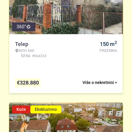
360°
2
Telep
150
m
NOVI SAD
PRIZEMNA
ŠIFRA: #564333
€
328.880
Više o nekretnini >
Kuće
Ekskluzivno