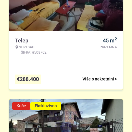
2
Telep
45
m
NOVI SAD
PRIZEMNA
ŠIFRA: #508702
€
288.400
Više o nekretnini >
Kuće
Ekskluzivno