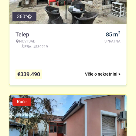
360°
2
Telep
85
m
NOVI SAD
SPRATNA
ŠIFRA: #530219
€
339.490
Više o nekretnini >
Kuće