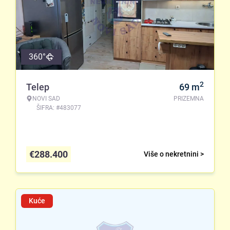
360°
2
Telep
69
m
NOVI SAD
PRIZEMNA
ŠIFRA: #483077
€
288.400
Više o nekretnini >
Kuće