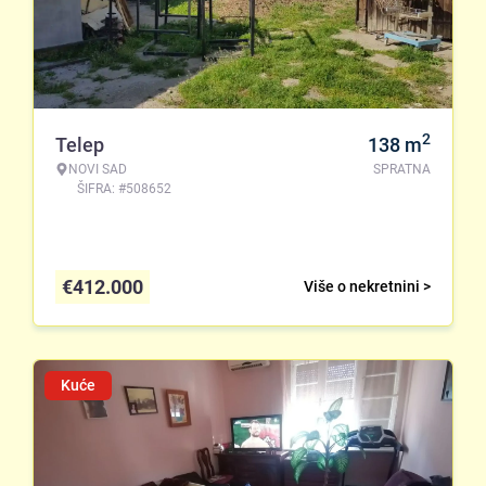
2
Telep
138
m
NOVI SAD
SPRATNA
ŠIFRA: #508652
€
412.000
Više o nekretnini >
Kuće