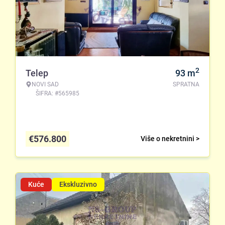
2
Telep
93
m
NOVI SAD
SPRATNA
ŠIFRA: #565985
€
576.800
Više o nekretnini >
Kuće
Ekskluzivno