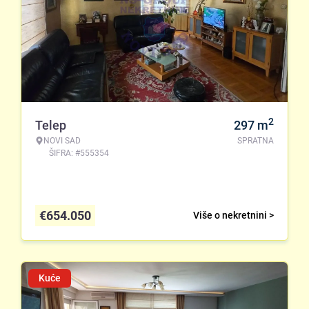
2
Telep
297
m
NOVI SAD
SPRATNA
ŠIFRA: #555354
€
654.050
Više o nekretnini >
Kuće