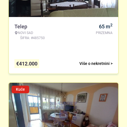
2
Telep
65
m
NOVI SAD
PRIZEMNA
ŠIFRA: #485750
€
412.000
Više o nekretnini >
Kuće