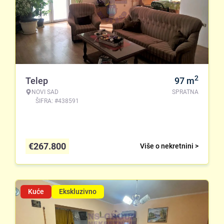
2
Telep
97
m
NOVI SAD
SPRATNA
ŠIFRA: #438591
€
267.800
Više o nekretnini >
Kuće
Ekskluzivno