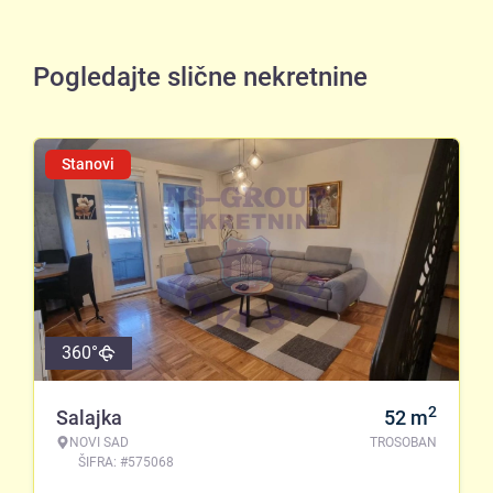
Pogledajte slične nekretnine
Stanovi
360°
2
Salajka
52
m
NOVI SAD
TROSOBAN
ŠIFRA: #575068