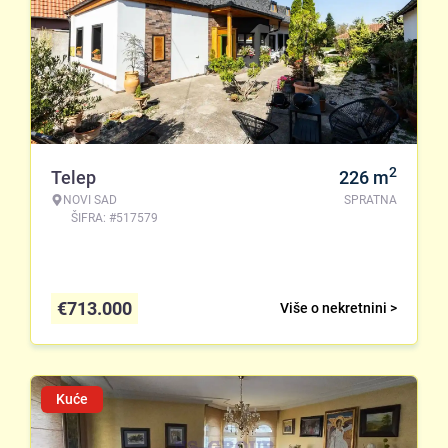
2
Telep
226
m
NOVI SAD
SPRATNA
ŠIFRA: #517579
€
713.000
Više o nekretnini >
Kuće