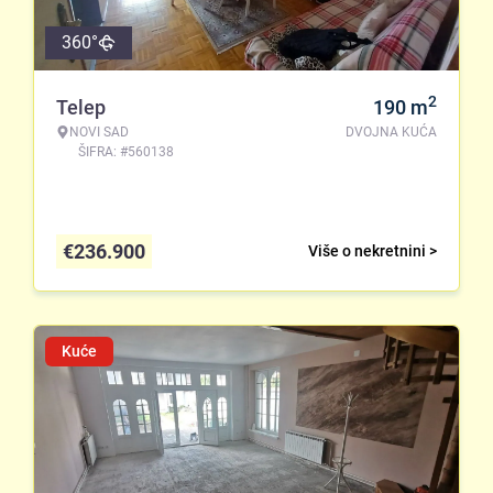
360°
2
Telep
190
m
NOVI SAD
DVOJNA KUĆA
ŠIFRA: #560138
€
236.900
Više o nekretnini >
Kuće