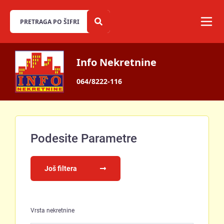
Info Nekretnine
064/8222-116
Podesite Parametre
Još filtera
Vrsta nekretnine