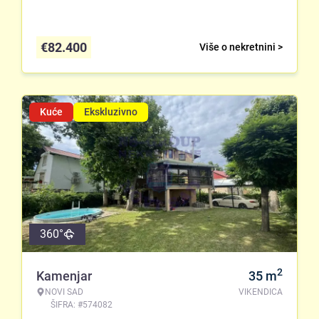
€
82.400
Više o nekretnini >
Kuće
Ekskluzivno
360°
2
Kamenjar
35
m
NOVI SAD
VIKENDICA
ŠIFRA: #574082