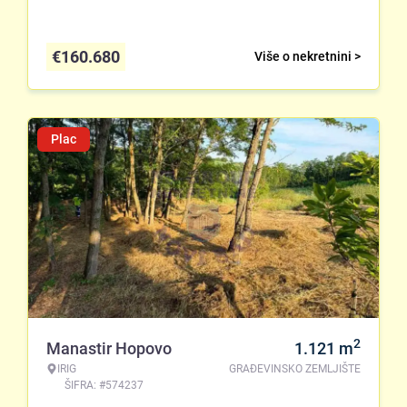
€
160.680
Više o nekretnini >
Plac
2
Manastir Hopovo
1.121
m
IRIG
GRAĐEVINSKO ZEMLJIŠTE
ŠIFRA: #574237