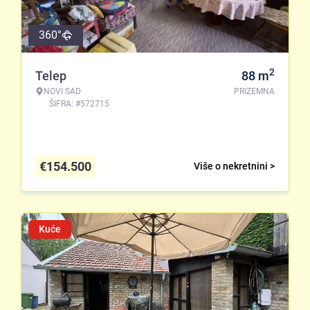
360°
2
Telep
88
m
NOVI SAD
PRIZEMNA
ŠIFRA: #572715
€
154.500
Više o nekretnini >
Kuće