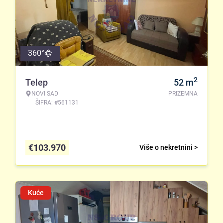
360°
2
Telep
52
m
NOVI SAD
PRIZEMNA
ŠIFRA: #561131
€
103.970
Više o nekretnini >
Kuće