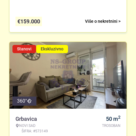
€
159.000
Više o nekretnini >
Stanovi
Ekskluzivno
360°
2
Grbavica
50
m
NOVI SAD
TROSOBAN
ŠIFRA: #573149