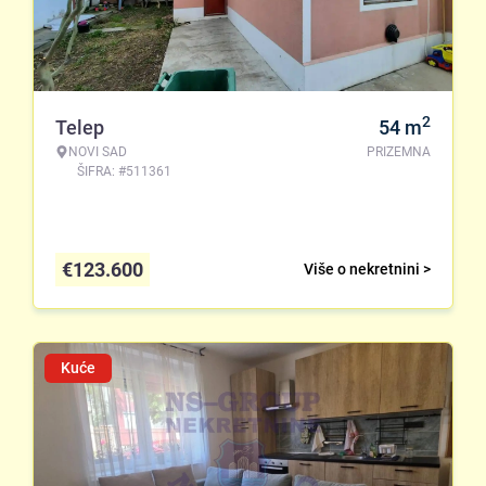
2
Telep
54
m
NOVI SAD
PRIZEMNA
ŠIFRA: #511361
€
123.600
Više o nekretnini >
Kuće