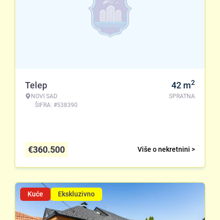
2
Telep
42
m
NOVI SAD
SPRATNA
ŠIFRA: #538390
€
360.500
Više o nekretnini >
Kuće
Ekskluzivno