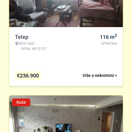
2
Telep
116
m
NOVI SAD
SPRATNA
ŠIFRA: #510757
€
236.900
Više o nekretnini >
Kuće