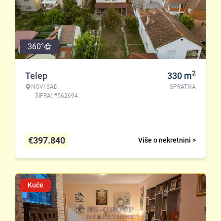
360°
2
Telep
330
m
NOVI SAD
SPRATNA
ŠIFRA: #562694
€
397.840
Više o nekretnini >
Kuće