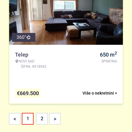
360°
2
Telep
650
m
NOVI SAD
SPRATNA
ŠIFRA: #518942
€
669.500
Više o nekretnini >
<
>
1
2