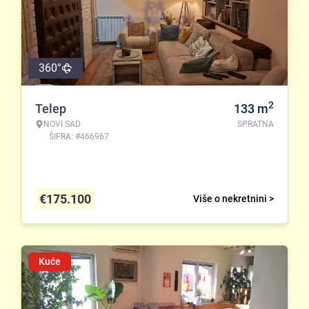
360°
2
Telep
133
m
NOVI SAD
SPRATNA
ŠIFRA: #466967
€
175.100
Više o nekretnini >
Kuće