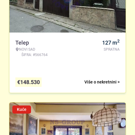
2
Telep
127
m
NOVI SAD
SPRATNA
ŠIFRA: #566764
€
148.530
Više o nekretnini >
Kuće