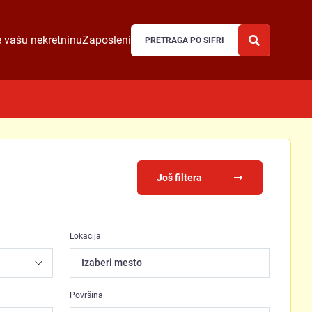
 vašu nekretninu
Zaposleni
Još filtera
Lokacija
Izaberi mesto
Površina