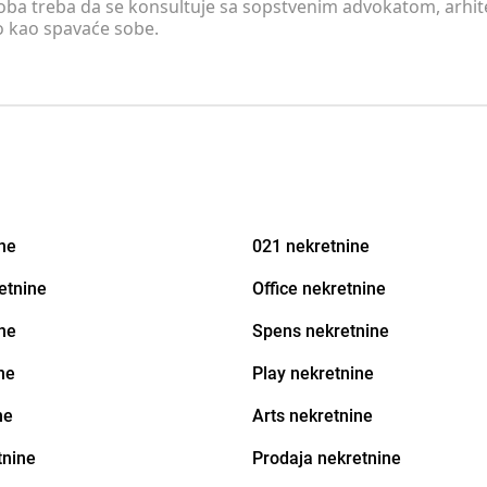
soba treba da se konsultuje sa sopstvenim advokatom, arhi
o kao spavaće sobe.
ine
021 nekretnine
etnine
Office nekretnine
ne
Spens nekretnine
ne
Play nekretnine
ne
Arts nekretnine
tnine
Prodaja nekretnine