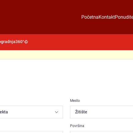
Početna
Kontakt
Ponudite
gradnja
360°
Mesto
Površina