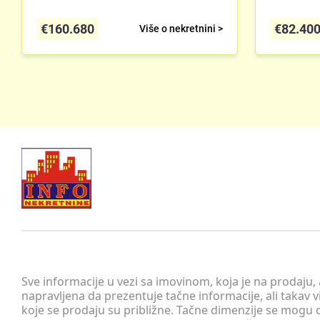
€
160.680
€
82.40
Više o nekretnini >
Sve informacije u vezi sa imovinom, koja je na prodaju,
napravljena da prezentuje tačne informacije, ali taka
koje se prodaju su približne. Tačne dimenzije se mogu d