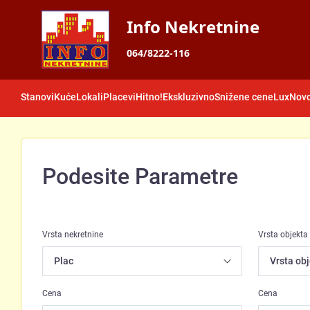
Info Nekretnine
064/8222-116
Stanovi
Kuće
Lokali
Placevi
Hitno!
Ekskluzivno
Snižene cene
Lux
Novo
Podesite Parametre
Vrsta nekretnine
Vrsta objekta
Cena
Cena