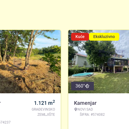
Kuće
Ekskluzivno
360°
2
r
1.121
m
Kamenjar
GRAĐEVINSKO
NOVI SAD
ZEMLJIŠTE
ŠIFRA: #574082
574237