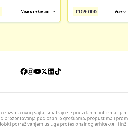
0
€
159.000
Više o nekretnini >
Više o 
 a iz izvora ovog sajta, smatraju se pouzdanim informacijama
v vid prezentovanja podložan je greškama, propustima i pro
obiti potraživanjem usluga profesionalnog arhitekte ili inž