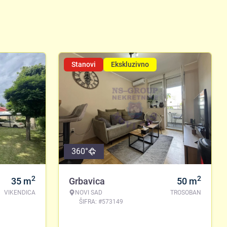
Stanovi
Ekskluzivno
360°
2
2
35
m
Grbavica
50
m
VIKENDICA
NOVI SAD
TROSOBAN
ŠIFRA: #573149