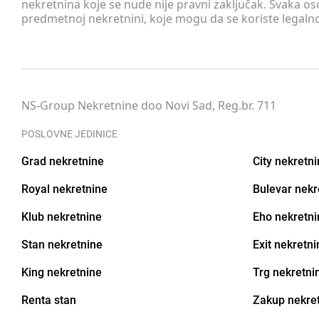
nekretnina koje se nude nije pravni zaključak. Svaka o
predmetnoj nekretnini, koje mogu da se koriste legaln
NS-Group Nekretnine doo Novi Sad, Reg.br. 711
POSLOVNE JEDINICE
Grad nekretnine
City nekretn
Royal nekretnine
Bulevar nekr
Klub nekretnine
Eho nekretni
Stan nekretnine
Exit nekretni
King nekretnine
Trg nekretni
Renta stan
Zakup nekre