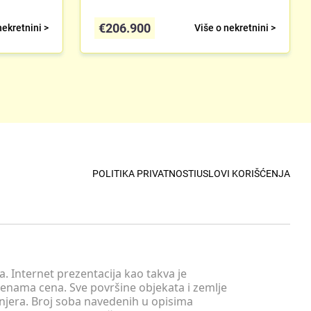
€
206.900
nekretnini >
Više o nekretnini >
POLITIKA PRIVATNOSTI
USLOVI KORIŠĆENJA
. Internet prezentacija kao takva je
menama cena. Sve površine objekata i zemlje
injera. Broj soba navedenih u opisima