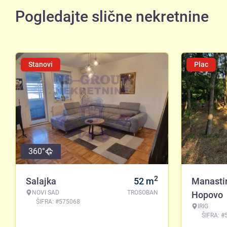
Pogledajte slične nekretnine
Stanovi
Plac
360°
2
Salajka
52
m
Manasti
NOVI SAD
TROSOBAN
Hopovo
ŠIFRA: #575068
IRIG
ŠIFRA: #