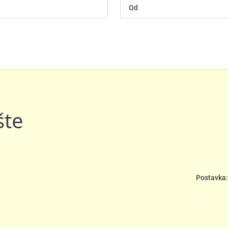
šte
Postavka: