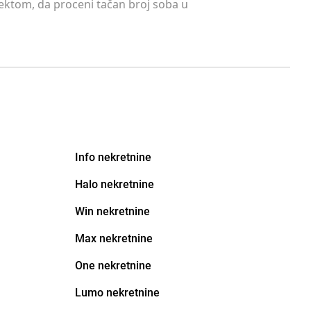
tektom, da proceni tačan broj soba u
Info nekretnine
Halo nekretnine
Win nekretnine
Max nekretnine
One nekretnine
Lumo nekretnine