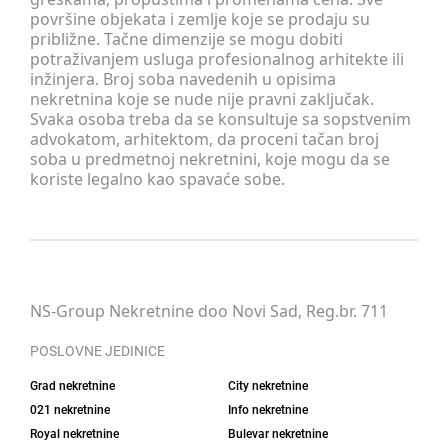
površine objekata i zemlje koje se prodaju su
približne. Tačne dimenzije se mogu dobiti
potraživanjem usluga profesionalnog arhitekte ili
inžinjera. Broj soba navedenih u opisima
nekretnina koje se nude nije pravni zaključak.
Svaka osoba treba da se konsultuje sa sopstvenim
advokatom, arhitektom, da proceni tačan broj
soba u predmetnoj nekretnini, koje mogu da se
koriste legalno kao spavaće sobe.
NS-Group Nekretnine doo Novi Sad, Reg.br. 711
POSLOVNE JEDINICE
Grad nekretnine
City nekretnine
021 nekretnine
Info nekretnine
Royal nekretnine
Bulevar nekretnine