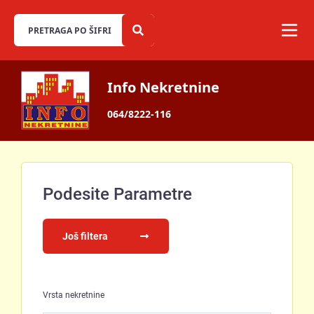
Info Nekretnine
064/8222-116
Podesite Parametre
Još filtera
Vrsta nekretnine