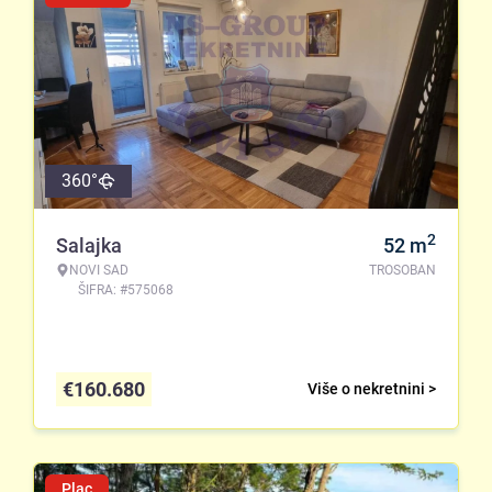
360°
2
Salajka
52
m
NOVI SAD
TROSOBAN
ŠIFRA: #575068
€
160.680
Više o nekretnini >
Plac