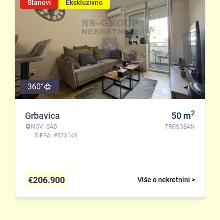
Stanovi
Ekskluzivno
360°
2
Grbavica
50
m
NOVI SAD
TROSOBAN
ŠIFRA: #573149
€
206.900
Više o nekretnini >