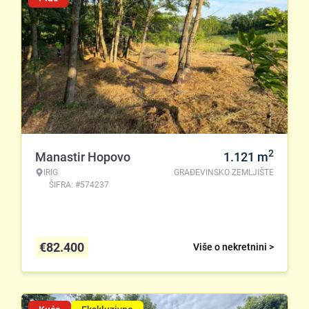
2
Manastir Hopovo
1.121
m
IRIG
GRAĐEVINSKO ZEMLJIŠTE
ŠIFRA: #574237
€
82.400
Više o nekretnini >