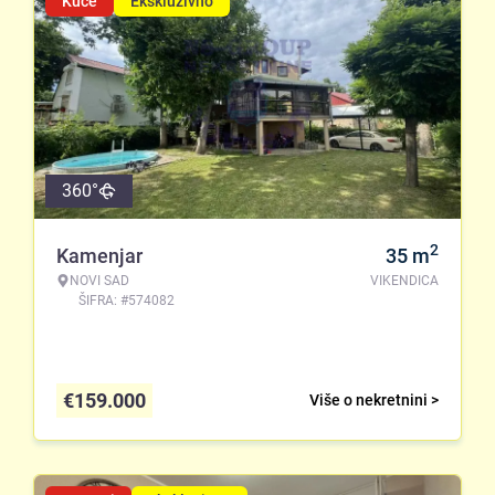
Kuće
Ekskluzivno
360°
2
Kamenjar
35
m
NOVI SAD
VIKENDICA
ŠIFRA: #574082
€
159.000
Više o nekretnini >