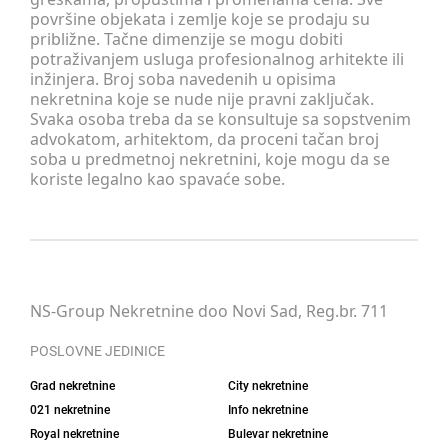
površine objekata i zemlje koje se prodaju su
približne. Tačne dimenzije se mogu dobiti
potraživanjem usluga profesionalnog arhitekte ili
inžinjera. Broj soba navedenih u opisima
nekretnina koje se nude nije pravni zaključak.
Svaka osoba treba da se konsultuje sa sopstvenim
advokatom, arhitektom, da proceni tačan broj
soba u predmetnoj nekretnini, koje mogu da se
koriste legalno kao spavaće sobe.
NS-Group Nekretnine doo Novi Sad, Reg.br. 711
POSLOVNE JEDINICE
Grad nekretnine
City nekretnine
021 nekretnine
Info nekretnine
Royal nekretnine
Bulevar nekretnine