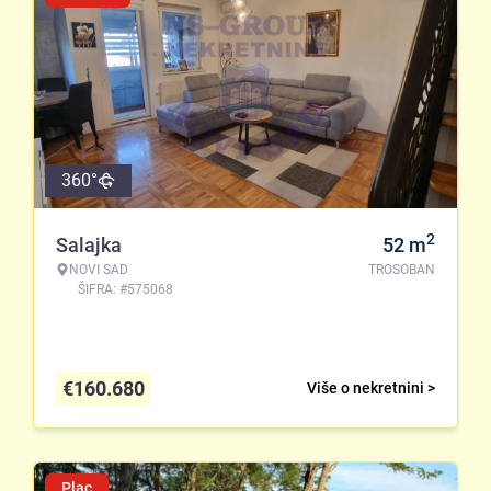
360°
2
Salajka
52
m
NOVI SAD
TROSOBAN
ŠIFRA: #575068
€
160.680
Više o nekretnini >
Plac