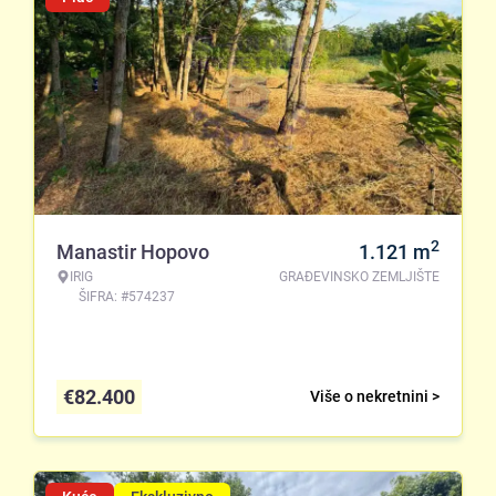
2
Manastir Hopovo
1.121
m
IRIG
GRAĐEVINSKO ZEMLJIŠTE
ŠIFRA: #574237
€
82.400
Više o nekretnini >