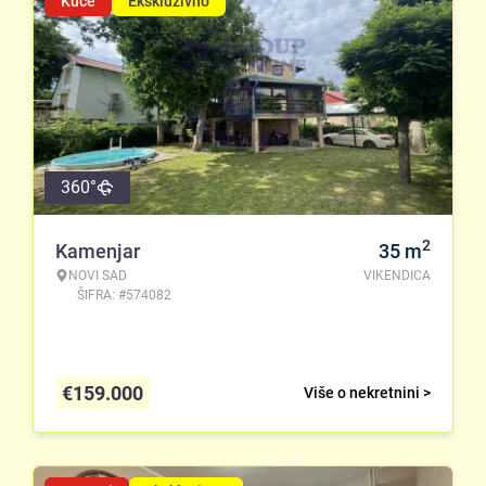
Kuće
Ekskluzivno
360°
2
Kamenjar
35
m
NOVI SAD
VIKENDICA
ŠIFRA: #574082
€
159.000
Više o nekretnini >