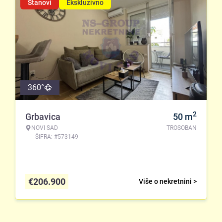
Stanovi
Ekskluzivno
360°
2
Grbavica
50
m
NOVI SAD
TROSOBAN
ŠIFRA: #573149
€
206.900
Više o nekretnini >