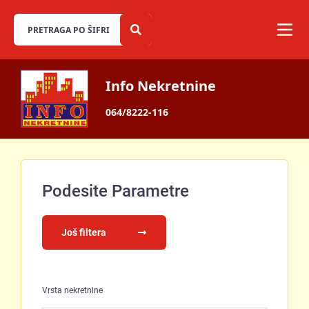
Info Nekretnine
064/8222-116
Podesite Parametre
Još filtera
Vrsta nekretnine