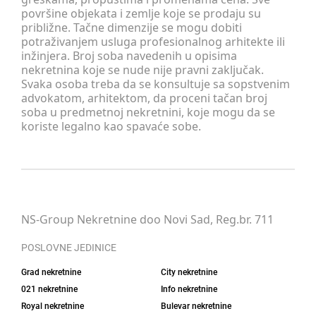
površine objekata i zemlje koje se prodaju su
približne. Tačne dimenzije se mogu dobiti
potraživanjem usluga profesionalnog arhitekte ili
inžinjera. Broj soba navedenih u opisima
nekretnina koje se nude nije pravni zaključak.
Svaka osoba treba da se konsultuje sa sopstvenim
advokatom, arhitektom, da proceni tačan broj
soba u predmetnoj nekretnini, koje mogu da se
koriste legalno kao spavaće sobe.
NS-Group Nekretnine doo Novi Sad, Reg.br. 711
POSLOVNE JEDINICE
Grad nekretnine
City nekretnine
021 nekretnine
Info nekretnine
Royal nekretnine
Bulevar nekretnine