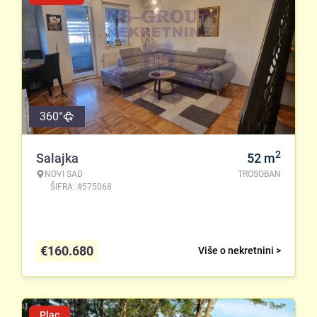
360°
2
Salajka
52
m
NOVI SAD
TROSOBAN
ŠIFRA: #575068
€
160.680
Više o nekretnini >
Plac