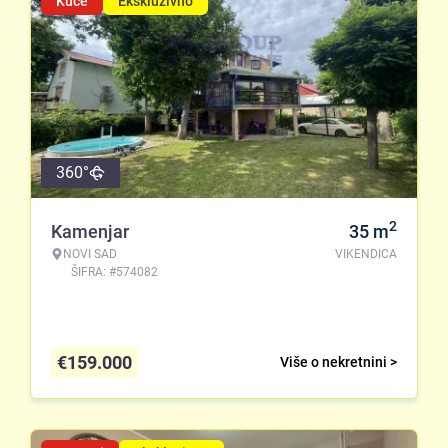
Kuće
Ekskluzivno
360°
2
Kamenjar
35
m
NOVI SAD
VIKENDICA
ŠIFRA: #574082
€
159.000
Više o nekretnini >