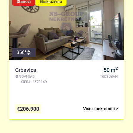
Stanovi
Ekskluzivno
360°
2
Grbavica
50
m
NOVI SAD
TROSOBAN
ŠIFRA: #573149
€
206.900
Više o nekretnini >