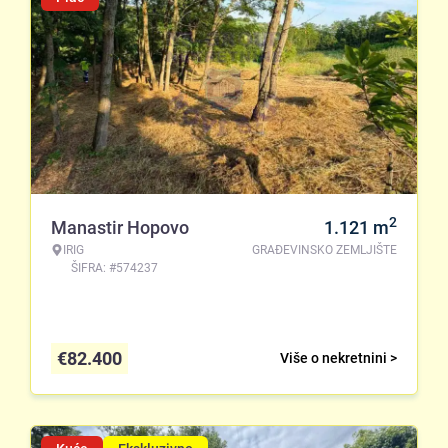
2
Manastir Hopovo
1.121
m
IRIG
GRAĐEVINSKO ZEMLJIŠTE
ŠIFRA: #574237
€
82.400
Više o nekretnini >