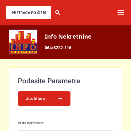
Info Nekretnine
064/8222-116
Podesite Parametre
Još filtera
Vrsta nekretnine