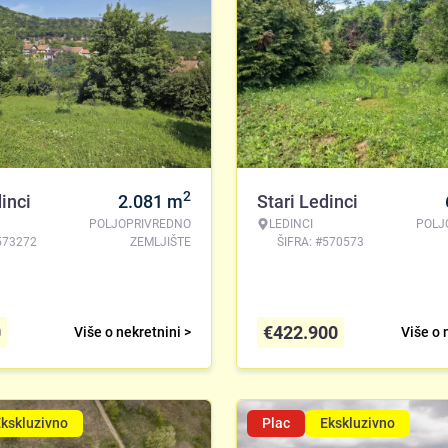
2
inci
2.081
m
Stari Ledinci
POLJOPRIVREDNO
LEDINCI
POLJ
573272
ZEMLJIŠTE
ŠIFRA: #570573
0
€
422.900
Više o nekretnini >
Više o 
kskluzivno
Plac
Ekskluzivno