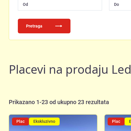
Pretraga
Placevi na prodaju Ledi
Prikazano 1-23 od ukupno 23 rezultata
Plac
Ekskluzivno
Plac
E