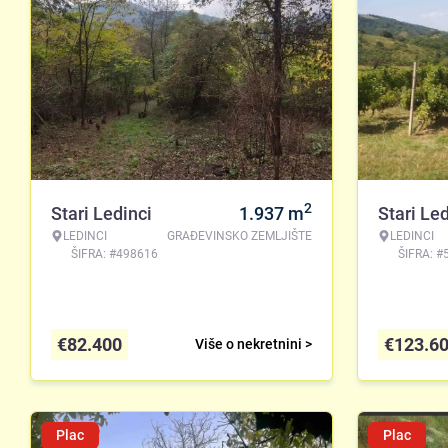
2
Stari Ledinci
1.937
m
Stari Led
LEDINCI
GRAĐEVINSKO ZEMLJIŠTE
LEDINCI
ŠIFRA: #498616
ŠIFRA: #
€
82.400
€
123.6
Više o nekretnini >
Plac
Plac