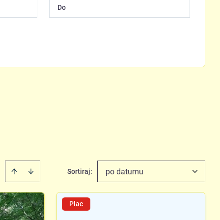
po datumu
Sortiraj
:
Plac