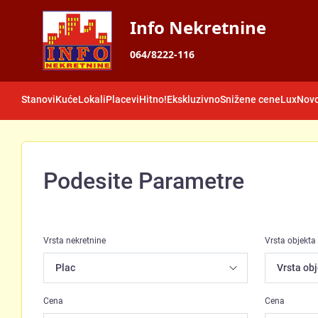
Info Nekretnine
064/8222-116
Stanovi
Kuće
Lokali
Placevi
Hitno!
Ekskluzivno
Snižene cene
Lux
Novo
Podesite Parametre
Vrsta nekretnine
Vrsta objekta
Cena
Cena