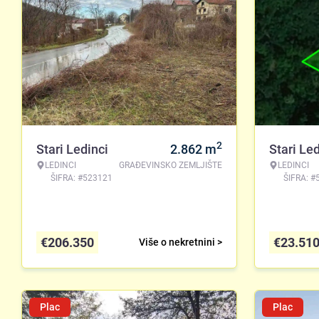
2
Stari Ledinci
2.862
m
Stari Led
LEDINCI
GRAĐEVINSKO ZEMLJIŠTE
LEDINCI
ŠIFRA: #523121
ŠIFRA: #
€
206.350
€
23.51
Više o nekretnini >
Plac
Plac