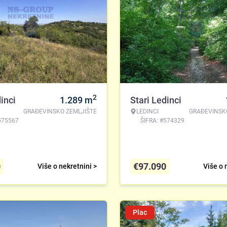
2
inci
1.289
m
Stari Ledinci
GRAĐEVINSKO ZEMLJIŠTE
LEDINCI
GRAĐEVINSK
575567
ŠIFRA: #574329
0
€
97.090
Više o nekretnini >
Više o 
Plac