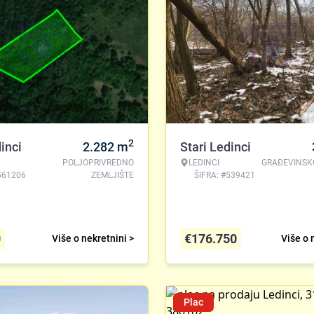
2
inci
2.282
m
Stari Ledinci
POLJOPRIVREDNO
LEDINCI
GRAĐEVINSK
561206
ZEMLJIŠTE
ŠIFRA: #539421
0
€
176.750
Više o nekretnini >
Više o 
Plac