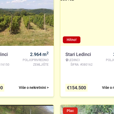
Hitno!
2
inci
2.964
m
Stari Ledinci
POLJOPRIVREDNO
LEDINCI
POLJ
516150
ZEMLJIŠTE
ŠIFRA: #380162
00
€
154.500
Više o nekretnini >
Više o 
Plac