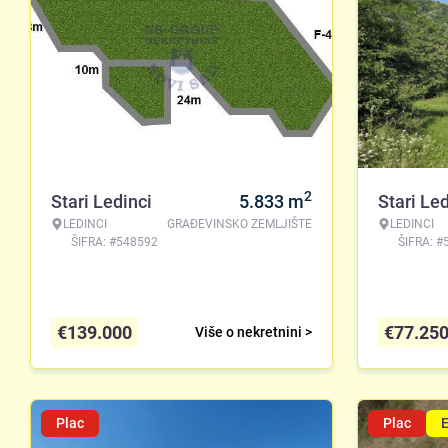
2
Stari Ledinci
5.833
m
Stari Led
LEDINCI
GRAĐEVINSKO ZEMLJIŠTE
LEDINCI
ŠIFRA: #548592
ŠIFRA: #
€
139.000
€
77.25
Više o nekretnini >
Plac
Plac
E