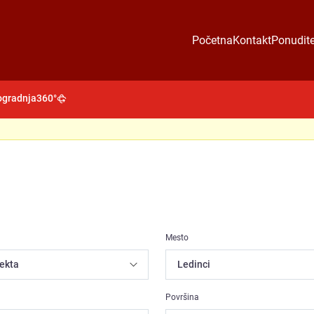
Početna
Kontakt
Ponudite
gradnja
360°
Mesto
Površina