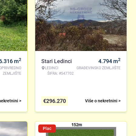
2
2
6.316
m
Stari Ledinci
4.794
m
OPRIVREDNO
LEDINCI
GRAĐEVINSKO ZEMLJIŠTE
ZEMLJIŠTE
ŠIFRA: #547702
€
296.270
nekretnini >
Više o nekretnini >
Plac