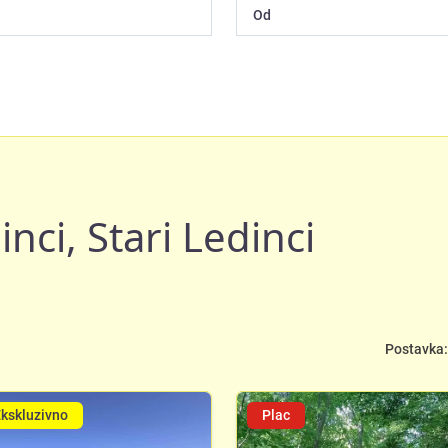
nci, Stari Ledinci
Postavka:
kskluzivno
Plac