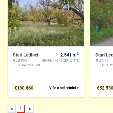
2
Stari Ledinci
2.541
m
Stari Led
LEDINCI
GRAĐEVINSKO ZEMLJIŠTE
LEDINCI
ŠIFRA: #530590
ŠIFRA: #
€
130.860
€
52.53
Više o nekretnini >
<
>
1