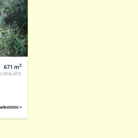
2
671
m
O ZEMLJIŠTE
nekretnini >