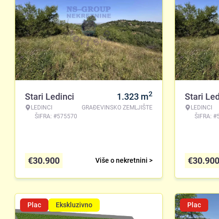
2
Stari Ledinci
1.323
m
Stari Led
LEDINCI
GRAĐEVINSKO ZEMLJIŠTE
LEDINCI
ŠIFRA: #575570
ŠIFRA: #
€
30.900
€
30.90
Više o nekretnini >
Plac
Ekskluzivno
Plac