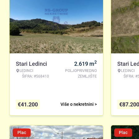
2
Stari Ledinci
2.619
m
Stari Led
LEDINCI
POLJOPRIVREDNO
LEDINCI
ŠIFRA: #568410
ZEMLJIŠTE
ŠIFRA: #
€
41.200
€
87.20
Više o nekretnini >
Plac
Plac