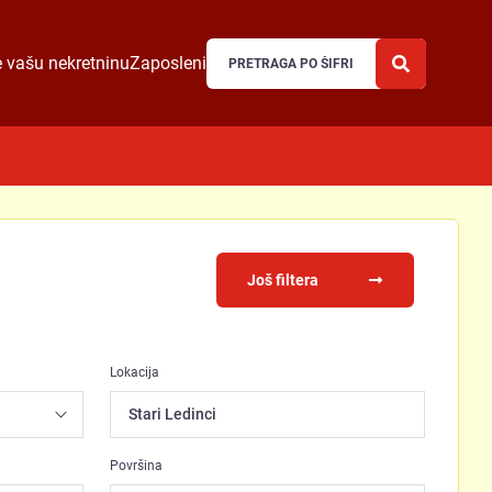
 vašu nekretninu
Zaposleni
Još filtera
Lokacija
Stari Ledinci
Površina