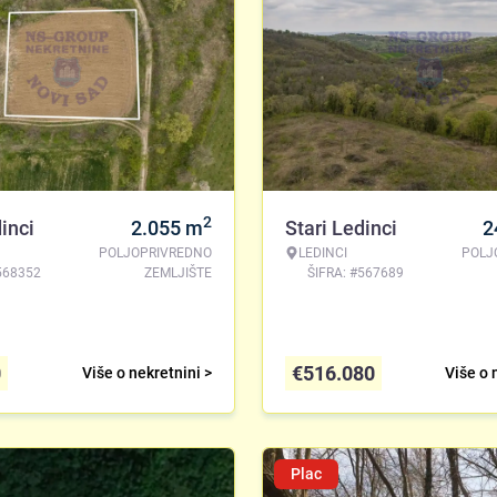
2
inci
2.055
m
Stari Ledinci
2
POLJOPRIVREDNO
LEDINCI
POLJ
568352
ZEMLJIŠTE
ŠIFRA: #567689
0
€
516.080
Više o nekretnini >
Više o 
Plac