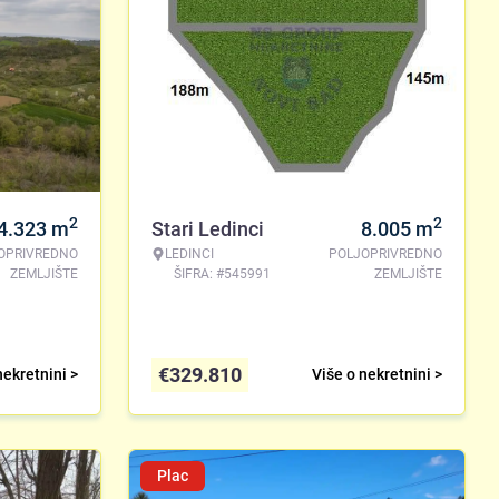
2
2
4.323
m
Stari Ledinci
8.005
m
OPRIVREDNO
LEDINCI
POLJOPRIVREDNO
ZEMLJIŠTE
ŠIFRA: #545991
ZEMLJIŠTE
€
329.810
nekretnini >
Više o nekretnini >
Plac