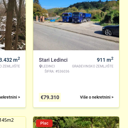
2
2
3.432
m
Stari Ledinci
911
m
O ZEMLJIŠTE
LEDINCI
GRAĐEVINSKO ZEMLJIŠTE
ŠIFRA: #536036
€
79.310
nekretnini >
Više o nekretnini >
Plac