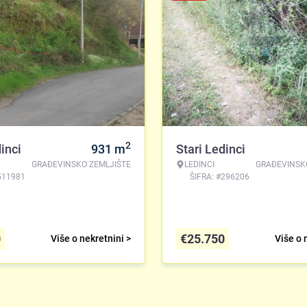
2
inci
931
m
Stari Ledinci
GRAĐEVINSKO ZEMLJIŠTE
LEDINCI
GRAĐEVINSK
511981
ŠIFRA: #296206
0
€
25.750
Više o nekretnini >
Više o 