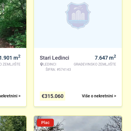
2
2
1.901
m
Stari Ledinci
7.647
m
O ZEMLJIŠTE
LEDINCI
GRAĐEVINSKO ZEMLJIŠTE
ŠIFRA: #574143
€
315.060
nekretnini >
Više o nekretnini >
Plac