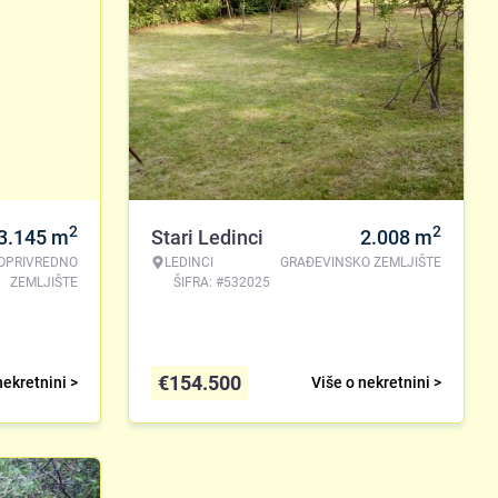
2
2
3.145
m
Stari Ledinci
2.008
m
OPRIVREDNO
LEDINCI
GRAĐEVINSKO ZEMLJIŠTE
ZEMLJIŠTE
ŠIFRA: #532025
€
154.500
nekretnini >
Više o nekretnini >