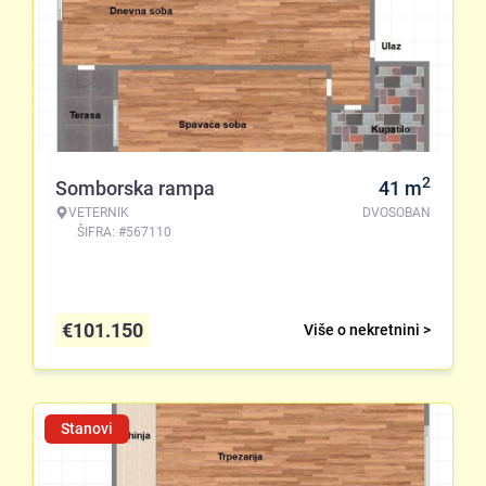
2
Somborska rampa
41
m
VETERNIK
DVOSOBAN
ŠIFRA: #567110
€
101.150
Više o nekretnini >
Stanovi