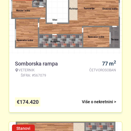
2
Somborska rampa
77
m
VETERNIK
ČETVOROSOBAN
ŠIFRA: #567079
€
174.420
Više o nekretnini >
Stanovi