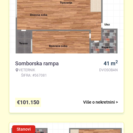
2
Somborska rampa
41
m
VETERNIK
DVOSOBAN
ŠIFRA: #567081
€
101.150
Više o nekretnini >
Stanovi