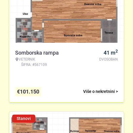
2
Somborska rampa
41
m
VETERNIK
DVOSOBAN
ŠIFRA: #567109
€
101.150
Više o nekretnini >
Stanovi