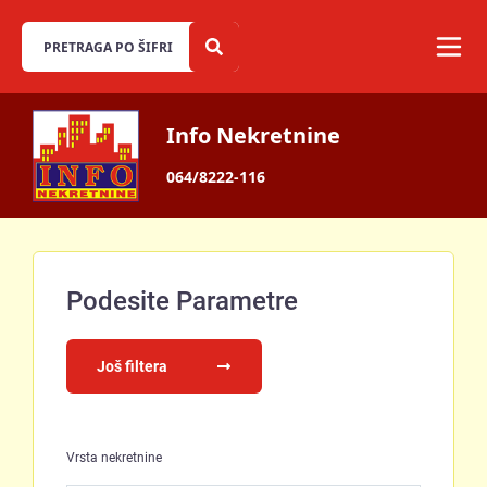
Info Nekretnine
064/8222-116
Podesite Parametre
Još filtera
Vrsta nekretnine