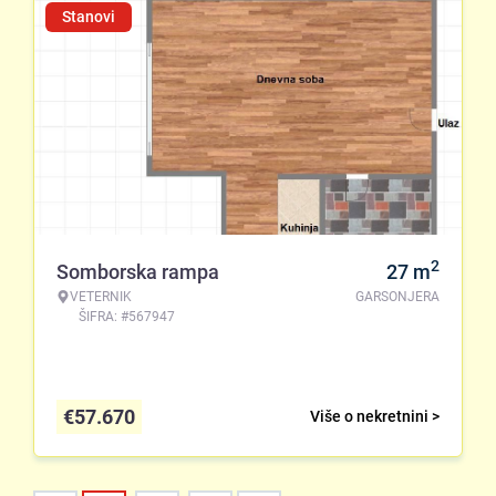
Stanovi
2
Somborska rampa
27
m
VETERNIK
GARSONJERA
ŠIFRA: #567947
€
57.670
Više o nekretnini >