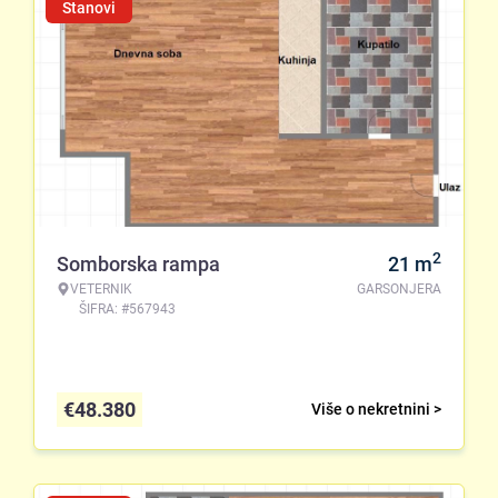
Stanovi
2
Somborska rampa
21
m
VETERNIK
GARSONJERA
ŠIFRA: #567943
€
48.380
Više o nekretnini >