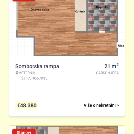
2
Somborska rampa
21
m
VETERNIK
GARSONJERA
ŠIFRA: #567935
€
48.380
Više o nekretnini >
Stanovi