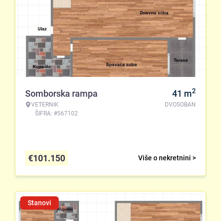
2
Somborska rampa
41
m
VETERNIK
DVOSOBAN
ŠIFRA: #567102
€
101.150
Više o nekretnini >
Stanovi