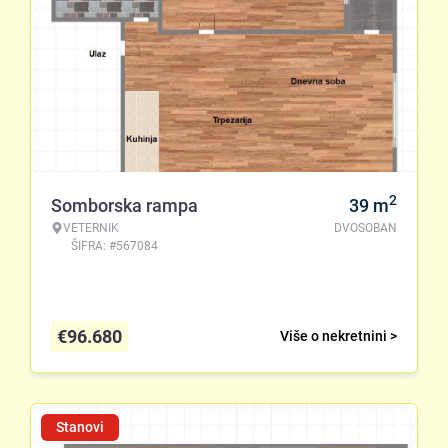
2
Somborska rampa
39
m
VETERNIK
DVOSOBAN
ŠIFRA: #567084
€
96.680
Više o nekretnini >
Stanovi