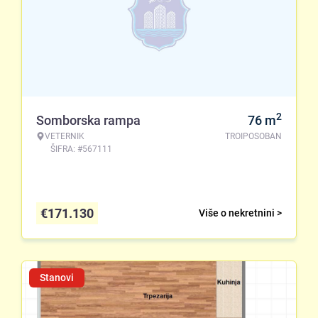
2
Somborska rampa
76
m
VETERNIK
TROIPOSOBAN
ŠIFRA: #567111
€
171.130
Više o nekretnini >
Stanovi