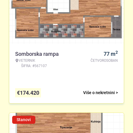
2
Somborska rampa
77
m
VETERNIK
ČETVOROSOBAN
ŠIFRA: #567107
€
174.420
Više o nekretnini >
Stanovi