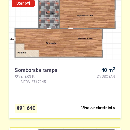
Stanovi
2
Somborska rampa
40
m
VETERNIK
DVOSOBAN
ŠIFRA: #567945
€
91.640
Više o nekretnini >