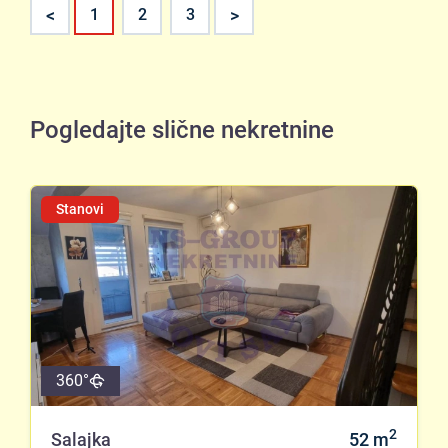
<
>
1
2
3
Pogledajte slične nekretnine
Stanovi
360°
2
Salajka
52
m