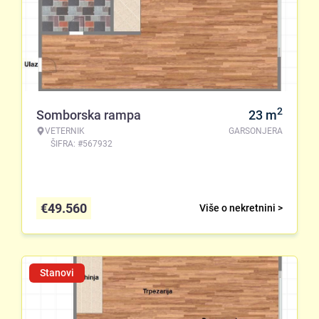
2
Somborska rampa
23
m
VETERNIK
GARSONJERA
ŠIFRA: #567932
€
49.560
Više o nekretnini >
Stanovi