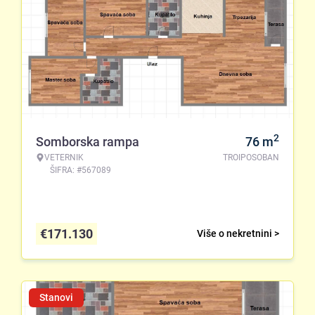
2
Somborska rampa
76
m
VETERNIK
TROIPOSOBAN
ŠIFRA: #567089
€
171.130
Više o nekretnini >
Stanovi