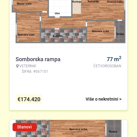
2
Somborska rampa
77
m
VETERNIK
ČETVOROSOBAN
ŠIFRA: #567101
€
174.420
Više o nekretnini >
Stanovi