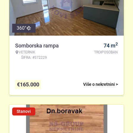
360°
2
Somborska rampa
74
m
VETERNIK
TROIPOSOBAN
ŠIFRA: #572229
€
165.000
Više o nekretnini >
Stanovi