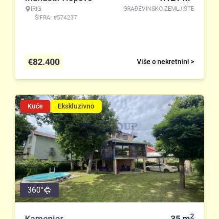
IRIG
GRAĐEVINSKO ZEMLJIŠTE
ŠIFRA: #574237
€
82.400
Više o nekretnini >
Kuće
Ekskluzivno
360°
2
Kamenjar
35
m