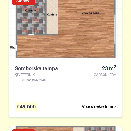
Stanovi
2
Somborska rampa
23
m
VETERNIK
GARSONJERA
ŠIFRA: #567940
€
49.600
Više o nekretnini >