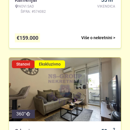
NOVI SAD
VIKENDICA
ŠIFRA: #574082
€
159.000
Više o nekretnini >
Stanovi
Ekskluzivno
360°
2