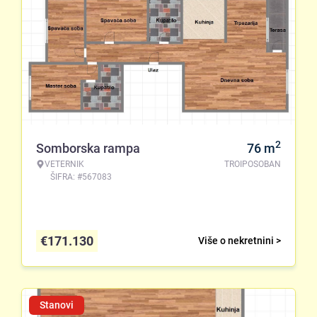
2
Somborska rampa
76
m
VETERNIK
TROIPOSOBAN
ŠIFRA: #567083
€
171.130
Više o nekretnini >
Stanovi