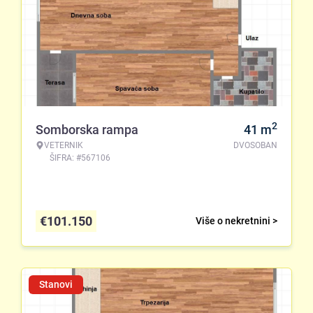
2
Somborska rampa
41
m
VETERNIK
DVOSOBAN
ŠIFRA: #567106
€
101.150
Više o nekretnini >
Stanovi