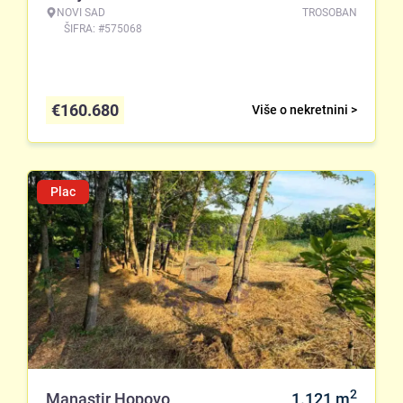
NOVI SAD
TROSOBAN
ŠIFRA: #575068
€
160.680
Više o nekretnini >
Plac
2
Manastir Hopovo
1.121
m