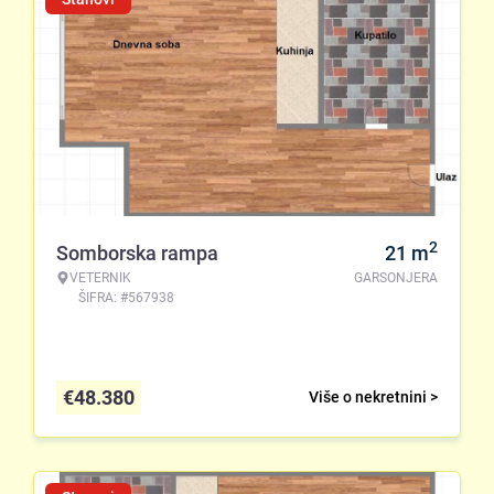
2
Somborska rampa
21
m
VETERNIK
GARSONJERA
ŠIFRA: #567938
€
48.380
Više o nekretnini >