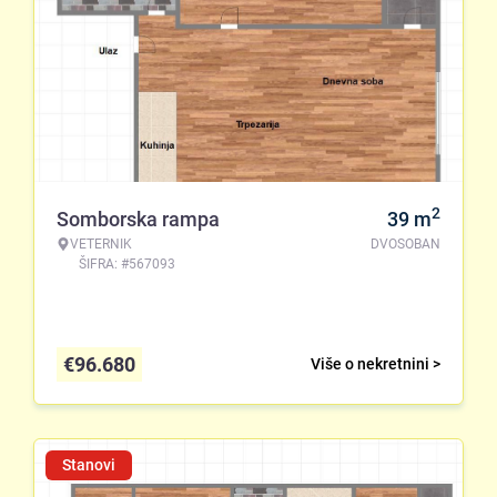
2
Somborska rampa
39
m
VETERNIK
DVOSOBAN
ŠIFRA: #567093
€
96.680
Više o nekretnini >
Stanovi