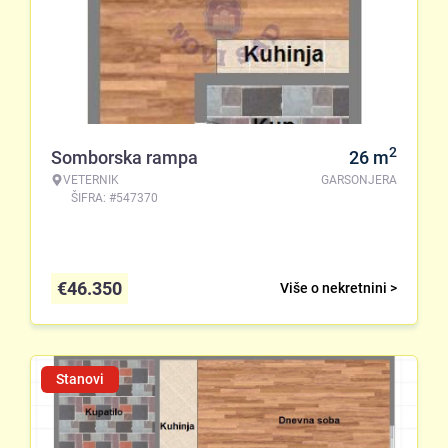
2
Somborska rampa
26
m
VETERNIK
GARSONJERA
ŠIFRA: #547370
€
46.350
Više o nekretnini >
Stanovi