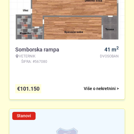
2
Somborska rampa
41
m
VETERNIK
DVOSOBAN
ŠIFRA: #567080
€
101.150
Više o nekretnini >
Stanovi