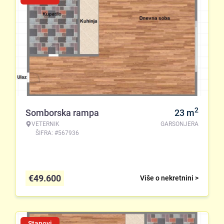
2
Somborska rampa
23
m
VETERNIK
GARSONJERA
ŠIFRA: #567936
€
49.600
Više o nekretnini >
Stanovi