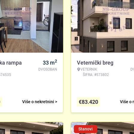
2
čka rampa
33
m
Veternički breg
DVOSOBAN
VETERNIK
D
574535
ŠIFRA: #573802
0
€
83.420
Više o nekretnini >
Više o 
Stanovi