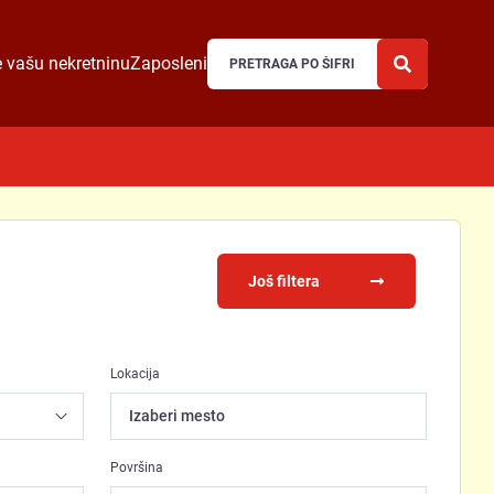
 vašu nekretninu
Zaposleni
Još filtera
Lokacija
Izaberi mesto
Površina