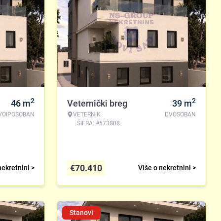
2
2
46
m
Veternički breg
39
m
VOIPOSOBAN
VETERNIK
DVOSOBAN
ŠIFRA: #573808
€
70.410
nekretnini >
Više o nekretnini >
Stanovi