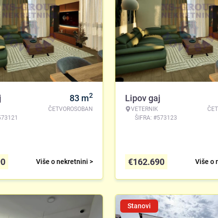
2
j
83
m
Lipov gaj
ČETVOROSOBAN
VETERNIK
ČE
573121
ŠIFRA: #573123
90
€
162.690
Više o nekretnini >
Više o 
Stanovi