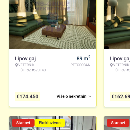
2
Lipov gaj
89
m
Lipov ga
VETERNIK
PETOSOBAN
VETERNIK
ŠIFRA: #573143
ŠIFRA: #
€
174.450
€
162.6
Više o nekretnini >
Stanovi
Ekskluzivno
Stanovi