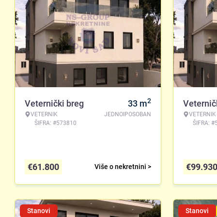
2
Veternički breg
33
m
Veternič
VETERNIK
JEDNOIPOSOBAN
VETERNIK
ŠIFRA: #573810
ŠIFRA: #
€
61.800
€
99.93
Više o nekretnini >
Stanovi
Stanovi