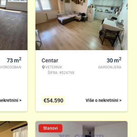
2
2
73
m
Centar
30
m
TVOROSOBAN
VETERNIK
GARSONJERA
ŠIFRA: #524798
€
54.590
nekretnini >
Više o nekretnini >
Stanovi