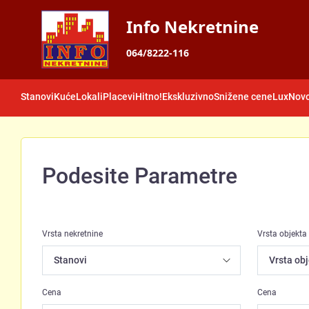
Info Nekretnine
064/8222-116
Stanovi
Kuće
Lokali
Placevi
Hitno!
Ekskluzivno
Snižene cene
Lux
Novo
Podesite Parametre
Vrsta nekretnine
Vrsta objekta
Cena
Cena