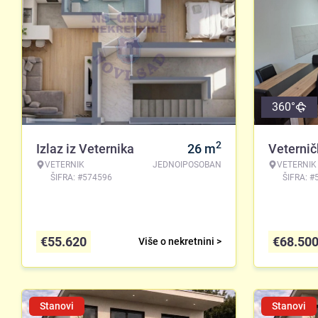
360°
2
Izlaz iz Veternika
26
m
Veterni
VETERNIK
JEDNOIPOSOBAN
VETERNIK
ŠIFRA: #574596
ŠIFRA: #
€
55.620
€
68.50
Više o nekretnini >
Stanovi
Stanovi