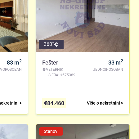
360°
2
2
83
m
Fešter
33
m
TVOROSOBAN
VETERNIK
JEDNOIPOSOBAN
ŠIFRA: #575389
€
84.460
nekretnini >
Više o nekretnini >
Stanovi