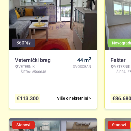
360°
Novograd
2
Veternički breg
44
m
Fešter
VETERNIK
DVOSOBAN
VETERNIK
ŠIFRA: #566648
ŠIFRA: #
€
113.300
€
86.68
Više o nekretnini >
Stanovi
Stanovi