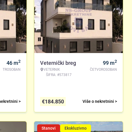
2
2
46
m
Veternički breg
99
m
TROSOBAN
VETERNIK
ČETVOROSOBAN
ŠIFRA: #573817
€
184.850
nekretnini >
Više o nekretnini >
Stanovi
Ekskluzivno