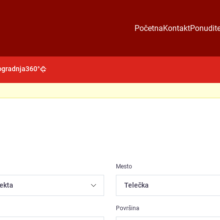
Početna
Kontakt
Ponudite
gradnja
360°
Mesto
Površina