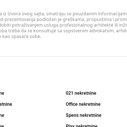
 a iz izvora ovog sajta, smatraju se pouzdanim informacijama
v vid prezentovanja podložan je greškama, propustima i pro
obiti potraživanjem usluga profesionalnog arhitekte ili inž
soba treba da se konsultuje sa sopstvenim advokatom, arhi
o kao spavaće sobe.
ine
021 nekretnine
etnine
Office nekretnine
ne
Spens nekretnine
ne
Play nekretnine