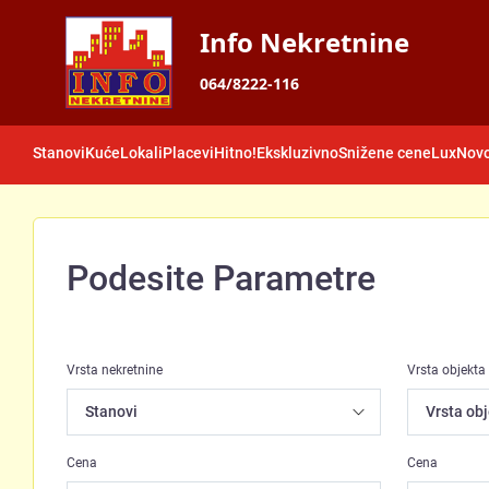
Info Nekretnine
064/8222-116
Stanovi
Kuće
Lokali
Placevi
Hitno!
Ekskluzivno
Snižene cene
Lux
Novo
Podesite Parametre
Vrsta nekretnine
Vrsta objekta
Cena
Cena