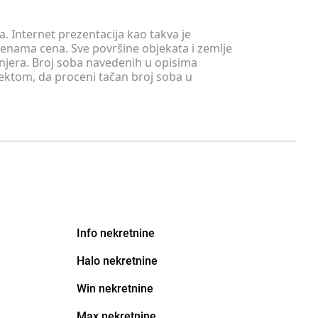
. Internet prezentacija kao takva je
menama cena. Sve površine objekata i zemlje
injera. Broj soba navedenih u opisima
tektom, da proceni tačan broj soba u
Info nekretnine
Halo nekretnine
Win nekretnine
Max nekretnine