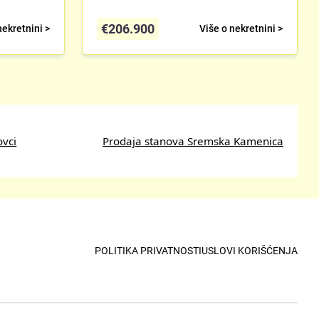
€
206.900
nekretnini >
Više o nekretnini >
ovci
Prodaja stanova Sremska Kamenica
POLITIKA PRIVATNOSTI
USLOVI KORIŠĆENJA