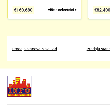
€
160.680
€
82.40
Više o nekretnini >
Prodaja stanova Novi Sad
Prodaja stan