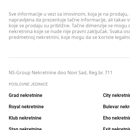
Sve informacije u vezi sa imovinom, koja je na prodaju,
napravljena da prezentuje tačne informacije, ali taka
koje se prodaju su približne. Tačne dimenzije se mogu d
nekretnina koje se nude nije pravni zaključak. Svaka o
predmetnoj nekretnini, koje mogu da se koriste legaln
NS-Group Nekretnine doo Novi Sad, Reg.br. 711
POSLOVNE JEDINICE
Grad nekretnine
City nekretn
Royal nekretnine
Bulevar nekr
Klub nekretnine
Eho nekretni
Stan nekretnine
Exit nekretni