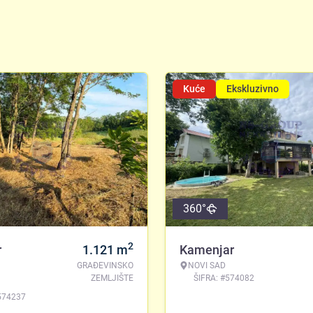
Kuće
Ekskluzivno
360°
2
r
1.121
m
Kamenjar
GRAĐEVINSKO
NOVI SAD
ZEMLJIŠTE
ŠIFRA: #574082
574237