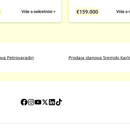
0
€
159.000
Više o nekretnini >
Više o 
ova Petrovaradin
Prodaja stanova Sremski Karl