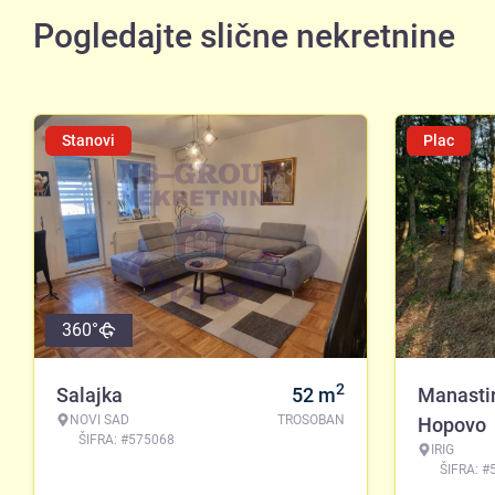
Pogledajte slične nekretnine
Stanovi
Plac
360°
2
Salajka
52
m
Manasti
NOVI SAD
TROSOBAN
Hopovo
ŠIFRA: #575068
IRIG
ŠIFRA: #