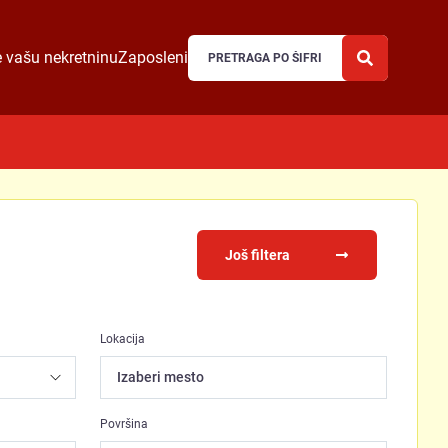
 vašu nekretninu
Zaposleni
Još filtera
Lokacija
Izaberi mesto
Površina