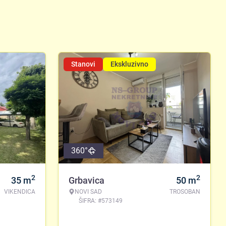
Stanovi
Ekskluzivno
360°
2
2
35
m
Grbavica
50
m
VIKENDICA
NOVI SAD
TROSOBAN
ŠIFRA: #573149