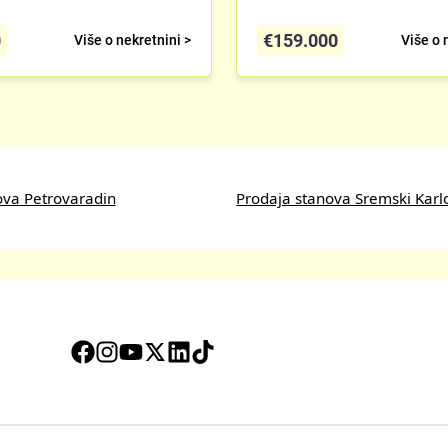
0
€
159.000
Više o nekretnini >
Više o 
ova Petrovaradin
Prodaja stanova Sremski Karl