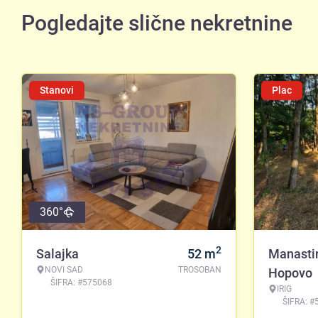
Pogledajte slične nekretnine
Stanovi
Plac
360°
2
Salajka
52
m
Manasti
NOVI SAD
TROSOBAN
Hopovo
ŠIFRA: #575068
IRIG
ŠIFRA: #