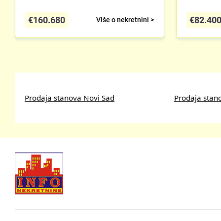
€
160.680
€
82.40
Više o nekretnini >
Prodaja stanova Novi Sad
Prodaja stan