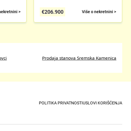
€
206.900
nekretnini >
Više o nekretnini >
ovci
Prodaja stanova Sremska Kamenica
POLITIKA PRIVATNOSTI
USLOVI KORIŠĆENJA