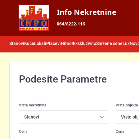
Info Nekretnine
064/8222-116
Stanovi
Kuće
Lokali
Placevi
Hitno!
Ekskluzivno
Snižene cene
Lux
Novo
Podesite Parametre
Vrsta nekretnine
Vrsta objekta
Cena
Cena