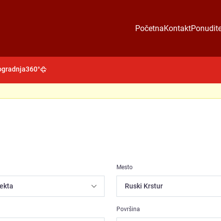
Početna
Kontakt
Ponudite
gradnja
360°
Mesto
Površina