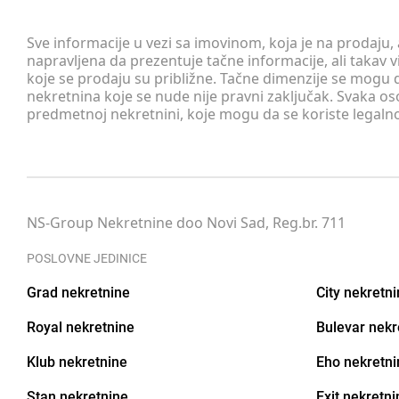
Sve informacije u vezi sa imovinom, koja je na prodaju,
napravljena da prezentuje tačne informacije, ali taka
koje se prodaju su približne. Tačne dimenzije se mogu d
nekretnina koje se nude nije pravni zaključak. Svaka o
predmetnoj nekretnini, koje mogu da se koriste legaln
NS-Group Nekretnine doo Novi Sad, Reg.br. 711
POSLOVNE JEDINICE
Grad nekretnine
City nekretn
Royal nekretnine
Bulevar nekr
Klub nekretnine
Eho nekretni
Stan nekretnine
Exit nekretni