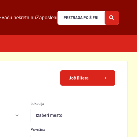
 vašu nekretninu
Zaposleni
Još filtera
Lokacija
Izaberi mesto
Površina