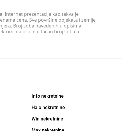
. Internet prezentacija kao takva je
menama cena. Sve površine objekata i zemlje
injera. Broj soba navedenih u opisima
tektom, da proceni tačan broj soba u
Info nekretnine
Halo nekretnine
Win nekretnine
Max nekretnine