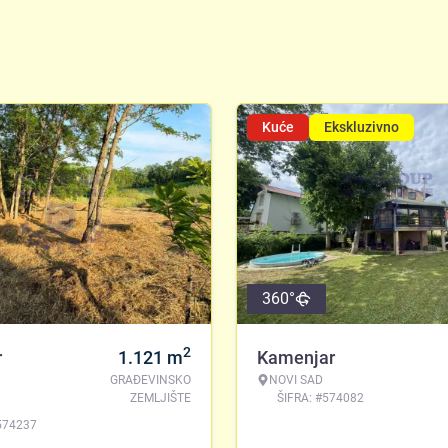
Kuće
Ekskluzivno
360°
2
r
1.121
m
Kamenjar
GRAĐEVINSKO
NOVI SAD
ZEMLJIŠTE
ŠIFRA: #574082
574237