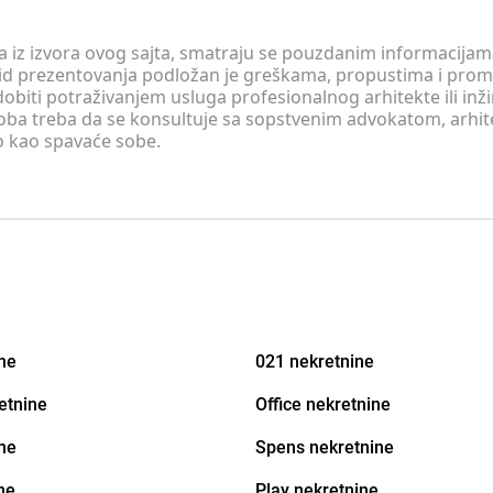
 a iz izvora ovog sajta, smatraju se pouzdanim informacijama
v vid prezentovanja podložan je greškama, propustima i pro
obiti potraživanjem usluga profesionalnog arhitekte ili inž
soba treba da se konsultuje sa sopstvenim advokatom, arhi
o kao spavaće sobe.
ine
021 nekretnine
etnine
Office nekretnine
ne
Spens nekretnine
ne
Play nekretnine