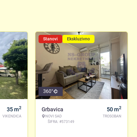
Stanovi
Ekskluzivno
360°
2
2
35
m
Grbavica
50
m
VIKENDICA
NOVI SAD
TROSOBAN
ŠIFRA: #573149