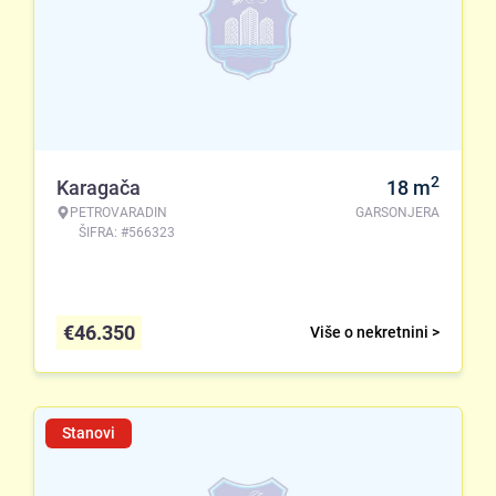
2
Karagača
18
m
PETROVARADIN
GARSONJERA
ŠIFRA: #566323
€
46.350
Više o nekretnini >
Stanovi