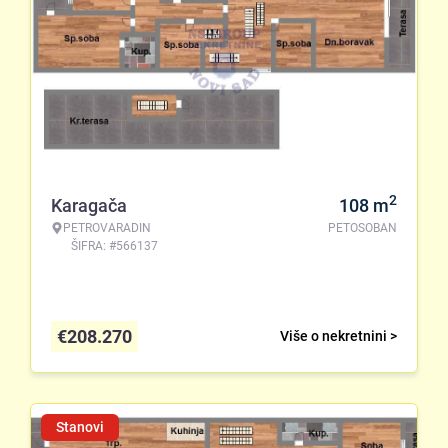
2
Karagača
108
m
PETROVARADIN
PETOSOBAN
ŠIFRA: #566137
€
208.270
Više o nekretnini >
Stanovi