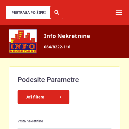
Info Nekretnine
064/8222-116
Podesite Parametre
Još filtera
Vrsta nekretnine