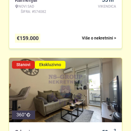
NOVI SAD
VIKENDICA
ŠIFRA: #574082
€
159.000
Više o nekretnini >
Stanovi
Ekskluzivno
360°
2