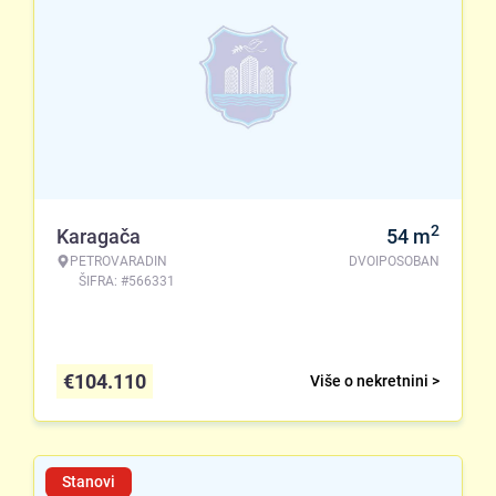
2
Karagača
54
m
PETROVARADIN
DVOIPOSOBAN
ŠIFRA: #566331
€
104.110
Više o nekretnini >
Stanovi