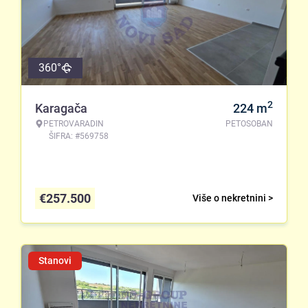
360°
2
Karagača
224
m
PETROVARADIN
PETOSOBAN
ŠIFRA: #569758
€
257.500
Više o nekretnini >
Stanovi