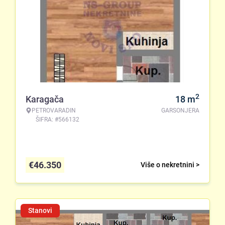
2
Karagača
18
m
PETROVARADIN
GARSONJERA
ŠIFRA: #566132
€
46.350
Više o nekretnini >
Stanovi