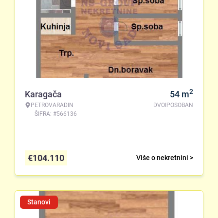
2
Karagača
54
m
PETROVARADIN
DVOIPOSOBAN
ŠIFRA: #566136
€
104.110
Više o nekretnini >
Stanovi