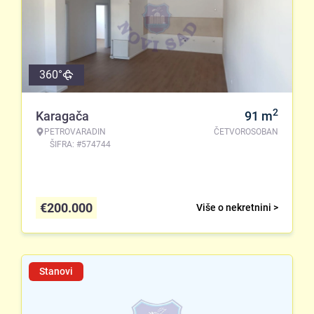
360°
2
Karagača
91
m
PETROVARADIN
ČETVOROSOBAN
ŠIFRA: #574744
€
200.000
Više o nekretnini >
Stanovi