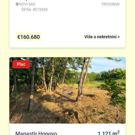
NOVI SAD
TROSOBAN
ŠIFRA: #575068
€
160.680
Više o nekretnini >
Plac
2
Manastir Hopovo
1.121
m