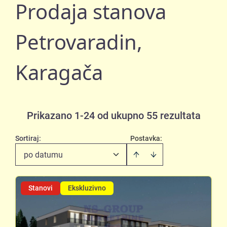
Prodaja stanova
Petrovaradin,
Karagača
Prikazano 1-24 od ukupno 55 rezultata
Sortiraj
:
Postavka:
po datumu
Stanovi
Ekskluzivno