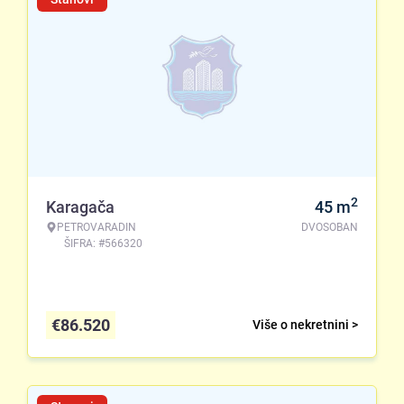
2
Karagača
45
m
PETROVARADIN
DVOSOBAN
ŠIFRA: #566320
€
86.520
Više o nekretnini >