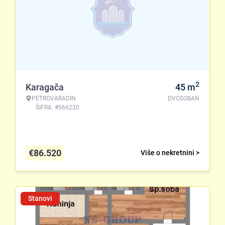
2
Karagača
45
m
PETROVARADIN
DVOSOBAN
ŠIFRA: #566220
€
86.520
Više o nekretnini >
Stanovi