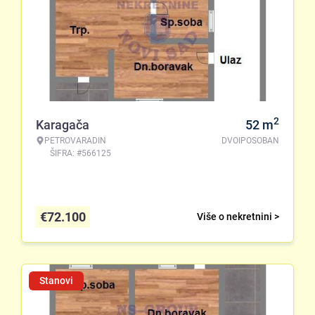
2
Karagača
52
m
PETROVARADIN
DVOIPOSOBAN
ŠIFRA: #566125
€
72.100
Više o nekretnini >
Stanovi