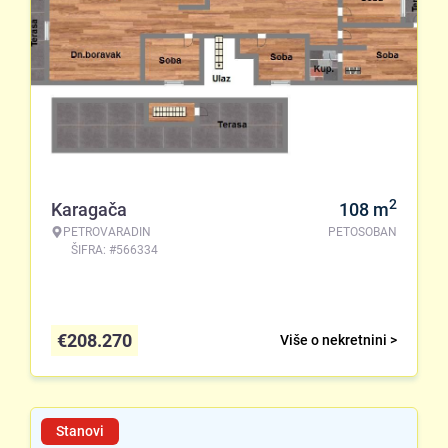
2
Karagača
108
m
PETROVARADIN
PETOSOBAN
ŠIFRA: #566334
€
208.270
Više o nekretnini >
Stanovi