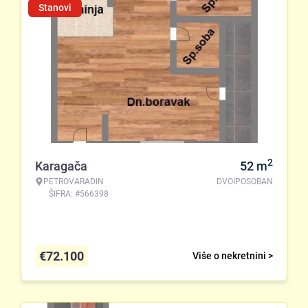
Stanovi
2
Karagača
52
m
PETROVARADIN
DVOIPOSOBAN
ŠIFRA: #566398
€
72.100
Više o nekretnini >