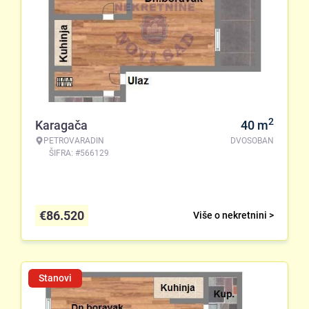
2
Karagača
40
m
PETROVARADIN
DVOSOBAN
ŠIFRA: #566129
€
86.520
Više o nekretnini >
Stanovi