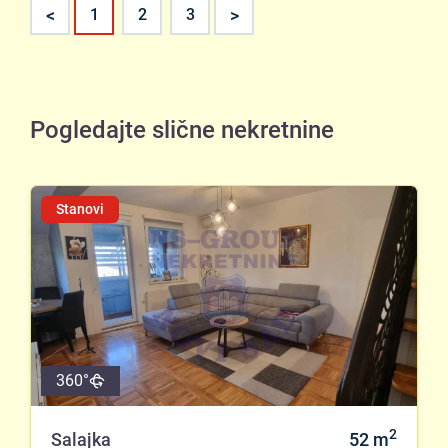
<
>
1
2
3
Pogledajte slične nekretnine
Stanovi
360°
2
Salajka
52
m