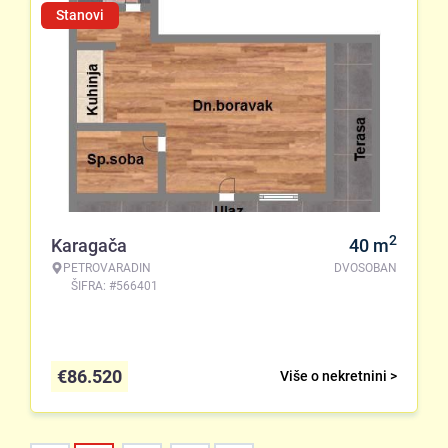
Stanovi
2
Karagača
40
m
PETROVARADIN
DVOSOBAN
ŠIFRA: #566401
€
86.520
Više o nekretnini >