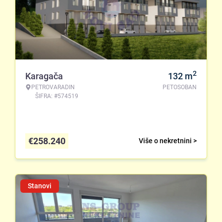
2
Karagača
132
m
PETROVARADIN
PETOSOBAN
ŠIFRA: #574519
€
258.240
Više o nekretnini >
Stanovi