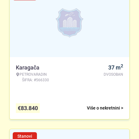
2
Karagača
37
m
PETROVARADIN
DVOSOBAN
ŠIFRA: #566330
€
83.840
Više o nekretnini >
Stanovi