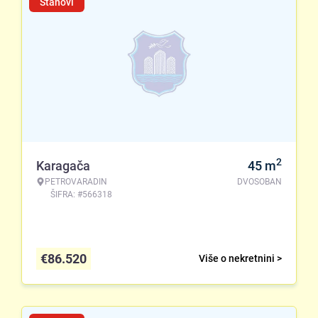
Stanovi
2
Karagača
45
m
PETROVARADIN
DVOSOBAN
ŠIFRA: #566318
€
86.520
Više o nekretnini >