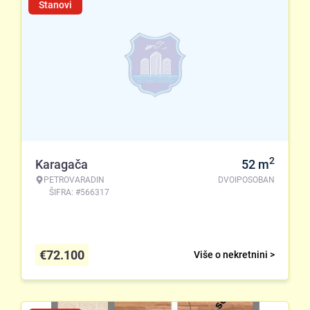
Stanovi
2
Karagača
52
m
PETROVARADIN
DVOIPOSOBAN
ŠIFRA: #566317
€
72.100
Više o nekretnini >