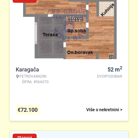
2
Karagača
52
m
PETROVARADIN
DVOIPOSOBAN
ŠIFRA: #566070
€
72.100
Više o nekretnini >
Stanovi