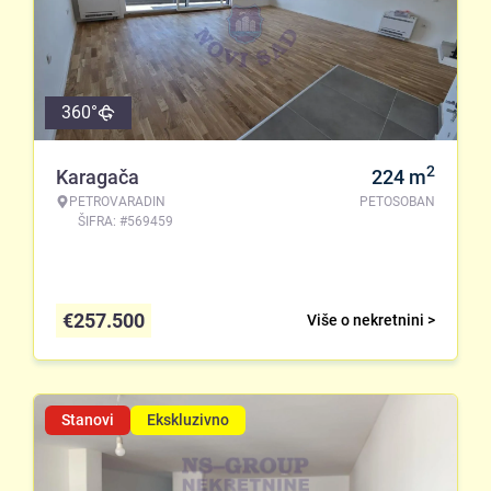
360°
2
Karagača
224
m
PETROVARADIN
PETOSOBAN
ŠIFRA: #569459
€
257.500
Više o nekretnini >
Stanovi
Ekskluzivno