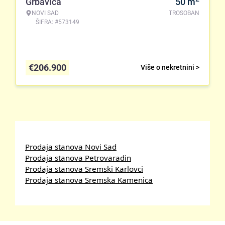
Grbavica
50
m
NOVI SAD
TROSOBAN
ŠIFRA: #573149
€
206.900
Više o nekretnini >
Prodaja stanova Novi Sad
Prodaja stanova Petrovaradin
Prodaja stanova Sremski Karlovci
Prodaja stanova Sremska Kamenica