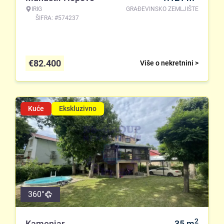
IRIG
GRAĐEVINSKO ZEMLJIŠTE
ŠIFRA: #574237
€
82.400
Više o nekretnini >
Kuće
Ekskluzivno
360°
2
Kamenjar
35
m