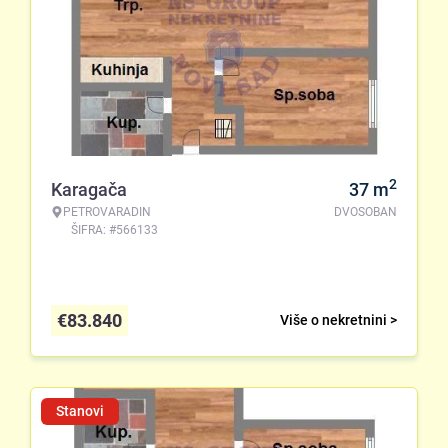
2
Karagača
37
m
PETROVARADIN
DVOSOBAN
ŠIFRA: #566133
€
83.840
Više o nekretnini >
Stanovi