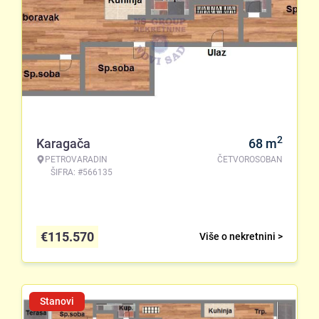
2
Karagača
68
m
PETROVARADIN
ČETVOROSOBAN
ŠIFRA: #566135
€
115.570
Više o nekretnini >
Stanovi