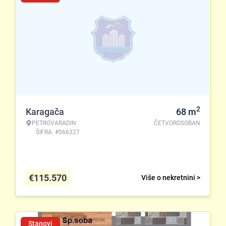
2
Karagača
68
m
PETROVARADIN
ČETVOROSOBAN
ŠIFRA: #566327
€
115.570
Više o nekretnini >
Stanovi