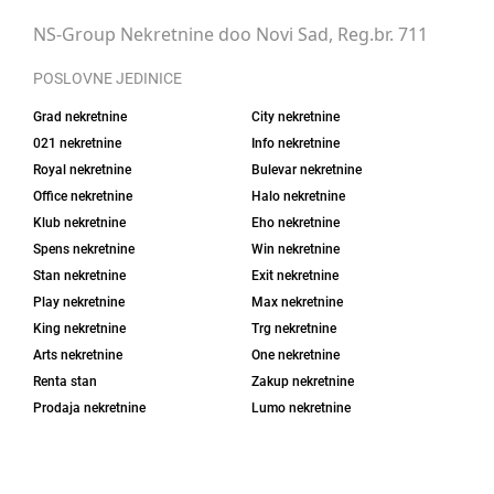
NS-Group Nekretnine doo Novi Sad, Reg.br. 711
POSLOVNE JEDINICE
Grad nekretnine
City nekretnine
021 nekretnine
Info nekretnine
Royal nekretnine
Bulevar nekretnine
Office nekretnine
Halo nekretnine
Klub nekretnine
Eho nekretnine
Spens nekretnine
Win nekretnine
Stan nekretnine
Exit nekretnine
Play nekretnine
Max nekretnine
King nekretnine
Trg nekretnine
Arts nekretnine
One nekretnine
Renta stan
Zakup nekretnine
Prodaja nekretnine
Lumo nekretnine