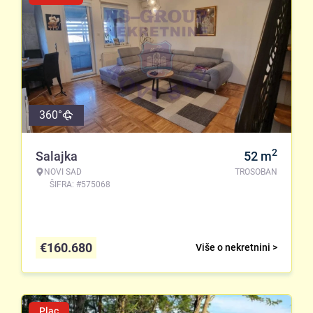
360°
2
Salajka
52
m
NOVI SAD
TROSOBAN
ŠIFRA: #575068
€
160.680
Više o nekretnini >
Plac