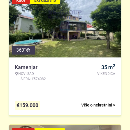
Kuće
Ekskluzivno
360°
2
Kamenjar
35
m
NOVI SAD
VIKENDICA
ŠIFRA: #574082
€
159.000
Više o nekretnini >