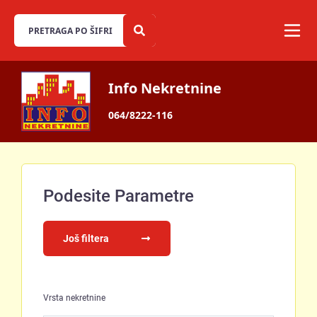
Info Nekretnine
064/8222-116
Podesite Parametre
Još filtera
Vrsta nekretnine