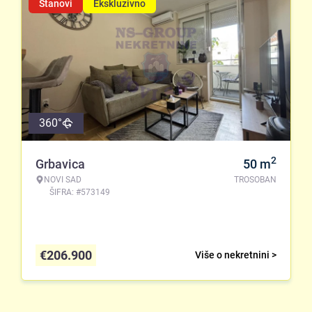
Stanovi
Ekskluzivno
360°
2
Grbavica
50
m
NOVI SAD
TROSOBAN
ŠIFRA: #573149
€
206.900
Više o nekretnini >