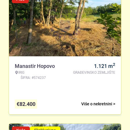
2
Manastir Hopovo
1.121
m
IRIG
GRAĐEVINSKO ZEMLJIŠTE
ŠIFRA: #574237
€
82.400
Više o nekretnini >