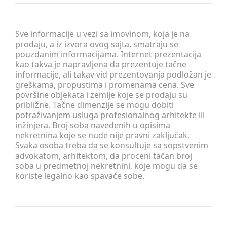
Sve informacije u vezi sa imovinom, koja je na
prodaju, a iz izvora ovog sajta, smatraju se
pouzdanim informacijama. Internet prezentacija
kao takva je napravljena da prezentuje tačne
informacije, ali takav vid prezentovanja podložan je
greškama, propustima i promenama cena. Sve
površine objekata i zemlje koje se prodaju su
približne. Tačne dimenzije se mogu dobiti
potraživanjem usluga profesionalnog arhitekte ili
inžinjera. Broj soba navedenih u opisima
nekretnina koje se nude nije pravni zaključak.
Svaka osoba treba da se konsultuje sa sopstvenim
advokatom, arhitektom, da proceni tačan broj
soba u predmetnoj nekretnini, koje mogu da se
koriste legalno kao spavaće sobe.