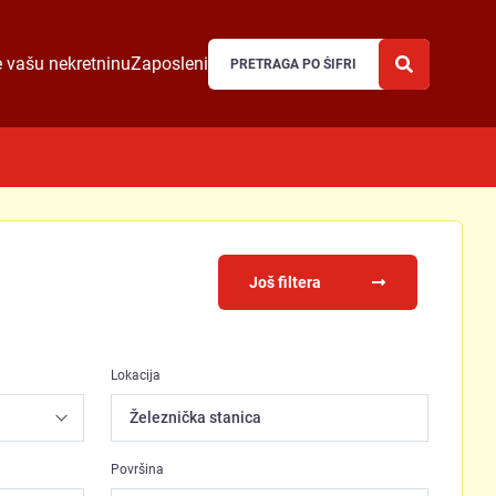
 vašu nekretninu
Zaposleni
Još filtera
Lokacija
Železnička stanica
Površina