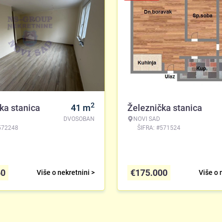
2
ka stanica
41
m
Železnička stanica
DVOSOBAN
NOVI SAD
572248
ŠIFRA: #571524
60
€
175.000
Više o nekretnini >
Više o 