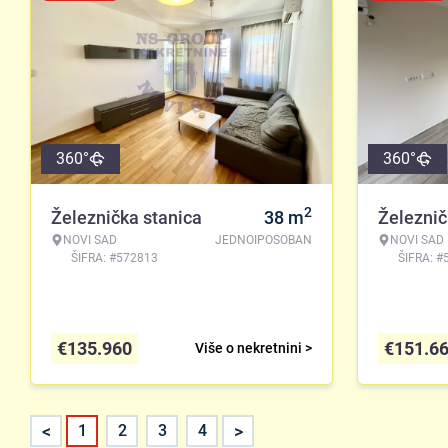
360°
360°
2
Železnička stanica
38
m
Železnič
NOVI SAD
JEDNOIPOSOBAN
NOVI SAD
ŠIFRA: #572813
ŠIFRA: #
€
135.960
€
151.6
Više o nekretnini >
<
>
1
2
3
4