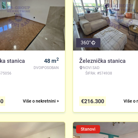
360°
2
ka stanica
48
m
Železnička stanica
DVOIPOSOBAN
NOVI SAD
575056
ŠIFRA: #574938
50
€
216.300
Više o nekretnini >
Više o 
Stanovi