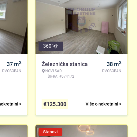
360°
2
2
37
m
Železnička stanica
38
m
DVOSOBAN
NOVI SAD
DVOSOBAN
ŠIFRA: #574172
€
125.300
nekretnini >
Više o nekretnini >
Stanovi