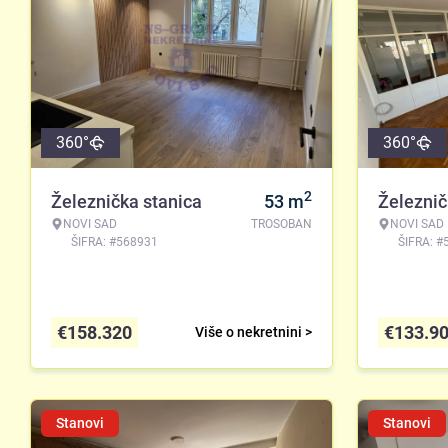
360°
360°
2
Železnička stanica
53
m
Železnič
NOVI SAD
TROSOBAN
NOVI SAD
ŠIFRA: #568931
ŠIFRA: #
€
158.320
€
133.9
Više o nekretnini >
Stanovi
Stanovi