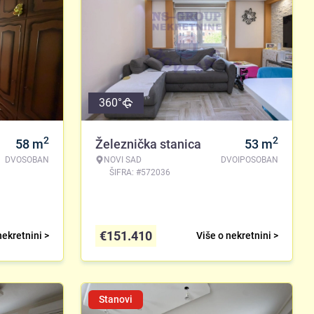
360°
2
2
58
m
Železnička stanica
53
m
DVOSOBAN
NOVI SAD
DVOIPOSOBAN
ŠIFRA: #572036
€
151.410
nekretnini >
Više o nekretnini >
Stanovi