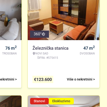
360°
2
2
76
m
Železnička stanica
47
m
TROSOBAN
NOVI SAD
DVOSOBAN
ŠIFRA: #575415
€
123.600
nekretnini >
Više o nekretnini >
Stanovi
Ekskluzivno