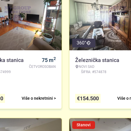
360°
2
ka stanica
75
m
Železnička stanica
ČETVOROSOBAN
NOVI SAD
574999
ŠIFRA: #574878
30
€
154.500
Više o nekretnini >
Više o 
Stanovi