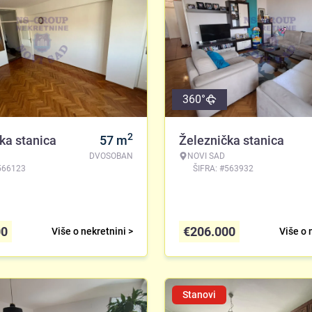
360°
2
ka stanica
57
m
Železnička stanica
DVOSOBAN
NOVI SAD
566123
ŠIFRA: #563932
00
€
206.000
Više o nekretnini >
Više o 
Stanovi