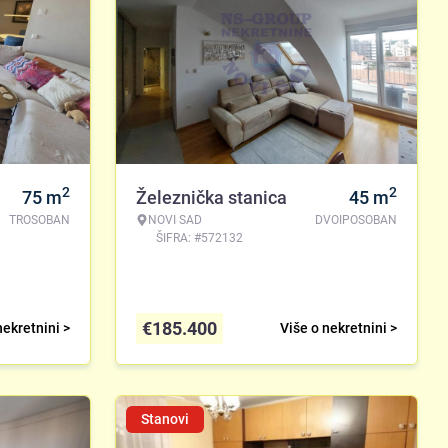
2
2
75
m
Železnička stanica
45
m
TROSOBAN
NOVI SAD
DVOIPOSOBAN
ŠIFRA: #572132
€
185.400
nekretnini >
Više o nekretnini >
Stanovi