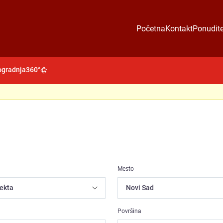
Početna
Kontakt
Ponudite
gradnja
360°
Mesto
Površina