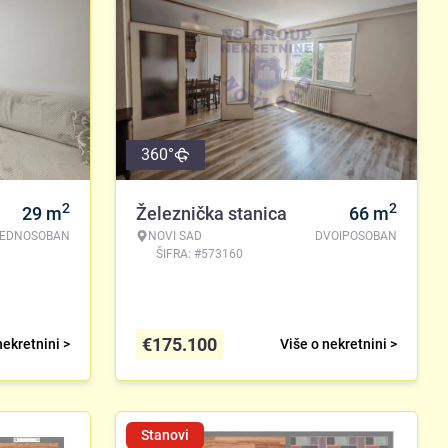
360°
2
2
29
m
Železnička stanica
66
m
EDNOSOBAN
NOVI SAD
DVOIPOSOBAN
ŠIFRA: #573160
€
175.100
nekretnini >
Više o nekretnini >
Stanovi