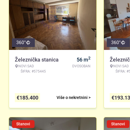
360°
360°
2
Železnička stanica
56
m
Železnič
NOVI SAD
DVOSOBAN
NOVI SAD
ŠIFRA: #575445
ŠIFRA: #
€
185.400
€
193.1
Više o nekretnini >
Stanovi
Stanovi