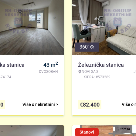
360°
2
ka stanica
43
m
Železnička stanica
DVOSOBAN
NOVI SAD
J
574174
ŠIFRA: #573289
00
€
82.400
Više o nekretnini >
Više o 
Stanovi