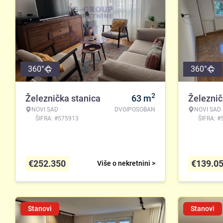
360°
360°
2
Železnička stanica
63
m
Železnič
NOVI SAD
DVOIPOSOBAN
NOVI SAD
ŠIFRA: #575913
ŠIFRA: #
€
252.350
€
139.0
Više o nekretnini >
Stanovi
Stanovi