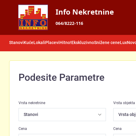
Info Nekretnine
064/8222-116
Stanovi
Kuće
Lokali
Placevi
Hitno!
Ekskluzivno
Snižene cene
Lux
Novo
Podesite Parametre
Vrsta nekretnine
Vrsta objekta
Cena
Cena