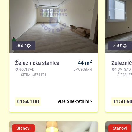
360°
360°
2
Železnička stanica
44
m
Železnič
NOVI SAD
DVOSOBAN
NOVI SAD
ŠIFRA: #574171
ŠIFRA: #
€
154.100
€
150.6
Više o nekretnini >
Stanovi
Stanovi