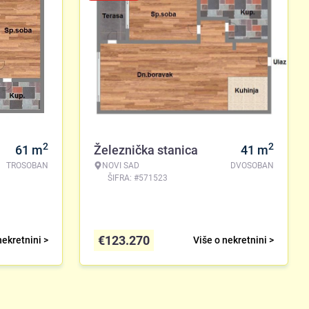
2
2
61
m
Železnička stanica
41
m
TROSOBAN
NOVI SAD
DVOSOBAN
ŠIFRA: #571523
€
123.270
nekretnini >
Više o nekretnini >