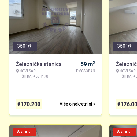
360°
360°
2
Železnička stanica
59
m
Železnič
NOVI SAD
DVOSOBAN
NOVI SAD
ŠIFRA: #574178
ŠIFRA: #
€
170.200
€
176.0
Više o nekretnini >
Stanovi
Stanovi