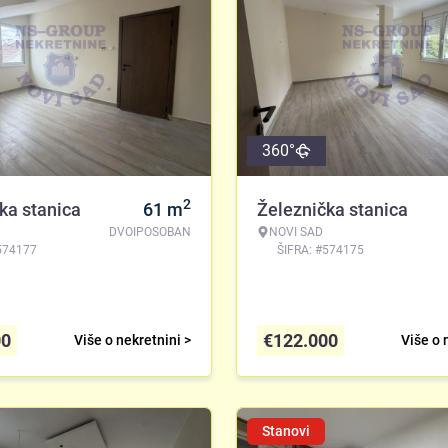
360°
2
ka stanica
61
m
Železnička stanica
DVOIPOSOBAN
NOVI SAD
574177
ŠIFRA: #574175
00
€
122.000
Više o nekretnini >
Više o 
Stanovi