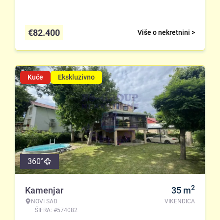
€
82.400
Više o nekretnini >
Kuće
Ekskluzivno
360°
2
Kamenjar
35
m
NOVI SAD
VIKENDICA
ŠIFRA: #574082