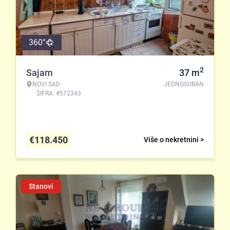
360°
2
Sajam
37
m
NOVI SAD
JEDNOSOBAN
ŠIFRA: #572343
€
118.450
Više o nekretnini >
Stanovi