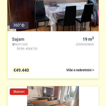
360°
2
Sajam
19
m
NOVI SAD
JEDNOSOBAN
ŠIFRA: #568755
€
49.440
Više o nekretnini >
Stanovi