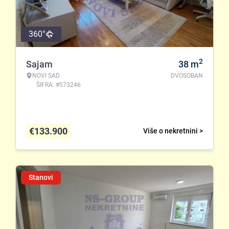
360°
2
Sajam
38
m
NOVI SAD
DVOSOBAN
ŠIFRA: #573246
€
133.900
Više o nekretnini >
Stanovi