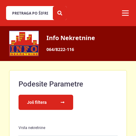
Info Nekretnine
064/8222-116
Podesite Parametre
Još filtera
Vrsta nekretnine