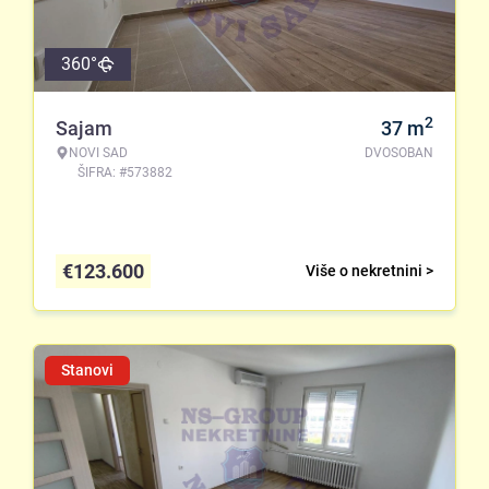
360°
2
Sajam
37
m
NOVI SAD
DVOSOBAN
ŠIFRA: #573882
€
123.600
Više o nekretnini >
Stanovi