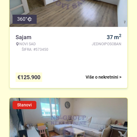
360°
2
Sajam
37
m
NOVI SAD
JEDNOIPOSOBAN
ŠIFRA: #573450
€
125.900
Više o nekretnini >
Stanovi