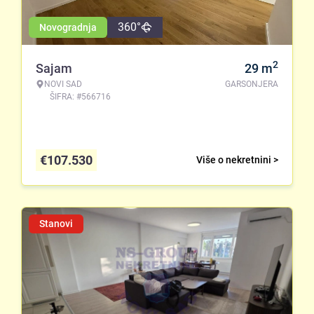
360°
Novogradnja
2
Sajam
29
m
NOVI SAD
GARSONJERA
ŠIFRA: #566716
€
107.530
Više o nekretnini >
Stanovi