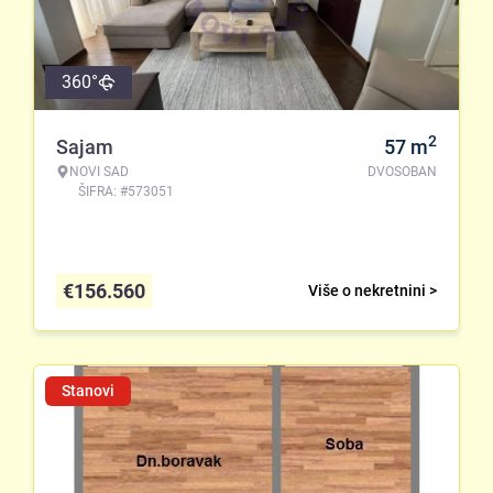
360°
2
Sajam
57
m
NOVI SAD
DVOSOBAN
ŠIFRA: #573051
€
156.560
Više o nekretnini >
Stanovi