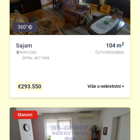
360°
2
Sajam
104
m
NOVI SAD
ČETVOROSOBAN
ŠIFRA: #571888
€
293.550
Više o nekretnini >
Stanovi