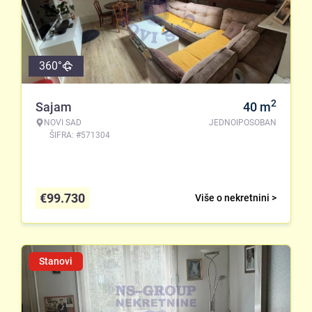
360°
2
Sajam
40
m
NOVI SAD
JEDNOIPOSOBAN
ŠIFRA: #571304
€
99.730
Više o nekretnini >
Stanovi