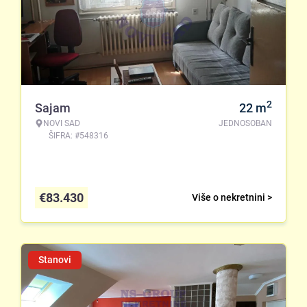
2
Sajam
22
m
NOVI SAD
JEDNOSOBAN
ŠIFRA: #548316
€
83.430
Više o nekretnini >
Stanovi