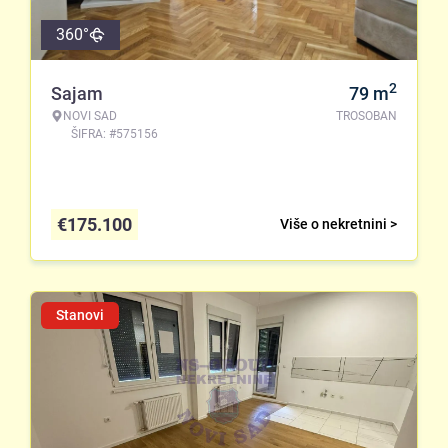
360°
2
Sajam
79
m
NOVI SAD
TROSOBAN
ŠIFRA: #575156
€
175.100
Više o nekretnini >
Stanovi