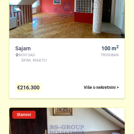
2
Sajam
100
m
NOVI SAD
TROSOBAN
ŠIFRA: #568751
€
216.300
Više o nekretnini >
Stanovi