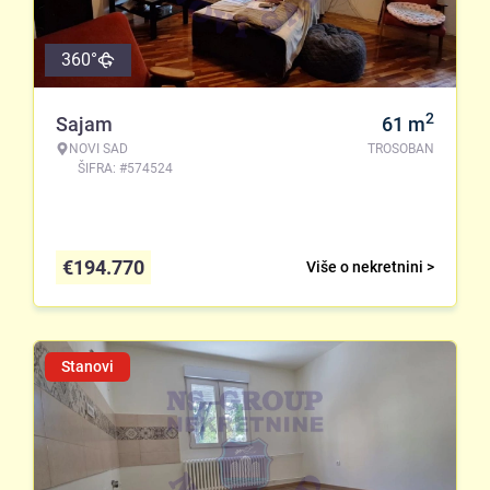
360°
2
Sajam
61
m
NOVI SAD
TROSOBAN
ŠIFRA: #574524
€
194.770
Više o nekretnini >
Stanovi