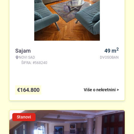
2
Sajam
49
m
NOVI SAD
DVOSOBAN
ŠIFRA: #568240
€
164.800
Više o nekretnini >
Stanovi