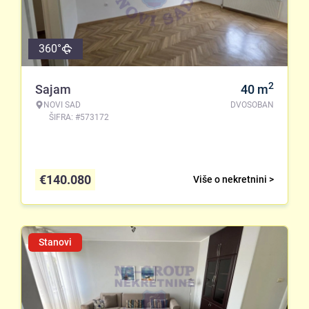
360°
2
Sajam
40
m
NOVI SAD
DVOSOBAN
ŠIFRA: #573172
€
140.080
Više o nekretnini >
Stanovi