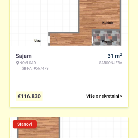
2
Sajam
31
m
NOVI SAD
GARSONJERA
ŠIFRA: #567479
€
116.830
Više o nekretnini >
Stanovi