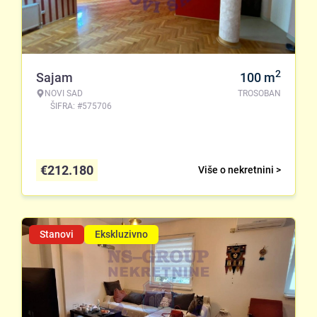
2
Sajam
100
m
NOVI SAD
TROSOBAN
ŠIFRA: #575706
€
212.180
Više o nekretnini >
Stanovi
Ekskluzivno