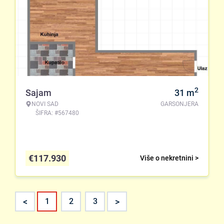
2
Sajam
31
m
NOVI SAD
GARSONJERA
ŠIFRA: #567480
€
117.930
Više o nekretnini >
<
>
1
2
3