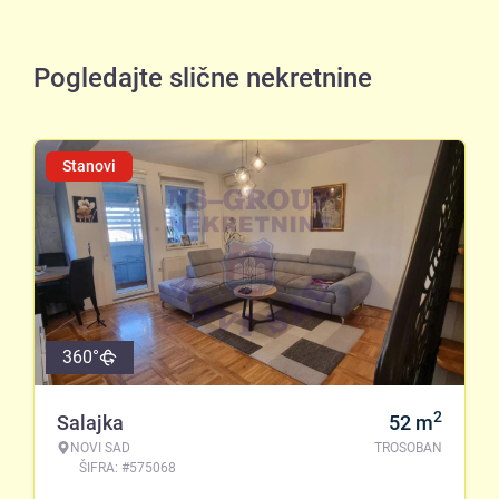
Pogledajte slične nekretnine
Stanovi
360°
2
Salajka
52
m
NOVI SAD
TROSOBAN
ŠIFRA: #575068