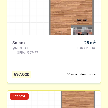
2
Sajam
25
m
NOVI SAD
GARSONJERA
ŠIFRA: #567477
€
97.020
Više o nekretnini >
Stanovi