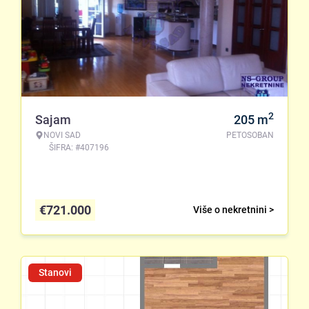
2
Sajam
205
m
NOVI SAD
PETOSOBAN
ŠIFRA: #407196
€
721.000
Više o nekretnini >
Stanovi