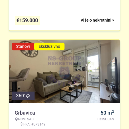
€
159.000
Više o nekretnini >
Stanovi
Ekskluzivno
360°
2
Grbavica
50
m
NOVI SAD
TROSOBAN
ŠIFRA: #573149