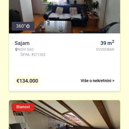
360°
2
Sajam
39
m
NOVI SAD
DVOSOBAN
ŠIFRA: #571305
€
134.000
Više o nekretnini >
Stanovi