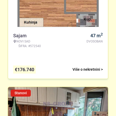
2
Sajam
47
m
NOVI SAD
DVOSOBAN
ŠIFRA: #572540
€
176.740
Više o nekretnini >
Stanovi