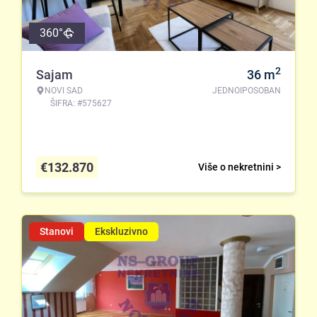
360°
2
Sajam
36
m
NOVI SAD
JEDNOIPOSOBAN
ŠIFRA: #575627
€
132.870
Više o nekretnini >
Stanovi
Ekskluzivno