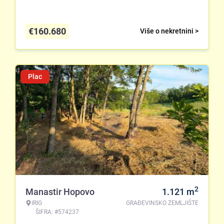
€
160.680
Više o nekretnini >
Plac
2
Manastir Hopovo
1.121
m
IRIG
GRAĐEVINSKO ZEMLJIŠTE
ŠIFRA: #574237