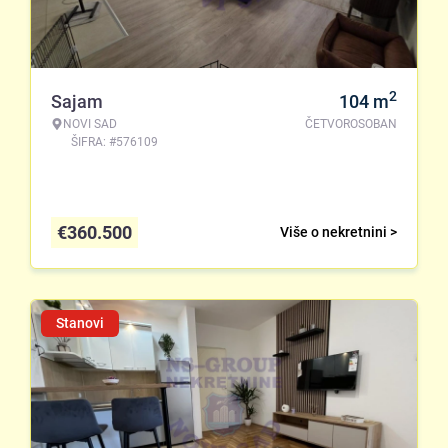
2
Sajam
104
m
NOVI SAD
ČETVOROSOBAN
ŠIFRA: #576109
€
360.500
Više o nekretnini >
Stanovi