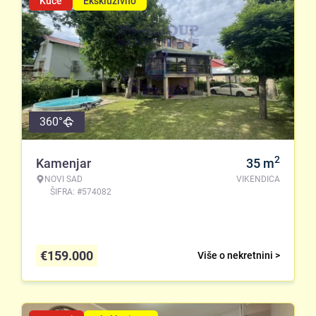
Kuće
Ekskluzivno
360°
2
Kamenjar
35
m
NOVI SAD
VIKENDICA
ŠIFRA: #574082
€
159.000
Više o nekretnini >