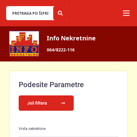
Info Nekretnine
064/8222-116
Podesite Parametre
Još filtera
Vrsta nekretnine