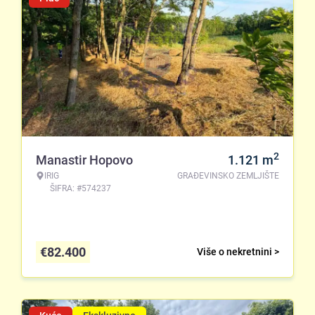
2
Manastir Hopovo
1.121
m
IRIG
GRAĐEVINSKO ZEMLJIŠTE
ŠIFRA: #574237
€
82.400
Više o nekretnini >