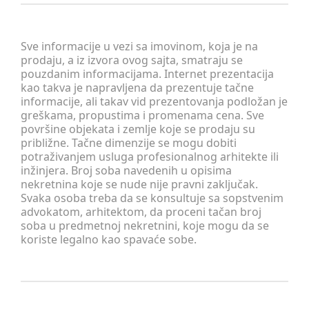
Sve informacije u vezi sa imovinom, koja je na
prodaju, a iz izvora ovog sajta, smatraju se
pouzdanim informacijama. Internet prezentacija
kao takva je napravljena da prezentuje tačne
informacije, ali takav vid prezentovanja podložan je
greškama, propustima i promenama cena. Sve
površine objekata i zemlje koje se prodaju su
približne. Tačne dimenzije se mogu dobiti
potraživanjem usluga profesionalnog arhitekte ili
inžinjera. Broj soba navedenih u opisima
nekretnina koje se nude nije pravni zaključak.
Svaka osoba treba da se konsultuje sa sopstvenim
advokatom, arhitektom, da proceni tačan broj
soba u predmetnoj nekretnini, koje mogu da se
koriste legalno kao spavaće sobe.