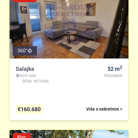
360°
2
Salajka
52
m
NOVI SAD
TROSOBAN
ŠIFRA: #575068
€
160.680
Više o nekretnini >
Plac