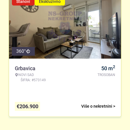
Stanovi
Ekskluzivno
360°
2
Grbavica
50
m
NOVI SAD
TROSOBAN
ŠIFRA: #573149
€
206.900
Više o nekretnini >