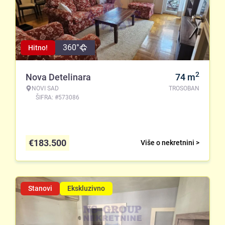
360°
Hitno!
2
Nova Detelinara
74
m
NOVI SAD
TROSOBAN
ŠIFRA: #573086
€
183.500
Više o nekretnini >
Stanovi
Ekskluzivno