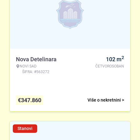
2
Nova Detelinara
102
m
NOVI SAD
ČETVOROSOBAN
ŠIFRA: #563272
€
347.860
Više o nekretnini >
Stanovi