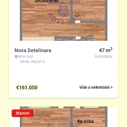
2
Nova Detelinara
47
m
NOVI SAD
DVOSOBAN
ŠIFRA: #562875
€
161.050
Više o nekretnini >
Stanovi