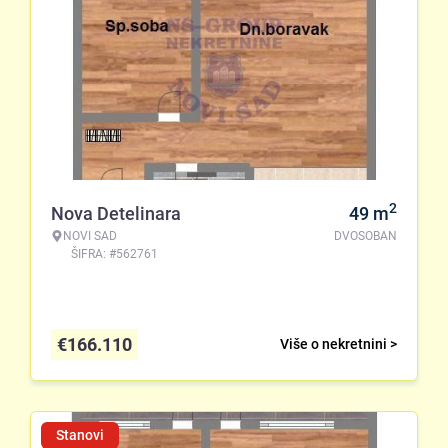
2
Nova Detelinara
49
m
NOVI SAD
DVOSOBAN
ŠIFRA: #562761
€
166.110
Više o nekretnini >
Stanovi