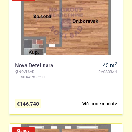
2
Nova Detelinara
43
m
NOVI SAD
DVOSOBAN
ŠIFRA: #562930
€
146.740
Više o nekretnini >
Stanovi