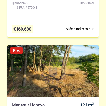
NOVI SAD
TROSOBAN
ŠIFRA: #575068
€
160.680
Više o nekretnini >
Plac
2
Manastir Hopovo
1.121
m