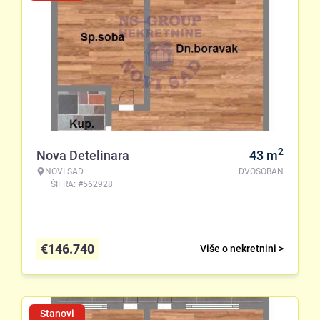
2
Nova Detelinara
43
m
NOVI SAD
DVOSOBAN
ŠIFRA: #562928
€
146.740
Više o nekretnini >
Stanovi