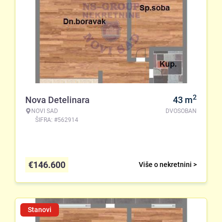
2
Nova Detelinara
43
m
NOVI SAD
DVOSOBAN
ŠIFRA: #562914
€
146.600
Više o nekretnini >
Stanovi