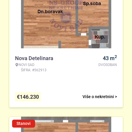
2
Nova Detelinara
43
m
NOVI SAD
DVOSOBAN
ŠIFRA: #562913
€
146.230
Više o nekretnini >
Stanovi