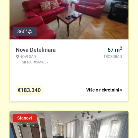
360°
2
Nova Detelinara
67
m
NOVI SAD
TROSOBAN
ŠIFRA: #569067
€
183.340
Više o nekretnini >
Stanovi