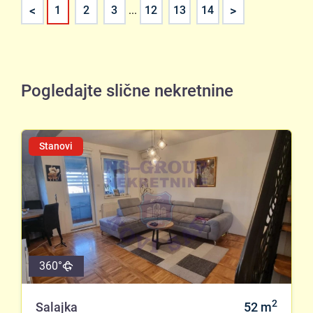
<
>
1
2
3
...
12
13
14
Pogledajte slične nekretnine
Stanovi
360°
2
Salajka
52
m