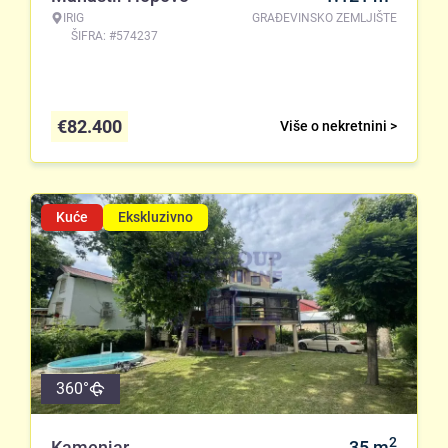
IRIG
GRAĐEVINSKO ZEMLJIŠTE
ŠIFRA: #574237
€
82.400
Više o nekretnini >
Kuće
Ekskluzivno
360°
2
Kamenjar
35
m