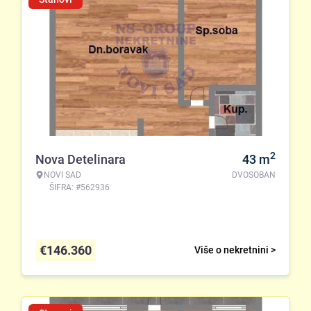
2
Nova Detelinara
43
m
NOVI SAD
DVOSOBAN
ŠIFRA: #562936
€
146.360
Više o nekretnini >