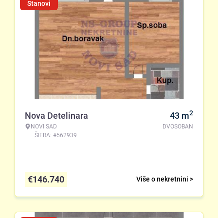
Stanovi
2
Nova Detelinara
43
m
NOVI SAD
DVOSOBAN
ŠIFRA: #562939
€
146.740
Više o nekretnini >