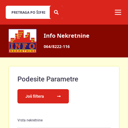
Info Nekretnine
064/8222-116
Podesite Parametre
Još filtera
Vrsta nekretnine