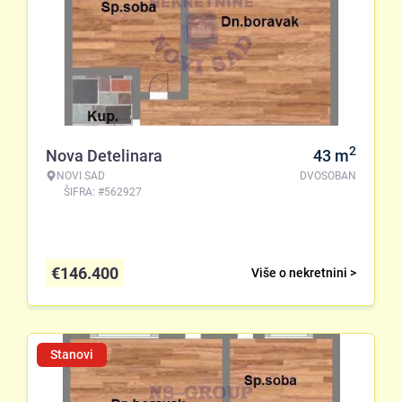
2
Nova Detelinara
43
m
NOVI SAD
DVOSOBAN
ŠIFRA: #562927
€
146.400
Više o nekretnini >
Stanovi