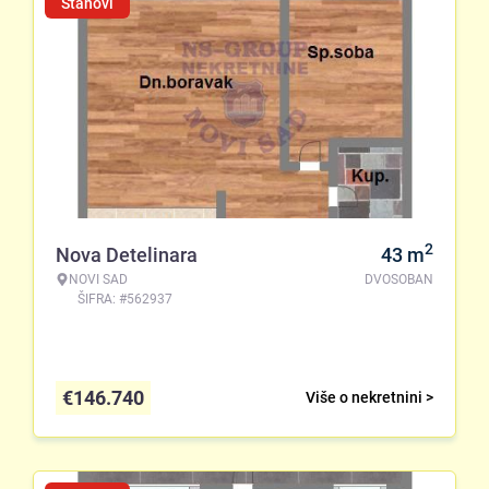
Stanovi
2
Nova Detelinara
43
m
NOVI SAD
DVOSOBAN
ŠIFRA: #562937
€
146.740
Više o nekretnini >