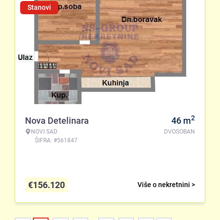
Stanovi
2
Nova Detelinara
46
m
NOVI SAD
DVOSOBAN
ŠIFRA: #561847
€
156.120
Više o nekretnini >