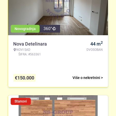
360°
Novogradnja
2
Nova Detelinara
44
m
NOVI SAD
DVOSOBAN
ŠIFRA: #563361
€
150.000
Više o nekretnini >
Stanovi