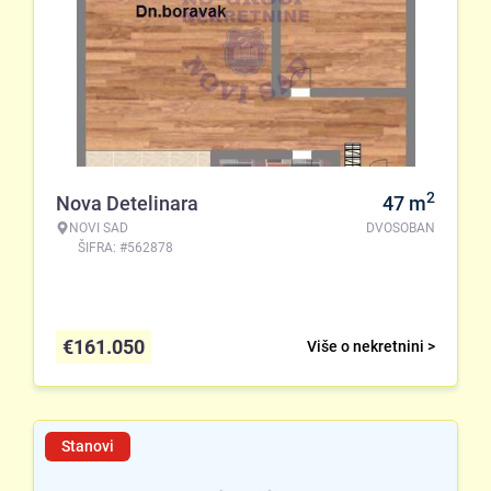
2
Nova Detelinara
47
m
NOVI SAD
DVOSOBAN
ŠIFRA: #562878
€
161.050
Više o nekretnini >
Stanovi