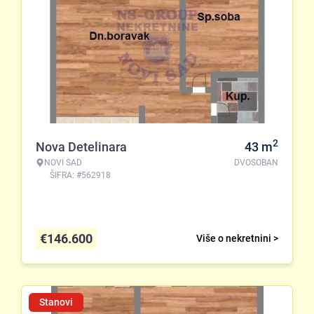
2
Nova Detelinara
43
m
NOVI SAD
DVOSOBAN
ŠIFRA: #562918
€
146.600
Više o nekretnini >
Stanovi