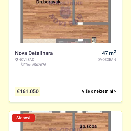
2
Nova Detelinara
47
m
NOVI SAD
DVOSOBAN
ŠIFRA: #562876
€
161.050
Više o nekretnini >
Stanovi