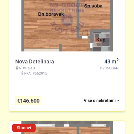
2
Nova Detelinara
43
m
NOVI SAD
DVOSOBAN
ŠIFRA: #562915
€
146.600
Više o nekretnini >
Stanovi