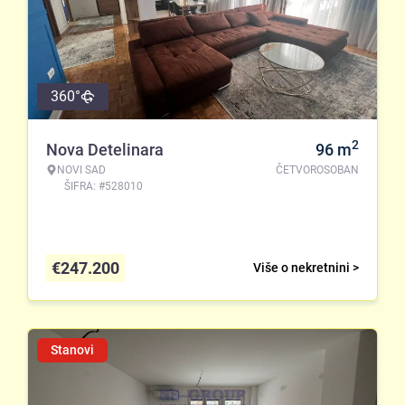
360°
2
Nova Detelinara
96
m
NOVI SAD
ČETVOROSOBAN
ŠIFRA: #528010
€
247.200
Više o nekretnini >
Stanovi