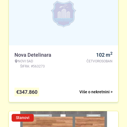
2
Nova Detelinara
102
m
NOVI SAD
ČETVOROSOBAN
ŠIFRA: #563273
€
347.860
Više o nekretnini >
Stanovi