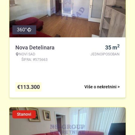
360°
2
Nova Detelinara
35
m
NOVI SAD
JEDNOIPOSOBAN
ŠIFRA: #575663
€
113.300
Više o nekretnini >
Stanovi