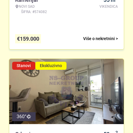
NOVI SAD
VIKENDICA
ŠIFRA: #574082
€
159.000
Više o nekretnini >
Stanovi
Ekskluzivno
360°
2