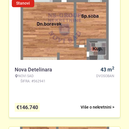
Stanovi
2
Nova Detelinara
43
m
NOVI SAD
DVOSOBAN
ŠIFRA: #562941
€
146.740
Više o nekretnini >