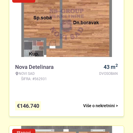
2
Nova Detelinara
43
m
NOVI SAD
DVOSOBAN
ŠIFRA: #562931
€
146.740
Više o nekretnini >
Stanovi