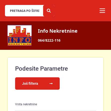
Info Nekretnine
064/8222-116
Podesite Parametre
Još filtera
Vrsta nekretnine