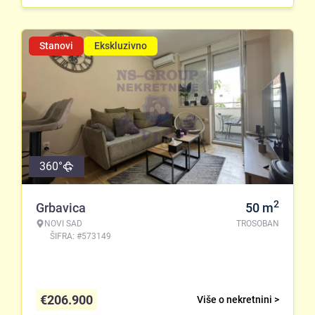
Stanovi
Ekskluzivno
360°
2
Grbavica
50
m
NOVI SAD
TROSOBAN
ŠIFRA: #573149
€
206.900
Više o nekretnini >