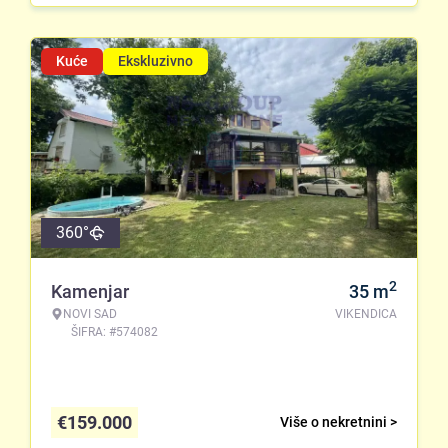
Kuće
Ekskluzivno
360°
2
Kamenjar
35
m
NOVI SAD
VIKENDICA
ŠIFRA: #574082
€
159.000
Više o nekretnini >