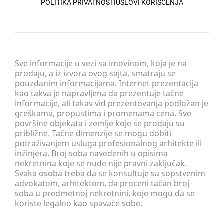
POLITIKA PRIVATNOSTI
USLOVI KORIŠĆENJA
Sve informacije u vezi sa imovinom, koja je na
prodaju, a iz izvora ovog sajta, smatraju se
pouzdanim informacijama. Internet prezentacija
kao takva je napravljena da prezentuje tačne
informacije, ali takav vid prezentovanja podložan je
greškama, propustima i promenama cena. Sve
površine objekata i zemlje koje se prodaju su
približne. Tačne dimenzije se mogu dobiti
potraživanjem usluga profesionalnog arhitekte ili
inžinjera. Broj soba navedenih u opisima
nekretnina koje se nude nije pravni zaključak.
Svaka osoba treba da se konsultuje sa sopstvenim
advokatom, arhitektom, da proceni tačan broj
soba u predmetnoj nekretnini, koje mogu da se
koriste legalno kao spavaće sobe.