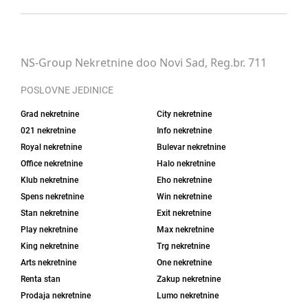
NS-Group Nekretnine doo Novi Sad, Reg.br. 711
POSLOVNE JEDINICE
Grad nekretnine
City nekretnine
021 nekretnine
Info nekretnine
Royal nekretnine
Bulevar nekretnine
Office nekretnine
Halo nekretnine
Klub nekretnine
Eho nekretnine
Spens nekretnine
Win nekretnine
Stan nekretnine
Exit nekretnine
Play nekretnine
Max nekretnine
King nekretnine
Trg nekretnine
Arts nekretnine
One nekretnine
Renta stan
Zakup nekretnine
Prodaja nekretnine
Lumo nekretnine