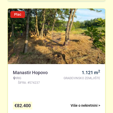
Plac
2
Manastir Hopovo
1.121
m
IRIG
GRAĐEVINSKO ZEMLJIŠTE
ŠIFRA: #574237
€
82.400
Više o nekretnini >