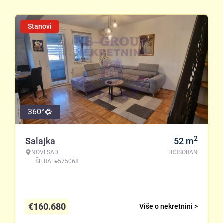
Stanovi
360°
2
Salajka
52
m
NOVI SAD
TROSOBAN
ŠIFRA: #575068
€
160.680
Više o nekretnini >