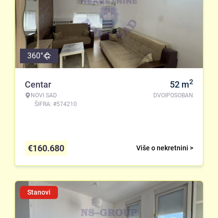
360°
2
Centar
52
m
NOVI SAD
DVOIPOSOBAN
ŠIFRA: #574210
€
160.680
Više o nekretnini >
Stanovi