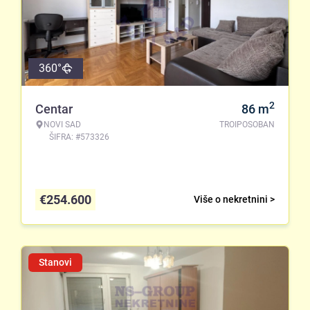
360°
2
Centar
86
m
NOVI SAD
TROIPOSOBAN
ŠIFRA: #573326
€
254.600
Više o nekretnini >
Stanovi