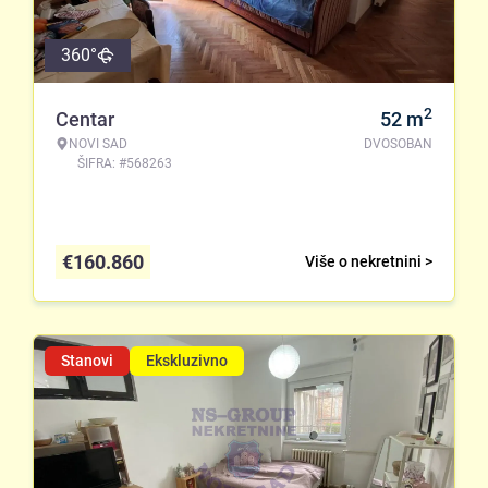
360°
2
Centar
52
m
NOVI SAD
DVOSOBAN
ŠIFRA: #568263
€
160.860
Više o nekretnini >
Stanovi
Ekskluzivno