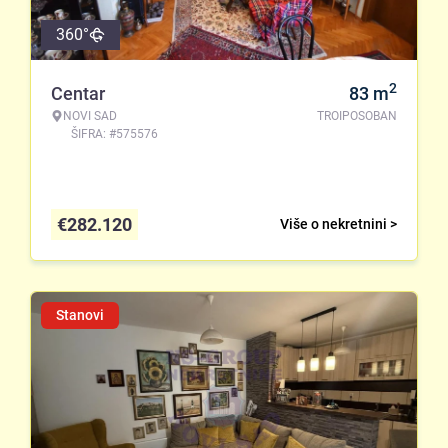
360°
2
Centar
83
m
NOVI SAD
TROIPOSOBAN
ŠIFRA: #575576
€
282.120
Više o nekretnini >
Stanovi