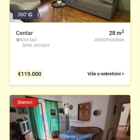
360°
2
Centar
28
m
NOVI SAD
JEDNOIPOSOBAN
ŠIFRA: #570233
€
119.000
Više o nekretnini >
Stanovi