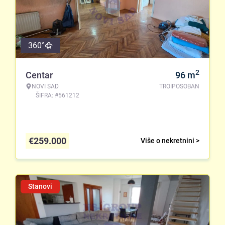
360°
2
Centar
96
m
NOVI SAD
TROIPOSOBAN
ŠIFRA: #561212
€
259.000
Više o nekretnini >
Stanovi