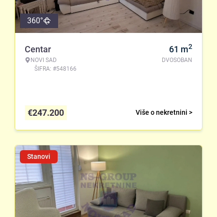
360°
2
Centar
61
m
NOVI SAD
DVOSOBAN
ŠIFRA: #548166
€
247.200
Više o nekretnini >
Stanovi