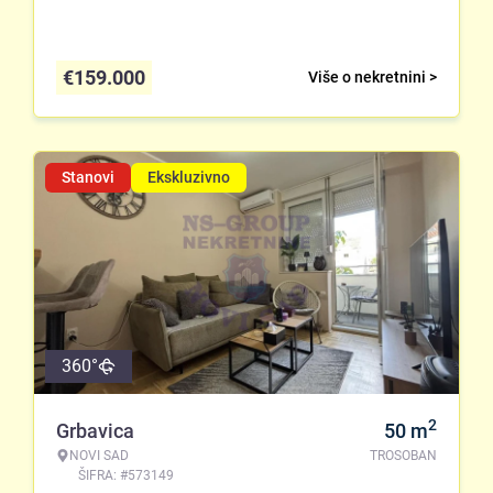
€
159.000
Više o nekretnini >
Stanovi
Ekskluzivno
360°
2
Grbavica
50
m
NOVI SAD
TROSOBAN
ŠIFRA: #573149