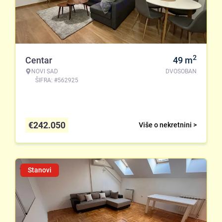
2
Centar
49
m
NOVI SAD
DVOSOBAN
ŠIFRA: #562925
€
242.050
Više o nekretnini >
Stanovi