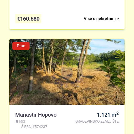
€
160.680
Više o nekretnini >
Plac
2
Manastir Hopovo
1.121
m
IRIG
GRAĐEVINSKO ZEMLJIŠTE
ŠIFRA: #574237