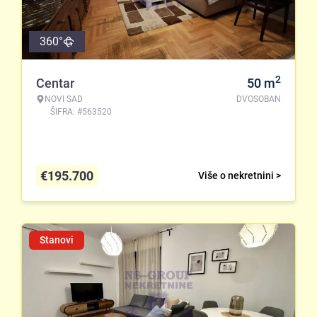
360°
2
Centar
50
m
NOVI SAD
DVOSOBAN
ŠIFRA: #563520
€
195.700
Više o nekretnini >
Stanovi