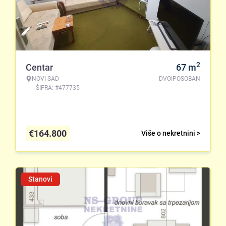
2
Centar
67
m
NOVI SAD
DVOIPOSOBAN
ŠIFRA: #477735
€
164.800
Više o nekretnini >
Stanovi