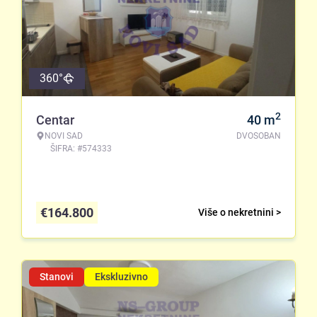
360°
2
Centar
40
m
NOVI SAD
DVOSOBAN
ŠIFRA: #574333
€
164.800
Više o nekretnini >
Stanovi
Ekskluzivno