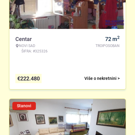
2
Centar
72
m
NOVI SAD
TROIPOSOBAN
ŠIFRA: #325326
€
222.480
Više o nekretnini >
Stanovi