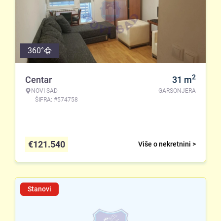
360°
2
Centar
31
m
NOVI SAD
GARSONJERA
ŠIFRA: #574758
€
121.540
Više o nekretnini >
Stanovi