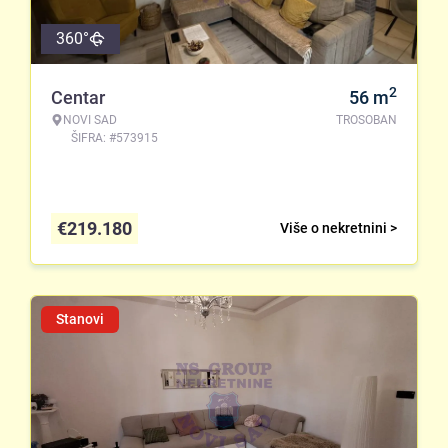
360°
2
Centar
56
m
NOVI SAD
TROSOBAN
ŠIFRA: #573915
€
219.180
Više o nekretnini >
Stanovi