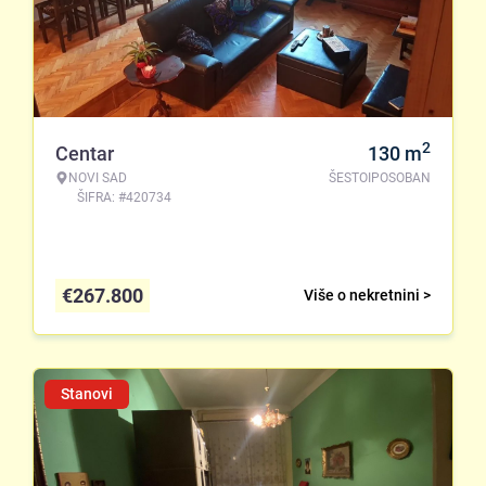
2
Centar
130
m
NOVI SAD
ŠESTOIPOSOBAN
ŠIFRA: #420734
€
267.800
Više o nekretnini >
Stanovi