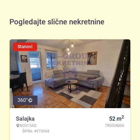
Pogledajte slične nekretnine
Stanovi
360°
2
Salajka
52
m
NOVI SAD
TROSOBAN
ŠIFRA: #575068