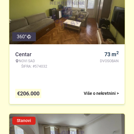
360°
2
Centar
73
m
NOVI SAD
DVOSOBAN
ŠIFRA: #574032
€
206.000
Više o nekretnini >
Stanovi