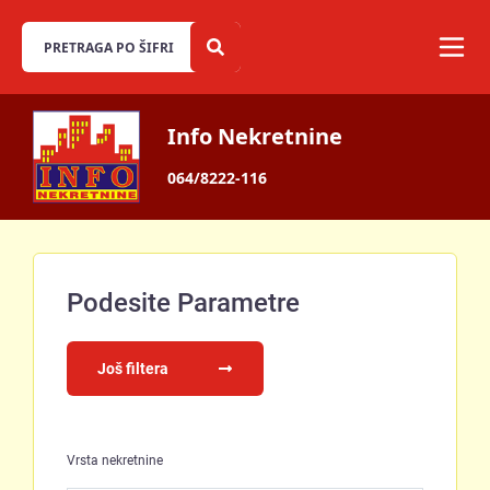
Info Nekretnine
064/8222-116
Podesite Parametre
Još filtera
Vrsta nekretnine