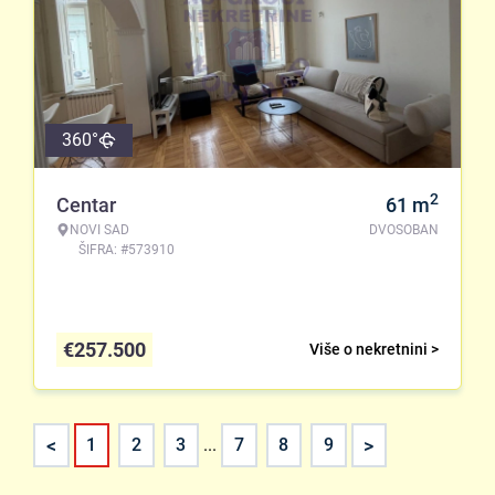
360°
2
Centar
61
m
NOVI SAD
DVOSOBAN
ŠIFRA: #573910
€
257.500
Više o nekretnini >
<
>
1
2
3
...
7
8
9