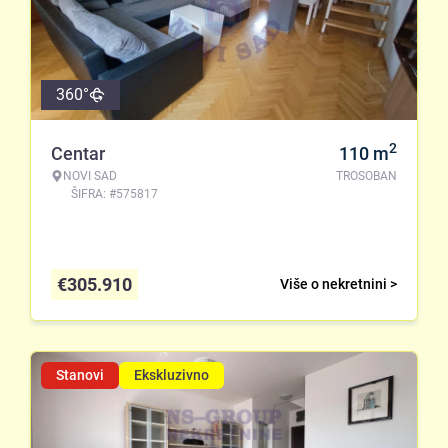
360°
2
Centar
110
m
NOVI SAD
TROSOBAN
ŠIFRA: #575817
€
305.910
Više o nekretnini >
Stanovi
Ekskluzivno