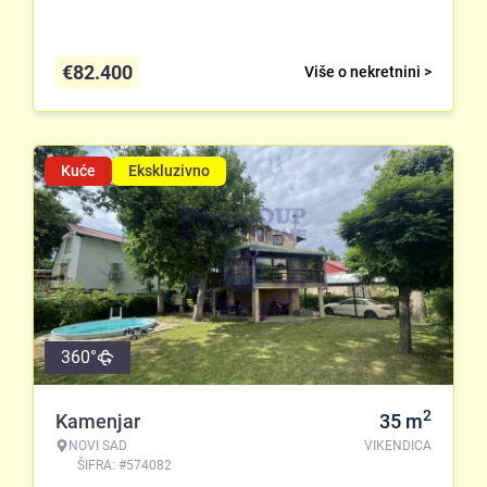
€
82.400
Više o nekretnini >
Kuće
Ekskluzivno
360°
2
Kamenjar
35
m
NOVI SAD
VIKENDICA
ŠIFRA: #574082