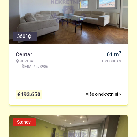
360°
2
Centar
61
m
NOVI SAD
DVOSOBAN
ŠIFRA: #573986
€
193.650
Više o nekretnini >
Stanovi