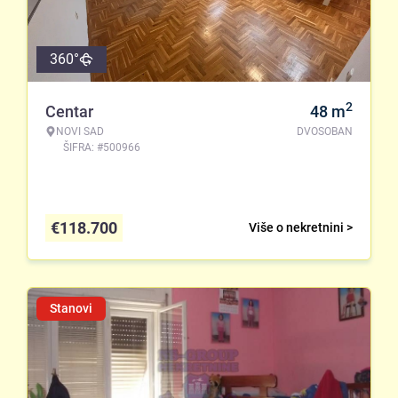
360°
2
Centar
48
m
NOVI SAD
DVOSOBAN
ŠIFRA: #500966
€
118.700
Više o nekretnini >
Stanovi