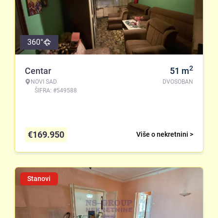
360°
2
Centar
51
m
NOVI SAD
DVOSOBAN
ŠIFRA: #549588
€
169.950
Više o nekretnini >
Stanovi