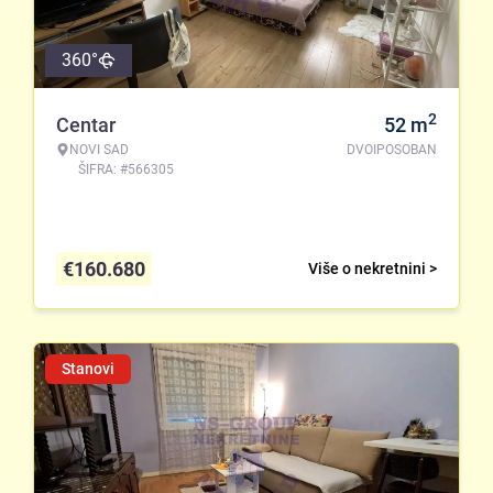
360°
2
Centar
52
m
NOVI SAD
DVOIPOSOBAN
ŠIFRA: #566305
€
160.680
Više o nekretnini >
Stanovi