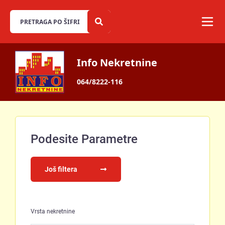
Info Nekretnine
064/8222-116
Podesite Parametre
Još filtera
Vrsta nekretnine