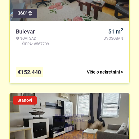
360°
2
Bulevar
51
m
NOVI SAD
DVOSOBAN
ŠIFRA: #567709
€
152.440
Više o nekretnini >
Stanovi