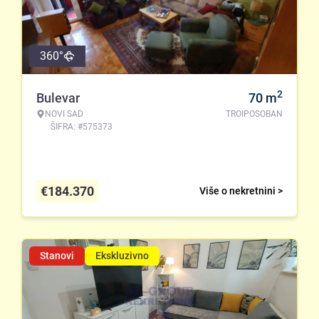
360°
2
Bulevar
70
m
NOVI SAD
TROIPOSOBAN
ŠIFRA: #575373
€
184.370
Više o nekretnini >
Stanovi
Ekskluzivno