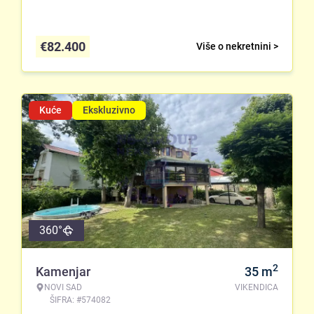
€
82.400
Više o nekretnini >
Kuće
Ekskluzivno
360°
2
Kamenjar
35
m
NOVI SAD
VIKENDICA
ŠIFRA: #574082