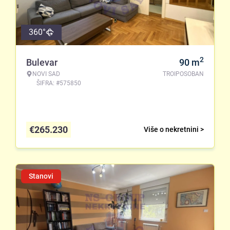
360°
2
Bulevar
90
m
NOVI SAD
TROIPOSOBAN
ŠIFRA: #575850
€
265.230
Više o nekretnini >
Stanovi