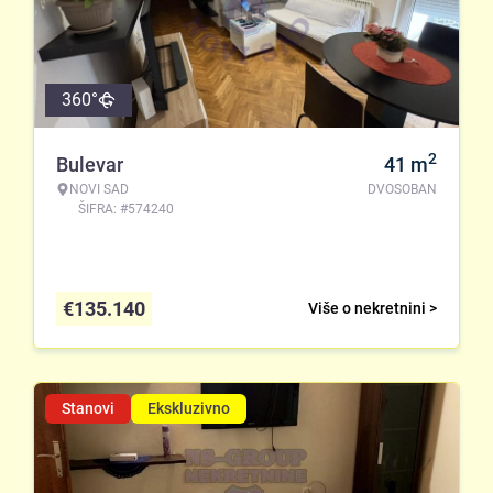
360°
2
Bulevar
41
m
NOVI SAD
DVOSOBAN
ŠIFRA: #574240
€
135.140
Više o nekretnini >
Stanovi
Ekskluzivno