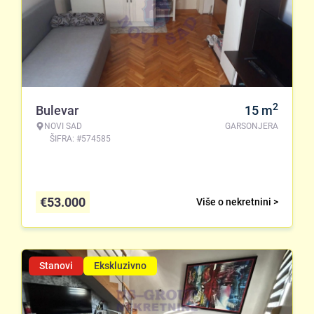
2
Bulevar
15
m
NOVI SAD
GARSONJERA
ŠIFRA: #574585
€
53.000
Više o nekretnini >
Stanovi
Ekskluzivno