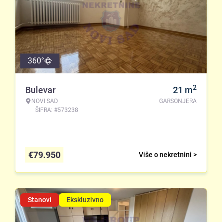
360°
2
Bulevar
21
m
NOVI SAD
GARSONJERA
ŠIFRA: #573238
€
79.950
Više o nekretnini >
Stanovi
Ekskluzivno