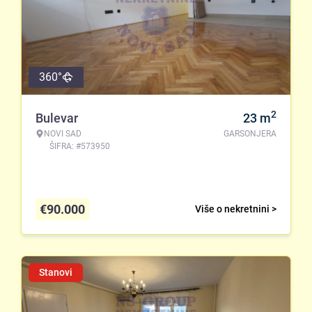
360°
2
Bulevar
23
m
NOVI SAD
GARSONJERA
ŠIFRA: #573950
€
90.000
Više o nekretnini >
Stanovi