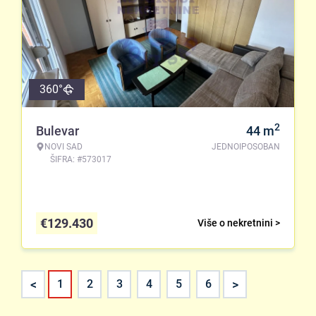
360°
2
Bulevar
44
m
NOVI SAD
JEDNOIPOSOBAN
ŠIFRA: #573017
€
129.430
Više o nekretnini >
<
>
1
2
3
4
5
6