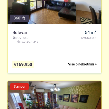
360°
2
Bulevar
54
m
NOVI SAD
DVOSOBAN
ŠIFRA: #575419
€
169.950
Više o nekretnini >
Stanovi