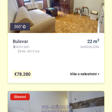
360°
2
Bulevar
22
m
NOVI SAD
GARSONJERA
ŠIFRA: #573164
€
78.280
Više o nekretnini >
Stanovi