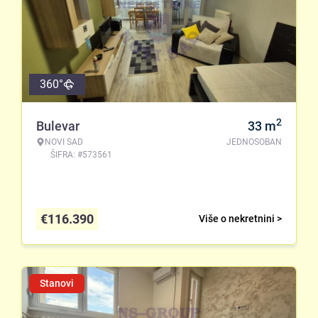
360°
2
Bulevar
33
m
NOVI SAD
JEDNOSOBAN
ŠIFRA: #573561
€
116.390
Više o nekretnini >
Stanovi