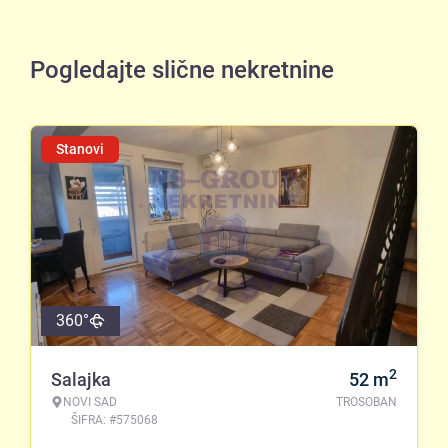
Pogledajte slične nekretnine
Stanovi
360°
2
Salajka
52
m
NOVI SAD
TROSOBAN
ŠIFRA: #575068