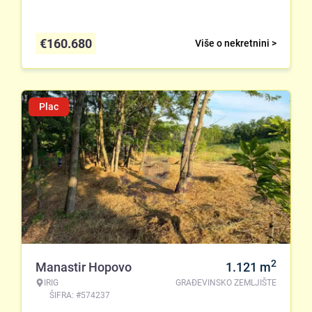
€
160.680
Više o nekretnini >
Plac
2
Manastir Hopovo
1.121
m
IRIG
GRAĐEVINSKO ZEMLJIŠTE
ŠIFRA: #574237