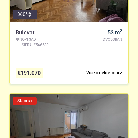
360°
2
Bulevar
53
m
NOVI SAD
DVOSOBAN
ŠIFRA: #566580
€
191.070
Više o nekretnini >
Stanovi