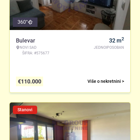
360°
2
Bulevar
32
m
NOVI SAD
JEDNOIPOSOBAN
ŠIFRA: #575677
€
110.000
Više o nekretnini >
Stanovi