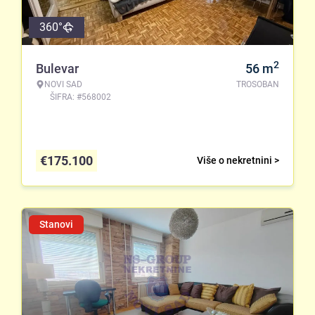
360°
2
Bulevar
56
m
NOVI SAD
TROSOBAN
ŠIFRA: #568002
€
175.100
Više o nekretnini >
Stanovi