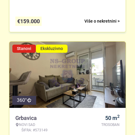
€
159.000
Više o nekretnini >
Stanovi
Ekskluzivno
360°
2
Grbavica
50
m
NOVI SAD
TROSOBAN
ŠIFRA: #573149