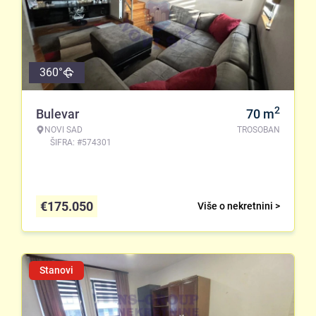
360°
2
Bulevar
70
m
NOVI SAD
TROSOBAN
ŠIFRA: #574301
€
175.050
Više o nekretnini >
Stanovi