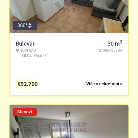
360°
2
Bulevar
30
m
NOVI SAD
GARSONJERA
ŠIFRA: #560258
€
92.700
Više o nekretnini >
Stanovi