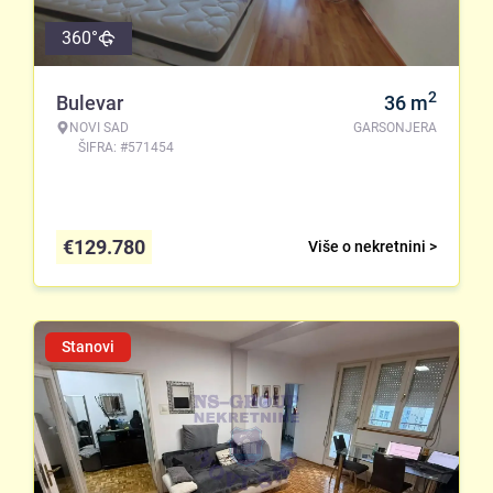
360°
2
Bulevar
36
m
NOVI SAD
GARSONJERA
ŠIFRA: #571454
€
129.780
Više o nekretnini >
Stanovi