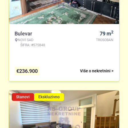
2
Bulevar
79
m
NOVI SAD
TROSOBAN
ŠIFRA: #575848
€
236.900
Više o nekretnini >
Stanovi
Ekskluzivno