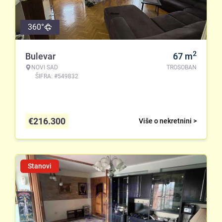
360°
2
Bulevar
67
m
NOVI SAD
TROSOBAN
ŠIFRA: #549832
€
216.300
Više o nekretnini >
Stanovi