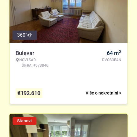
360°
2
Bulevar
64
m
NOVI SAD
DVOSOBAN
ŠIFRA: #573846
€
192.610
Više o nekretnini >
Stanovi