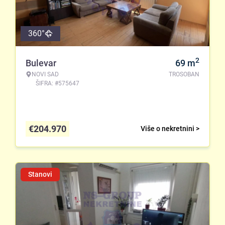
360°
2
Bulevar
69
m
NOVI SAD
TROSOBAN
ŠIFRA: #575647
€
204.970
Više o nekretnini >
Stanovi