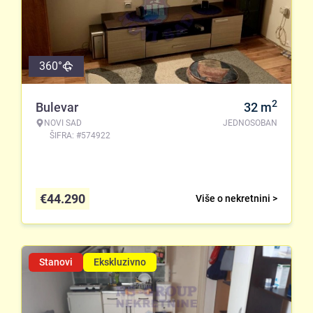
360°
2
Bulevar
32
m
NOVI SAD
JEDNOSOBAN
ŠIFRA: #574922
€
44.290
Više o nekretnini >
Stanovi
Ekskluzivno