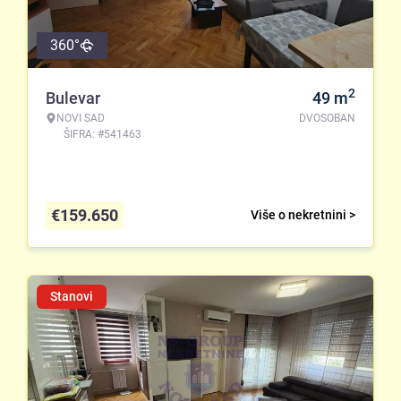
360°
2
Bulevar
49
m
NOVI SAD
DVOSOBAN
ŠIFRA: #541463
€
159.650
Više o nekretnini >
Stanovi