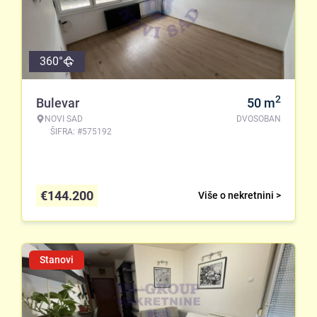
360°
2
Bulevar
50
m
NOVI SAD
DVOSOBAN
ŠIFRA: #575192
€
144.200
Više o nekretnini >
Stanovi