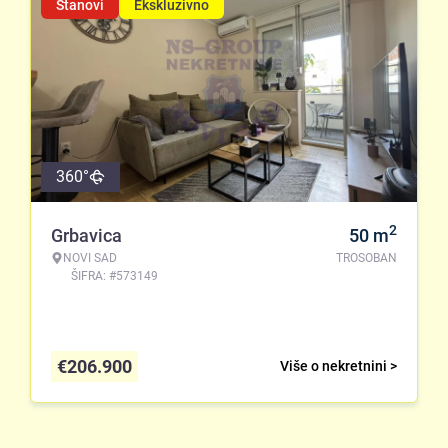
Stanovi
Ekskluzivno
360°
2
Grbavica
50
m
NOVI SAD
TROSOBAN
ŠIFRA: #573149
€
206.900
Više o nekretnini >