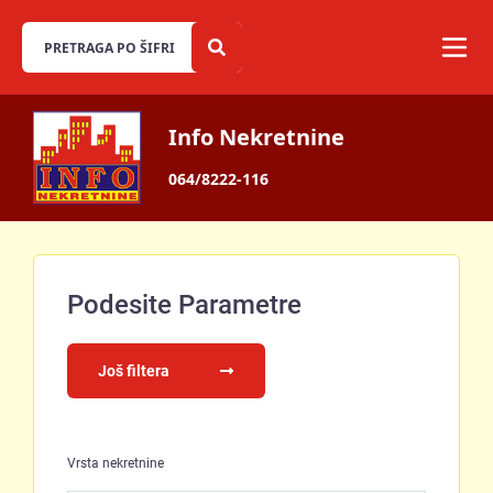
Info Nekretnine
064/8222-116
Podesite Parametre
Još filtera
Vrsta nekretnine