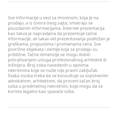
Sve informacije u vezi sa imovinom, koja je na
prodaju, a iz izvora ovog sajta, smatraju se
pouzdanim informacijama. Internet prezentacija
kao takva je napravljena da prezentuje tačne
informacije, ali takav vid prezentovanja podložan je
greškama, propustima i promenama cena. Sve
površine objekata i zemlje koje se prodaju su
približne. Tačne dimenzije se mogu dobiti
potraživanjem usluga profesionalnog arhitekte ili
inžinjera. Broj soba navedenih u opisima
nekretnina koje se nude nije pravni zaključak.
Svaka osoba treba da se konsultuje sa sopstvenim
advokatom, arhitektom, da proceni tačan broj
soba u predmetnoj nekretnini, koje mogu da se
koriste legalno kao spavaće sobe.