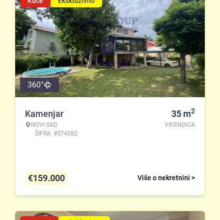
Kuće
Ekskluzivno
360°
2
Kamenjar
35
m
NOVI SAD
VIKENDICA
ŠIFRA: #574082
€
159.000
Više o nekretnini >