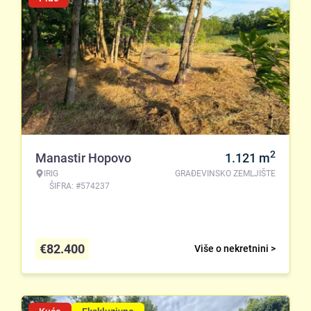
2
Manastir Hopovo
1.121
m
IRIG
GRAĐEVINSKO ZEMLJIŠTE
ŠIFRA: #574237
€
82.400
Više o nekretnini >