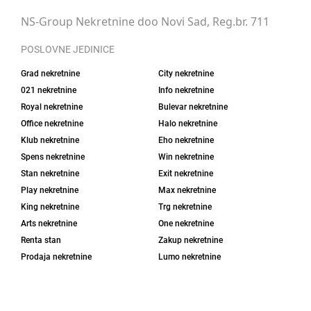
NS-Group Nekretnine doo Novi Sad, Reg.br. 711
POSLOVNE JEDINICE
Grad nekretnine
City nekretnine
021 nekretnine
Info nekretnine
Royal nekretnine
Bulevar nekretnine
Office nekretnine
Halo nekretnine
Klub nekretnine
Eho nekretnine
Spens nekretnine
Win nekretnine
Stan nekretnine
Exit nekretnine
Play nekretnine
Max nekretnine
King nekretnine
Trg nekretnine
Arts nekretnine
One nekretnine
Renta stan
Zakup nekretnine
Prodaja nekretnine
Lumo nekretnine