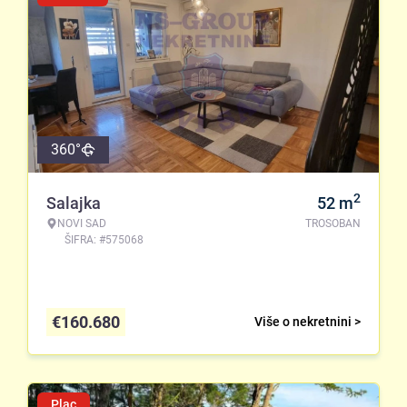
360°
2
Salajka
52
m
NOVI SAD
TROSOBAN
ŠIFRA: #575068
€
160.680
Više o nekretnini >
Plac