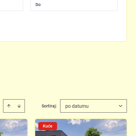
po datumu
Sortiraj
:
Kuće