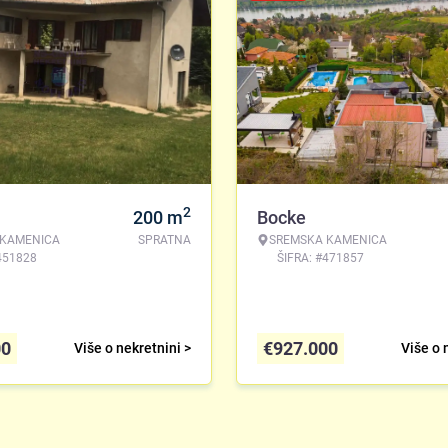
2
200
m
Bocke
 KAMENICA
SPRATNA
SREMSKA KAMENICA
451828
ŠIFRA: #471857
00
€
927.000
Više o nekretnini >
Više o 