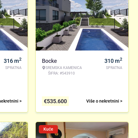
2
2
316
m
Bocke
310
m
SPRATNA
SREMSKA KAMENICA
SPRATNA
ŠIFRA: #543910
€
535.600
nekretnini >
Više o nekretnini >
Kuće