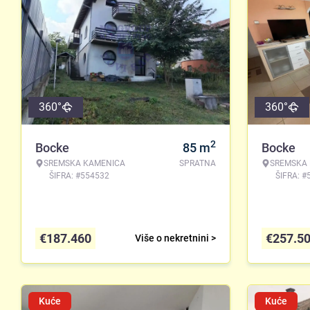
360°
360°
2
Bocke
85
m
Bocke
SREMSKA KAMENICA
SPRATNA
SREMSKA
ŠIFRA: #554532
ŠIFRA: #
€
187.460
€
257.5
Više o nekretnini >
Kuće
Kuće