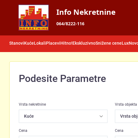
Info Nekretnine
064/8222-116
Stanovi
Kuće
Lokali
Placevi
Hitno!
Ekskluzivno
Snižene cene
Lux
Novo
Podesite Parametre
Vrsta nekretnine
Vrsta objekta
Cena
Cena