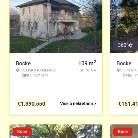
360°
2
Bocke
109
m
Bocke
SREMSKA KAMENICA
SPRATNA
SREMSKA
ŠIFRA: #471667
ŠIFRA: #
€
1.390.550
€
151.4
Više o nekretnini >
Kuće
Kuće