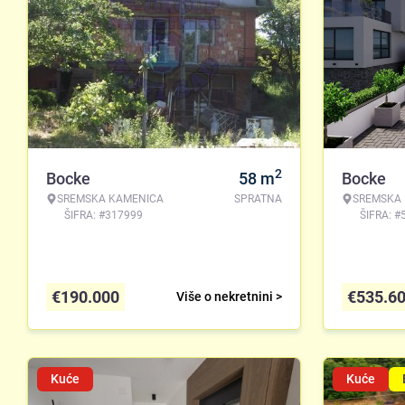
2
Bocke
58
m
Bocke
SREMSKA KAMENICA
SPRATNA
SREMSKA
ŠIFRA: #317999
ŠIFRA: #
€
190.000
€
535.6
Više o nekretnini >
Kuće
Kuće