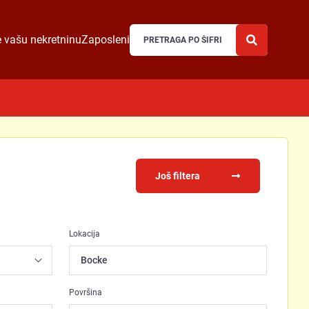
 vašu nekretninu
Zaposleni
Još filtera
Lokacija
Bocke
Površina