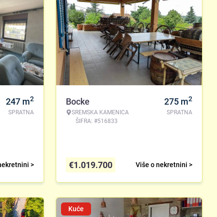
2
2
247
m
Bocke
275
m
SPRATNA
SREMSKA KAMENICA
SPRATNA
ŠIFRA: #516833
€
1.019.700
nekretnini >
Više o nekretnini >
Kuće