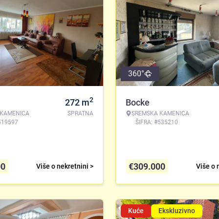
360°
2
272
m
Bocke
 KAMENICA
SPRATNA
SREMSKA KAMENICA
519597
ŠIFRA: #535210
00
€
309.000
Više o nekretnini >
Više o 
Kuće
Ekskluzivno