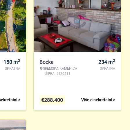
2
2
150
m
Bocke
234
m
SPRATNA
SREMSKA KAMENICA
SPRATNA
ŠIFRA: #420211
€
288.400
nekretnini >
Više o nekretnini >