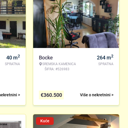
2
2
40
m
Bocke
264
m
SPRATNA
SREMSKA KAMENICA
SPRATNA
ŠIFRA: #526983
€
360.500
nekretnini >
Više o nekretnini >
Kuće