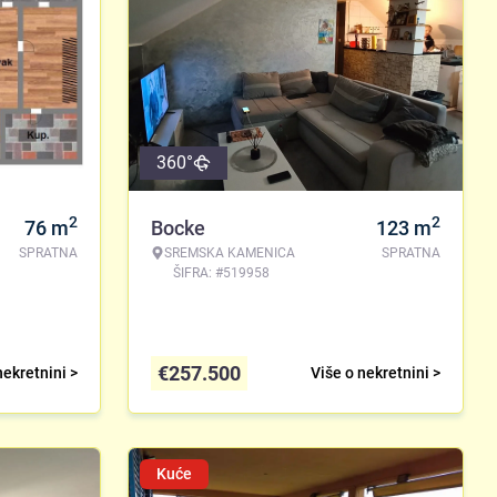
360°
2
2
76
m
Bocke
123
m
SPRATNA
SREMSKA KAMENICA
SPRATNA
ŠIFRA: #519958
€
257.500
nekretnini >
Više o nekretnini >
Kuće