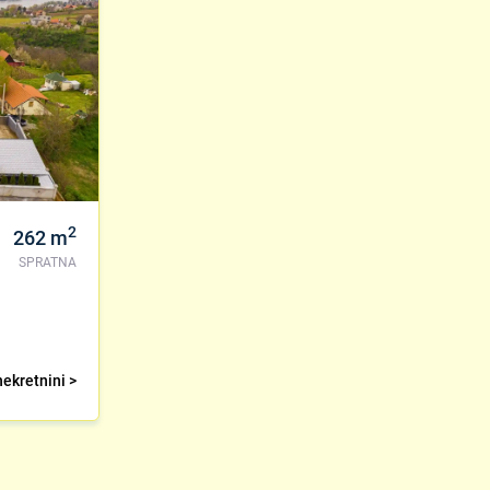
2
262
m
SPRATNA
nekretnini >