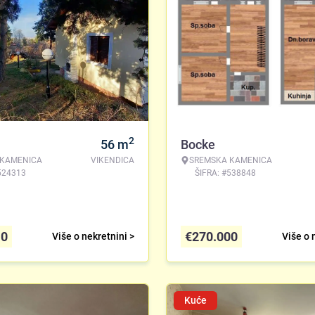
2
56
m
Bocke
 KAMENICA
VIKENDICA
SREMSKA KAMENICA
524313
ŠIFRA: #538848
10
€
270.000
Više o nekretnini >
Više o 
Kuće