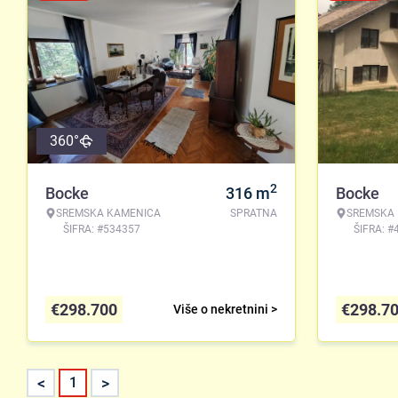
360°
2
Bocke
316
m
Bocke
SREMSKA KAMENICA
SPRATNA
SREMSKA
ŠIFRA: #534357
ŠIFRA: #
€
298.700
€
298.7
Više o nekretnini >
<
>
1