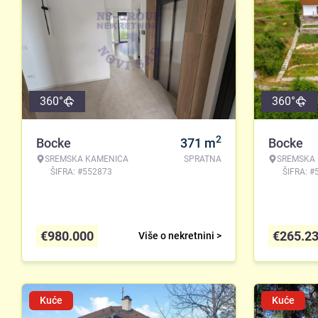
360°
360°
2
Bocke
371
m
Bocke
SREMSKA KAMENICA
SPRATNA
SREMSKA
ŠIFRA: #552873
ŠIFRA: #
€
980.000
€
265.2
Više o nekretnini >
Kuće
Kuće