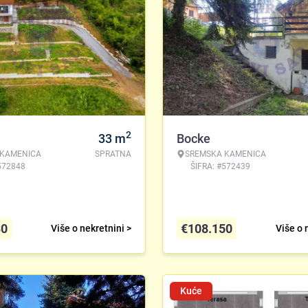
2
33
m
Bocke
 KAMENICA
SPRATNA
SREMSKA KAMENICA
572848
ŠIFRA: #572439
30
€
108.150
Više o nekretnini >
Više o 
Kuće