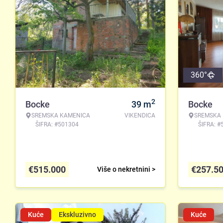
360°
2
Bocke
39
m
Bocke
SREMSKA KAMENICA
VIKENDICA
SREMSKA
ŠIFRA: #501304
ŠIFRA: #
€
515.000
€
257.5
Više o nekretnini >
Kuće
Ekskluzivno
Kuće