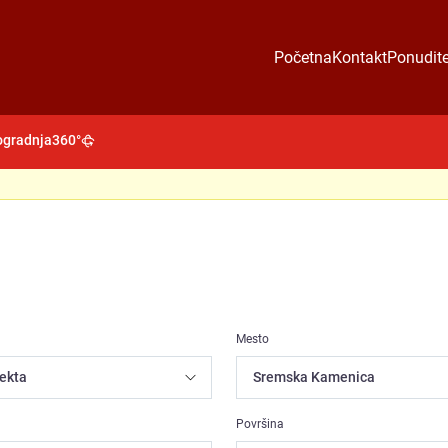
Početna
Kontakt
Ponudite
gradnja
360°
Mesto
Površina