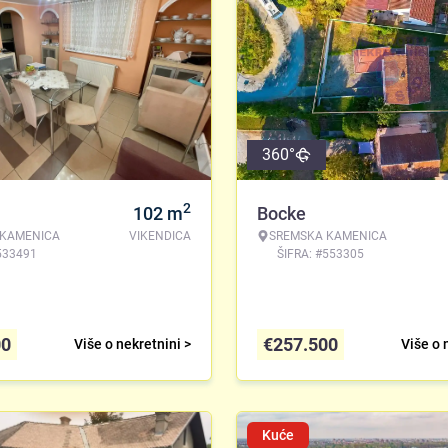
360°
2
102
m
Bocke
 KAMENICA
VIKENDICA
SREMSKA KAMENICA
533491
ŠIFRA: #553305
00
€
257.500
Više o nekretnini >
Više o 
Kuće