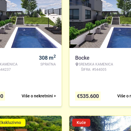
2
308
m
Bocke
 KAMENICA
SPRATNA
SREMSKA KAMENICA
544237
ŠIFRA: #544005
00
€
535.600
Više o nekretnini >
Više o 
Ekskluzivno
Kuće