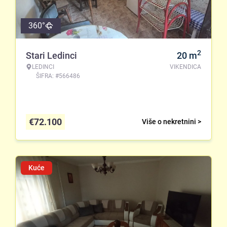
360°
2
Stari Ledinci
20
m
LEDINCI
VIKENDICA
ŠIFRA: #566486
€
72.100
Više o nekretnini >
Kuće