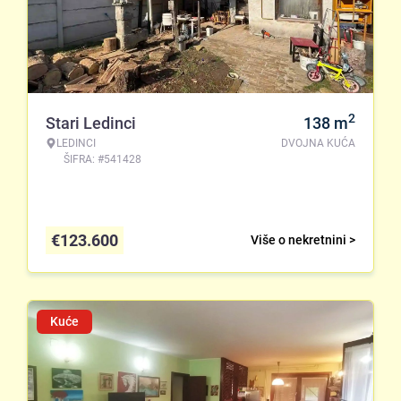
2
Stari Ledinci
138
m
LEDINCI
DVOJNA KUĆA
ŠIFRA: #541428
€
123.600
Više o nekretnini >
Kuće