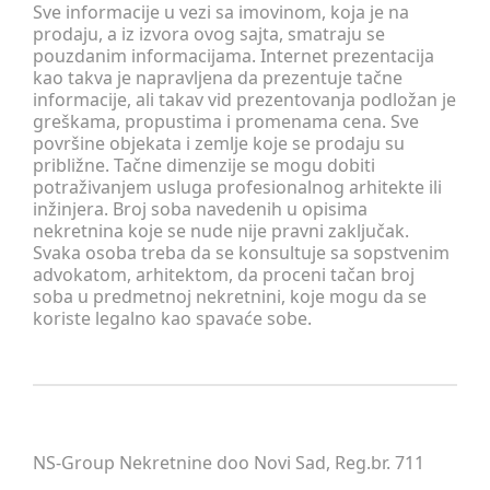
Sve informacije u vezi sa imovinom, koja je na
prodaju, a iz izvora ovog sajta, smatraju se
pouzdanim informacijama. Internet prezentacija
kao takva je napravljena da prezentuje tačne
informacije, ali takav vid prezentovanja podložan je
greškama, propustima i promenama cena. Sve
površine objekata i zemlje koje se prodaju su
približne. Tačne dimenzije se mogu dobiti
potraživanjem usluga profesionalnog arhitekte ili
inžinjera. Broj soba navedenih u opisima
nekretnina koje se nude nije pravni zaključak.
Svaka osoba treba da se konsultuje sa sopstvenim
advokatom, arhitektom, da proceni tačan broj
soba u predmetnoj nekretnini, koje mogu da se
koriste legalno kao spavaće sobe.
NS-Group Nekretnine doo Novi Sad, Reg.br. 711