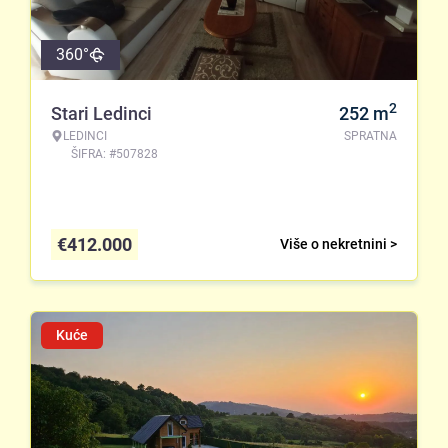
360°
2
Stari Ledinci
252
m
LEDINCI
SPRATNA
ŠIFRA: #507828
€
412.000
Više o nekretnini >
Kuće