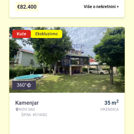
€
82.400
Više o nekretnini >
Kuće
Ekskluzivno
360°
2
Kamenjar
35
m
NOVI SAD
VIKENDICA
ŠIFRA: #574082