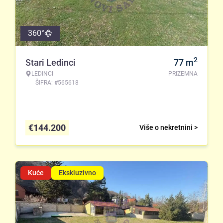
360°
2
Stari Ledinci
77
m
LEDINCI
PRIZEMNA
ŠIFRA: #565618
€
144.200
Više o nekretnini >
Kuće
Ekskluzivno