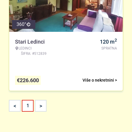
360°
2
Stari Ledinci
120
m
LEDINCI
SPRATNA
ŠIFRA: #512839
€
226.600
Više o nekretnini >
<
>
1