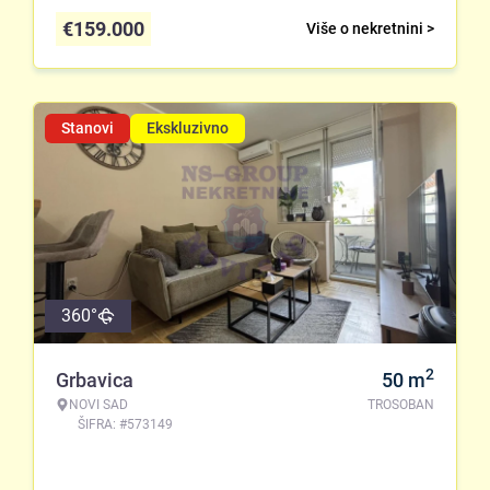
€
159.000
Više o nekretnini >
Stanovi
Ekskluzivno
360°
2
Grbavica
50
m
NOVI SAD
TROSOBAN
ŠIFRA: #573149