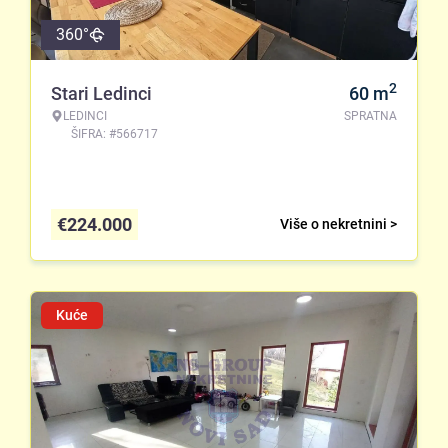
360°
2
Stari Ledinci
60
m
LEDINCI
SPRATNA
ŠIFRA: #566717
€
224.000
Više o nekretnini >
Kuće