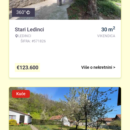
360°
2
Stari Ledinci
30
m
LEDINCI
VIKENDICA
ŠIFRA: #571826
€
123.600
Više o nekretnini >
Kuće