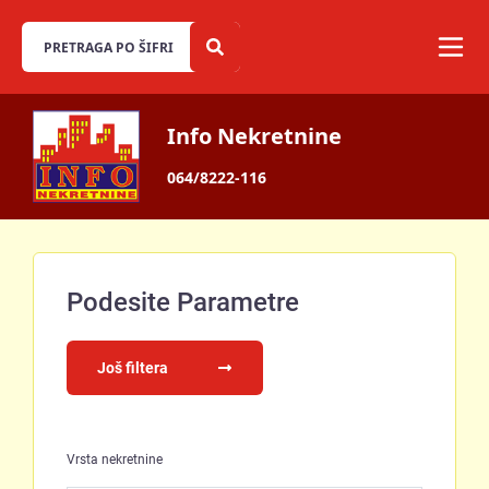
Info Nekretnine
064/8222-116
Podesite Parametre
Još filtera
Vrsta nekretnine