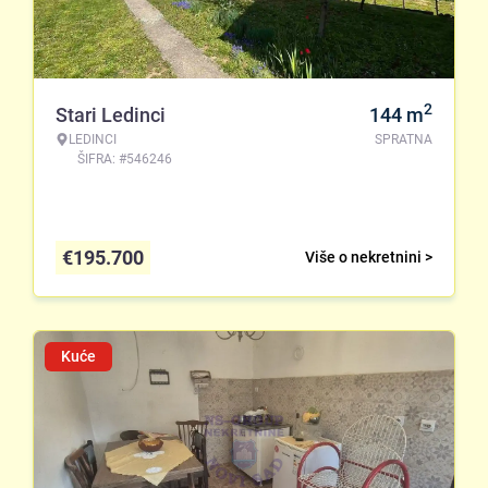
2
Stari Ledinci
144
m
LEDINCI
SPRATNA
ŠIFRA: #546246
€
195.700
Više o nekretnini >
Kuće