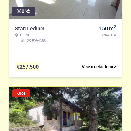
360°
2
Stari Ledinci
150
m
LEDINCI
SPRATNA
ŠIFRA: #564580
€
257.500
Više o nekretnini >
Kuće