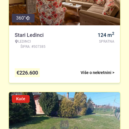
360°
2
Stari Ledinci
124
m
LEDINCI
SPRATNA
ŠIFRA: #507385
€
226.600
Više o nekretnini >
Kuće