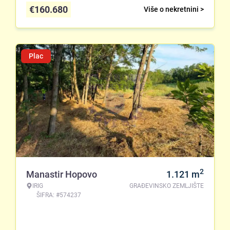
€
160.680
Više o nekretnini >
Plac
2
Manastir Hopovo
1.121
m
IRIG
GRAĐEVINSKO ZEMLJIŠTE
ŠIFRA: #574237