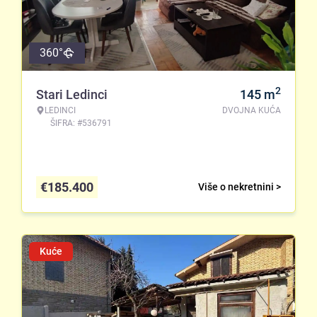
360°
2
Stari Ledinci
145
m
LEDINCI
DVOJNA KUĆA
ŠIFRA: #536791
€
185.400
Više o nekretnini >
Kuće