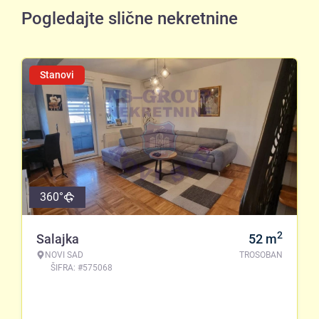
Pogledajte slične nekretnine
Stanovi
360°
2
Salajka
52
m
NOVI SAD
TROSOBAN
ŠIFRA: #575068