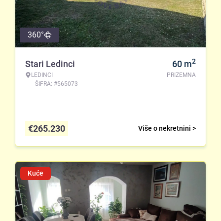
360°
2
Stari Ledinci
60
m
LEDINCI
PRIZEMNA
ŠIFRA: #565073
€
265.230
Više o nekretnini >
Kuće