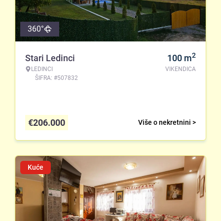
360°
2
Stari Ledinci
100
m
LEDINCI
VIKENDICA
ŠIFRA: #507832
€
206.000
Više o nekretnini >
Kuće