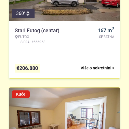
360°
2
Stari Futog (centar)
167
m
FUTOG
SPRATNA
ŠIFRA: #566953
€
206.880
Više o nekretnini >
Kuće