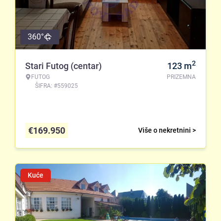
360°
2
Stari Futog (centar)
123
m
FUTOG
PRIZEMNA
ŠIFRA: #559025
€
169.950
Više o nekretnini >
Kuće