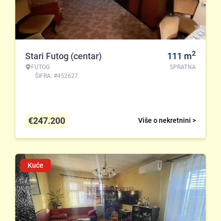
2
Stari Futog (centar)
111
m
FUTOG
SPRATNA
ŠIFRA: #452627
€
247.200
Više o nekretnini >
Kuće