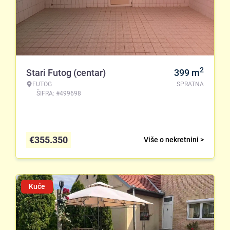
2
Stari Futog (centar)
399
m
FUTOG
SPRATNA
ŠIFRA: #499698
€
355.350
Više o nekretnini >
Kuće