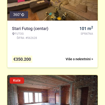
360°
2
Stari Futog (centar)
101
m
FUTOG
SPRATNA
ŠIFRA: #562628
€
350.200
Više o nekretnini >
Kuće