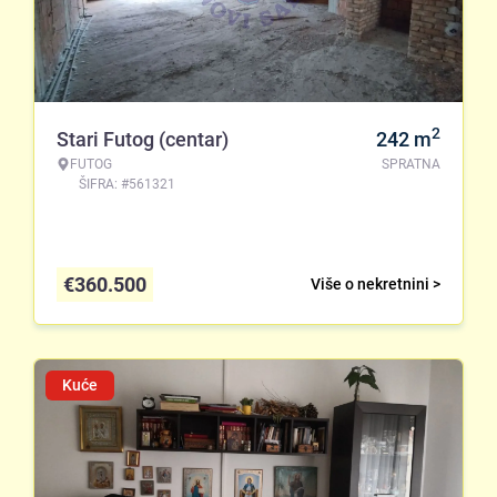
2
Stari Futog (centar)
242
m
FUTOG
SPRATNA
ŠIFRA: #561321
€
360.500
Više o nekretnini >
Kuće