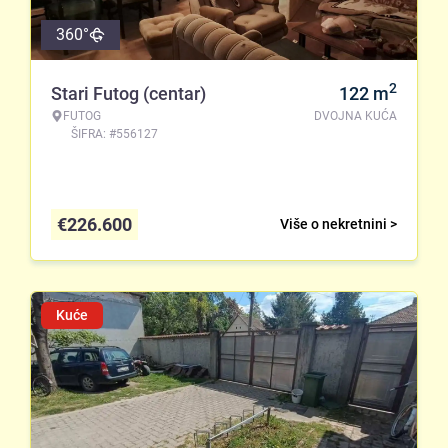
360°
2
Stari Futog (centar)
122
m
FUTOG
DVOJNA KUĆA
ŠIFRA: #556127
€
226.600
Više o nekretnini >
Kuće