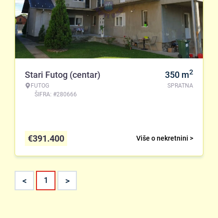
2
Stari Futog (centar)
350
m
FUTOG
SPRATNA
ŠIFRA: #280666
€
391.400
Više o nekretnini >
<
>
1