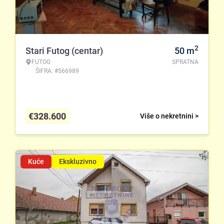
2
Stari Futog (centar)
50
m
FUTOG
SPRATNA
ŠIFRA: #566989
€
328.600
Više o nekretnini >
Kuće
Ekskluzivno