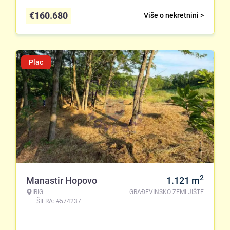
€
160.680
Više o nekretnini >
Plac
2
Manastir Hopovo
1.121
m
IRIG
GRAĐEVINSKO ZEMLJIŠTE
ŠIFRA: #574237