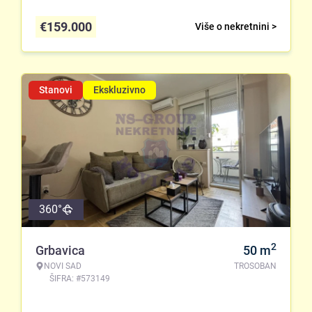
€
159.000
Više o nekretnini >
Stanovi
Ekskluzivno
360°
2
Grbavica
50
m
NOVI SAD
TROSOBAN
ŠIFRA: #573149