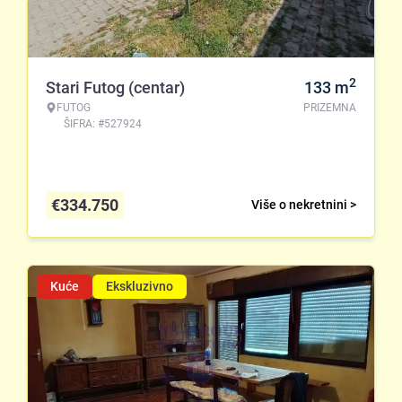
2
Stari Futog (centar)
133
m
FUTOG
PRIZEMNA
ŠIFRA: #527924
€
334.750
Više o nekretnini >
Kuće
Ekskluzivno