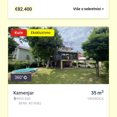
€
82.400
Više o nekretnini >
Kuće
Ekskluzivno
360°
2
Kamenjar
35
m
NOVI SAD
VIKENDICA
ŠIFRA: #574082