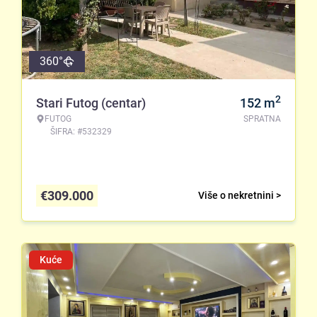
360°
2
Stari Futog (centar)
152
m
FUTOG
SPRATNA
ŠIFRA: #532329
€
309.000
Više o nekretnini >
Kuće