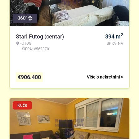
360°
2
Stari Futog (centar)
394
m
FUTOG
SPRATNA
ŠIFRA: #562870
€
906.400
Više o nekretnini >
Kuće