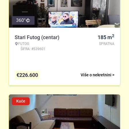
360°
2
Stari Futog (centar)
185
m
FUTOG
SPRATNA
ŠIFRA: #539601
€
226.600
Više o nekretnini >
Kuće