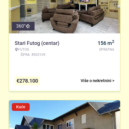
360°
2
Stari Futog (centar)
156
m
FUTOG
SPRATNA
ŠIFRA: #505109
€
278.100
Više o nekretnini >
Kuće