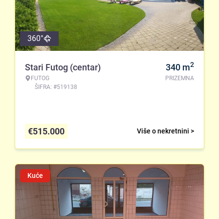
360°
2
Stari Futog (centar)
340
m
FUTOG
PRIZEMNA
ŠIFRA: #519138
€
515.000
Više o nekretnini >
Kuće