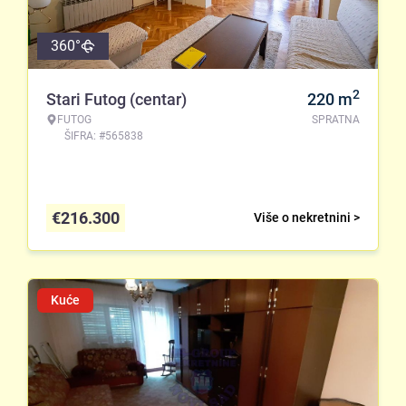
360°
2
Stari Futog (centar)
220
m
FUTOG
SPRATNA
ŠIFRA: #565838
€
216.300
Više o nekretnini >
Kuće