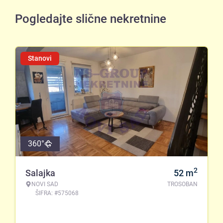
Pogledajte slične nekretnine
Stanovi
360°
2
Salajka
52
m
NOVI SAD
TROSOBAN
ŠIFRA: #575068