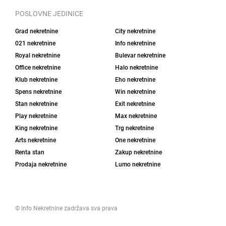
POSLOVNE JEDINICE
Grad nekretnine
City nekretnine
021 nekretnine
Info nekretnine
Royal nekretnine
Bulevar nekretnine
Office nekretnine
Halo nekretnine
Klub nekretnine
Eho nekretnine
Spens nekretnine
Win nekretnine
Stan nekretnine
Exit nekretnine
Play nekretnine
Max nekretnine
King nekretnine
Trg nekretnine
Arts nekretnine
One nekretnine
Renta stan
Zakup nekretnine
Prodaja nekretnine
Lumo nekretnine
©
Info Nekretnine
zadržava sva prava