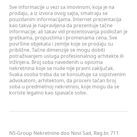
Sve informacije u vezi sa imovinom, koja je na
prodaju, a iz izvora ovog sajta, smatraju se
pouzdanim informacijama. Internet prezentacija
kao takva je napravljena da prezentuje tačne
informacije, ali takav vid prezentovanja podložan je
greškama, propustima i promenama cena. Sve
površine objekata i zemlje koje se prodaju su
približne. Tačne dimenzije se mogu dobiti
potraživanjem usluga profesionalnog arhitekte ili
inžinjera. Broj soba navedenih u opisima
nekretnina koje se nude nije pravni zaključak.
Svaka osoba treba da se konsultuje sa sopstvenim
advokatom, arhitektom, da proceni tačan broj
soba u predmetnoj nekretnini, koje mogu da se
koriste legalno kao spavaće sobe.
NS-Group Nekretnine doo Novi Sad, Reg.br. 711