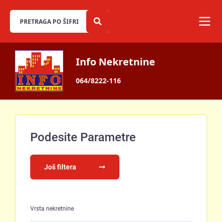
Info Nekretnine
064/8222-116
Podesite Parametre
Još filtera
Vrsta nekretnine