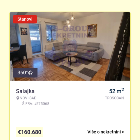
Stanovi
360°
2
Salajka
52
m
NOVI SAD
TROSOBAN
ŠIFRA: #575068
€
160.680
Više o nekretnini >