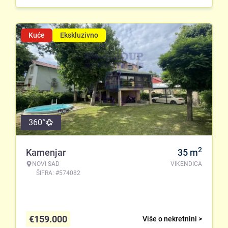
Kuće
Ekskluzivno
360°
2
Kamenjar
35
m
NOVI SAD
VIKENDICA
ŠIFRA: #574082
€
159.000
Više o nekretnini >