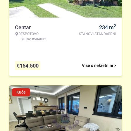
2
Centar
234
m
DESPOTOVO
STANOVI STANDARDNI
ŠIFRA: #504032
€
154.500
Više o nekretnini >
Kuće