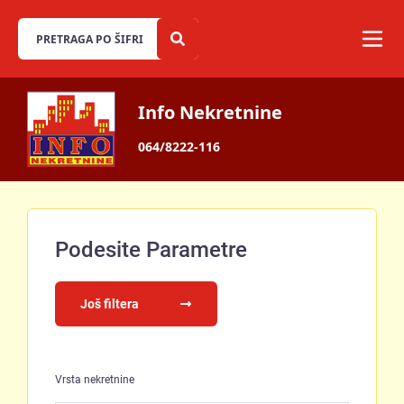
Info Nekretnine
064/8222-116
Podesite Parametre
Još filtera
Vrsta nekretnine