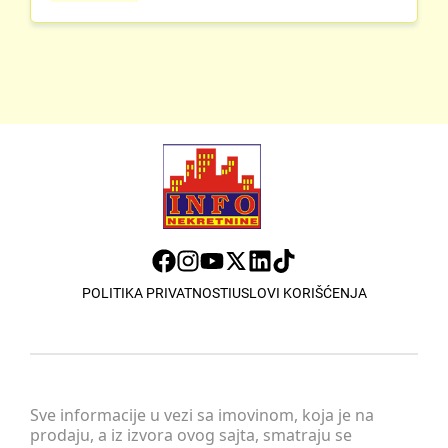
POLITIKA PRIVATNOSTI
USLOVI KORIŠĆENJA
Sve informacije u vezi sa imovinom, koja je na
prodaju, a iz izvora ovog sajta, smatraju se