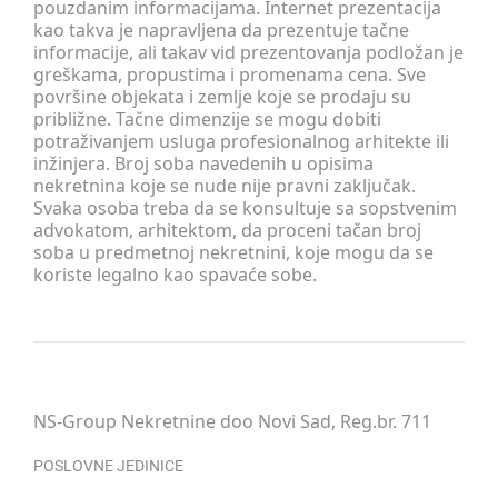
pouzdanim informacijama. Internet prezentacija
kao takva je napravljena da prezentuje tačne
informacije, ali takav vid prezentovanja podložan je
greškama, propustima i promenama cena. Sve
površine objekata i zemlje koje se prodaju su
približne. Tačne dimenzije se mogu dobiti
potraživanjem usluga profesionalnog arhitekte ili
inžinjera. Broj soba navedenih u opisima
nekretnina koje se nude nije pravni zaključak.
Svaka osoba treba da se konsultuje sa sopstvenim
advokatom, arhitektom, da proceni tačan broj
soba u predmetnoj nekretnini, koje mogu da se
koriste legalno kao spavaće sobe.
NS-Group Nekretnine doo Novi Sad, Reg.br. 711
POSLOVNE JEDINICE