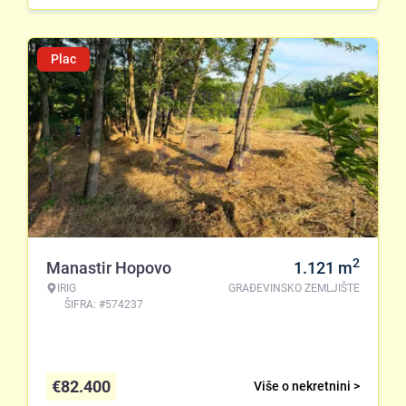
Plac
2
Manastir Hopovo
1.121
m
IRIG
GRAĐEVINSKO ZEMLJIŠTE
ŠIFRA: #574237
€
82.400
Više o nekretnini >