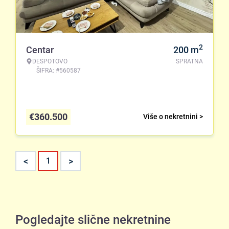
2
Centar
200
m
DESPOTOVO
SPRATNA
ŠIFRA: #560587
€
360.500
Više o nekretnini >
<
>
1
Pogledajte slične nekretnine