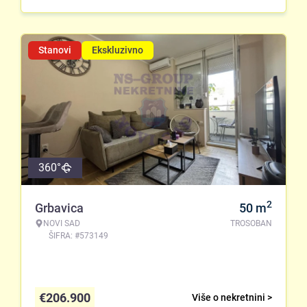
Stanovi
Ekskluzivno
360°
2
Grbavica
50
m
NOVI SAD
TROSOBAN
ŠIFRA: #573149
€
206.900
Više o nekretnini >