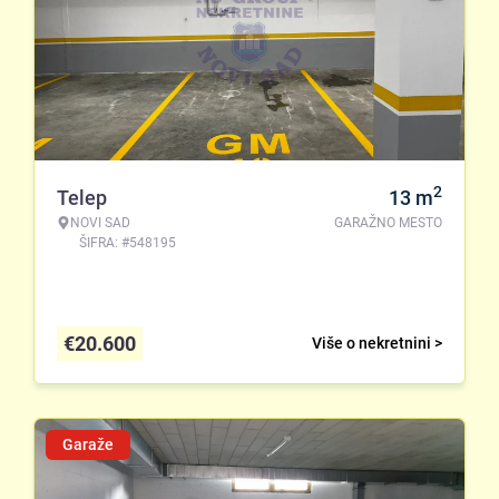
2
Telep
13
m
NOVI SAD
GARAŽNO MESTO
ŠIFRA: #548195
€
20.600
Više o nekretnini >
Garaže