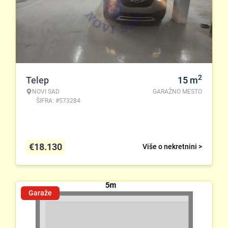
2
Telep
15
m
NOVI SAD
GARAŽNO MESTO
ŠIFRA: #573284
€
18.130
Više o nekretnini >
Garaže