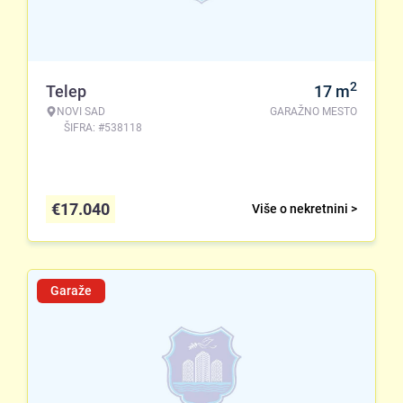
2
Telep
17
m
NOVI SAD
GARAŽNO MESTO
ŠIFRA: #538118
€
17.040
Više o nekretnini >
Garaže