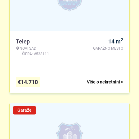
2
Telep
14
m
NOVI SAD
GARAŽNO MESTO
ŠIFRA: #538111
€
14.710
Više o nekretnini >
Garaže