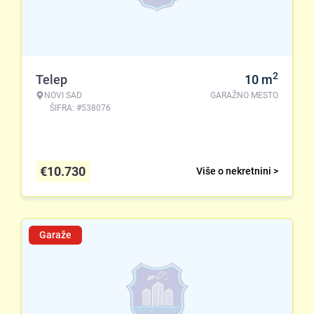
2
Telep
10
m
NOVI SAD
GARAŽNO MESTO
ŠIFRA: #538076
€
10.730
Više o nekretnini >
Garaže