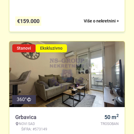
€
159.000
Više o nekretnini >
Stanovi
Ekskluzivno
360°
2
Grbavica
50
m
NOVI SAD
TROSOBAN
ŠIFRA: #573149