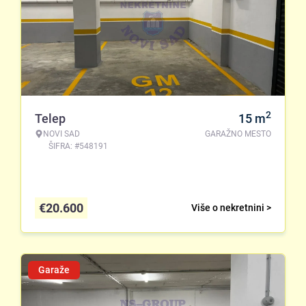
2
Telep
15
m
NOVI SAD
GARAŽNO MESTO
ŠIFRA: #548191
€
20.600
Više o nekretnini >
Garaže