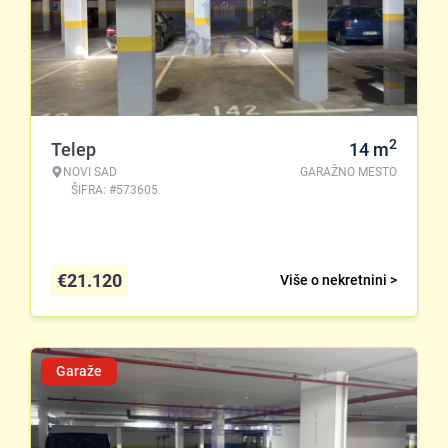
2
Telep
14
m
NOVI SAD
GARAŽNO MESTO
ŠIFRA: #573605
€
21.120
Više o nekretnini >
Garaže