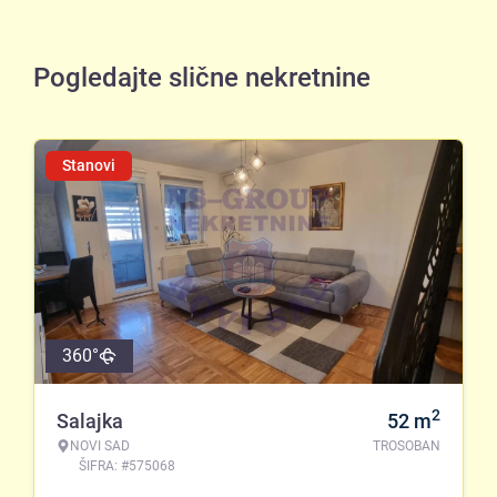
Pogledajte slične nekretnine
Stanovi
360°
2
Salajka
52
m
NOVI SAD
TROSOBAN
ŠIFRA: #575068