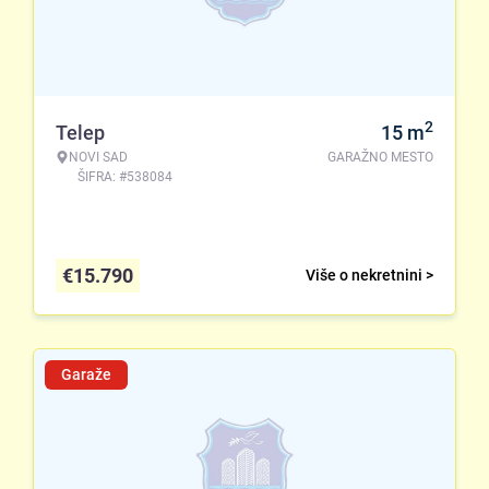
2
Telep
15
m
NOVI SAD
GARAŽNO MESTO
ŠIFRA: #538084
€
15.790
Više o nekretnini >
Garaže