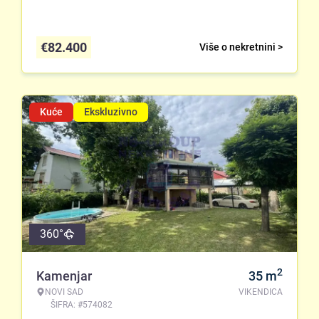
€
82.400
Više o nekretnini >
Kuće
Ekskluzivno
360°
2
Kamenjar
35
m
NOVI SAD
VIKENDICA
ŠIFRA: #574082