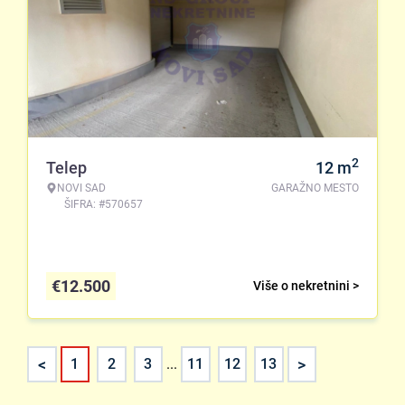
2
Telep
12
m
NOVI SAD
GARAŽNO MESTO
ŠIFRA: #570657
€
12.500
Više o nekretnini >
<
>
1
2
3
...
11
12
13