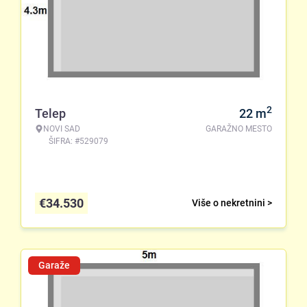
2
Telep
22
m
NOVI SAD
GARAŽNO MESTO
ŠIFRA: #529079
€
34.530
Više o nekretnini >
Garaže