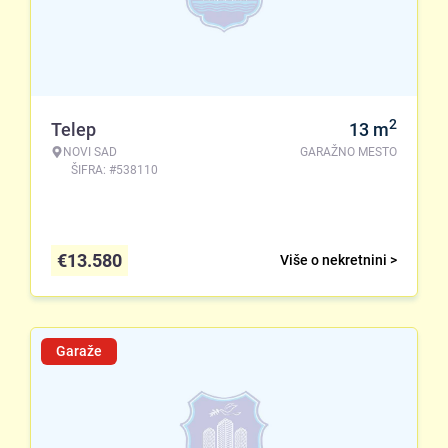
2
Telep
13
m
NOVI SAD
GARAŽNO MESTO
ŠIFRA: #538110
€
13.580
Više o nekretnini >
Garaže