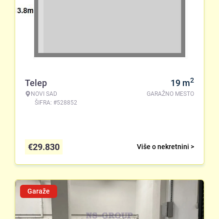
2
Telep
19
m
NOVI SAD
GARAŽNO MESTO
ŠIFRA: #528852
€
29.830
Više o nekretnini >
Garaže