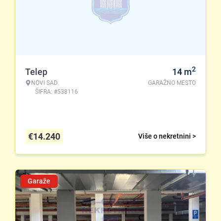
2
Telep
14
m
NOVI SAD
GARAŽNO MESTO
ŠIFRA: #538116
€
14.240
Više o nekretnini >
Garaže