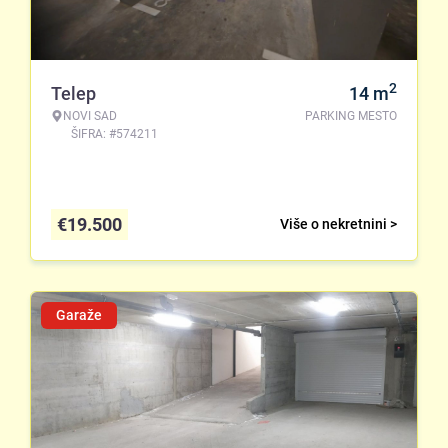
2
Telep
14
m
NOVI SAD
PARKING MESTO
ŠIFRA: #574211
€
19.500
Više o nekretnini >
Garaže