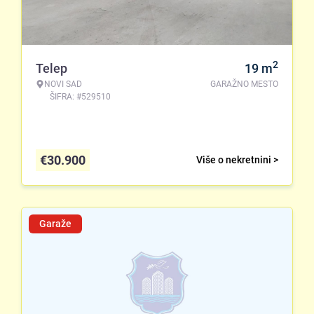
2
Telep
19
m
NOVI SAD
GARAŽNO MESTO
ŠIFRA: #529510
€
30.900
Više o nekretnini >
Garaže