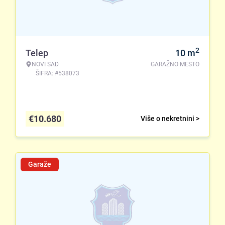
2
Telep
10
m
NOVI SAD
GARAŽNO MESTO
ŠIFRA: #538073
€
10.680
Više o nekretnini >
Garaže