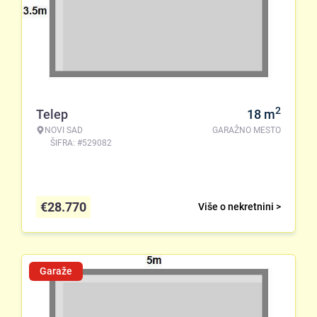
2
Telep
18
m
NOVI SAD
GARAŽNO MESTO
ŠIFRA: #529082
€
28.770
Više o nekretnini >
Garaže