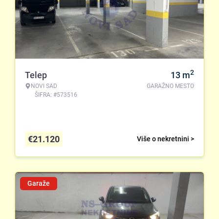
2
Telep
13
m
NOVI SAD
GARAŽNO MESTO
ŠIFRA: #573516
€
21.120
Više o nekretnini >
Garaže