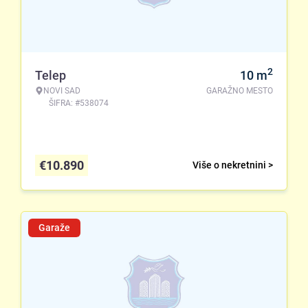
2
Telep
10
m
NOVI SAD
GARAŽNO MESTO
ŠIFRA: #538074
€
10.890
Više o nekretnini >
Garaže