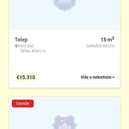
2
Telep
15
m
NOVI SAD
GARAŽNO MESTO
ŠIFRA: #538114
€
15.310
Više o nekretnini >
Garaže