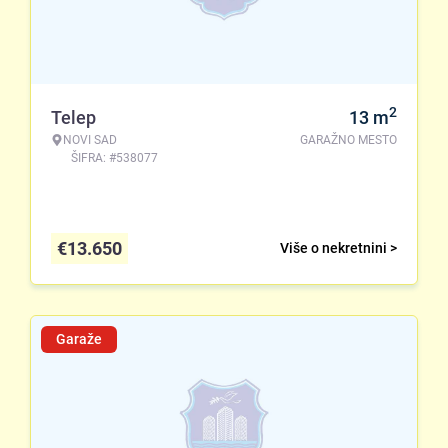
2
Telep
13
m
NOVI SAD
GARAŽNO MESTO
ŠIFRA: #538077
€
13.650
Više o nekretnini >
Garaže