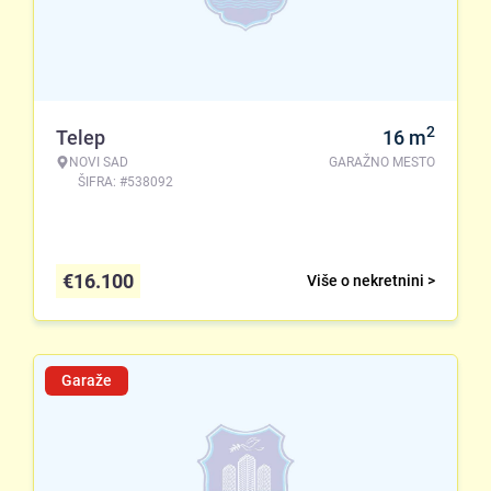
2
Telep
16
m
NOVI SAD
GARAŽNO MESTO
ŠIFRA: #538092
€
16.100
Više o nekretnini >
Garaže