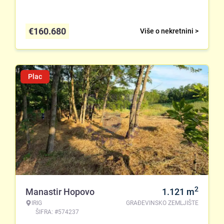
€
160.680
Više o nekretnini >
Plac
2
Manastir Hopovo
1.121
m
IRIG
GRAĐEVINSKO ZEMLJIŠTE
ŠIFRA: #574237