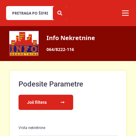
Info Nekretnine
064/8222-116
Podesite Parametre
Još filtera
Vrsta nekretnine