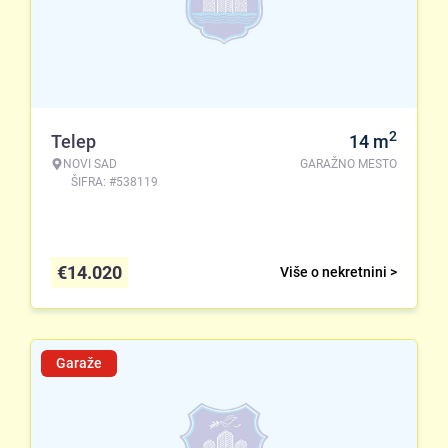
2
Telep
14
m
NOVI SAD
GARAŽNO MESTO
ŠIFRA: #538119
€
14.020
Više o nekretnini >
Garaže