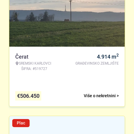
2
Čerat
4.914
m
SREMSKI KARLOVCI
GRAĐEVINSKO ZEMLJIŠTE
ŠIFRA: #519727
€
506.450
Više o nekretnini >
Plac