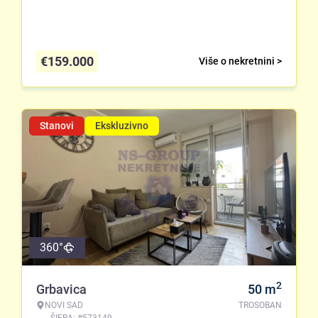
€
159.000
Više o nekretnini >
Stanovi
Ekskluzivno
360°
2
Grbavica
50
m
NOVI SAD
TROSOBAN