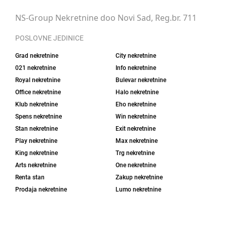
NS-Group Nekretnine doo Novi Sad, Reg.br. 711
POSLOVNE JEDINICE
Grad nekretnine
City nekretnine
021 nekretnine
Info nekretnine
Royal nekretnine
Bulevar nekretnine
Office nekretnine
Halo nekretnine
Klub nekretnine
Eho nekretnine
Spens nekretnine
Win nekretnine
Stan nekretnine
Exit nekretnine
Play nekretnine
Max nekretnine
King nekretnine
Trg nekretnine
Arts nekretnine
One nekretnine
Renta stan
Zakup nekretnine
Prodaja nekretnine
Lumo nekretnine