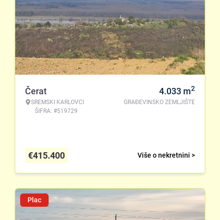
2
Čerat
4.033
m
SREMSKI KARLOVCI
GRAĐEVINSKO ZEMLJIŠTE
ŠIFRA: #519729
€
415.400
Više o nekretnini >
Plac