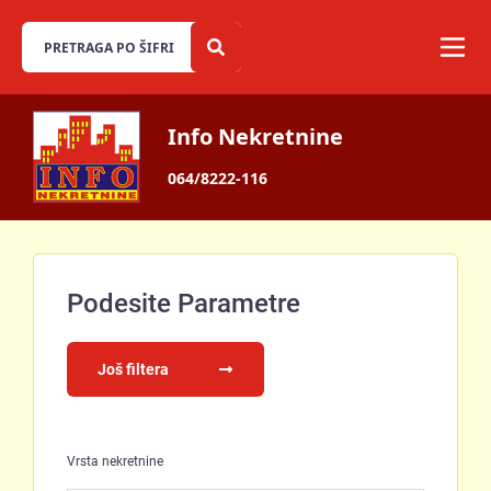
Info Nekretnine
064/8222-116
Podesite Parametre
Još filtera
Vrsta nekretnine