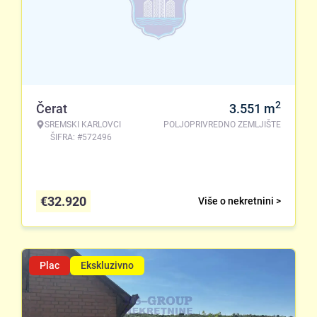
2
Čerat
3.551
m
SREMSKI KARLOVCI
POLJOPRIVREDNO ZEMLJIŠTE
ŠIFRA: #572496
€
32.920
Više o nekretnini >
Plac
Ekskluzivno