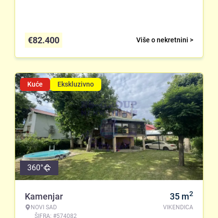
€
82.400
Više o nekretnini >
Kuće
Ekskluzivno
360°
2
Kamenjar
35
m
NOVI SAD
VIKENDICA
ŠIFRA: #574082