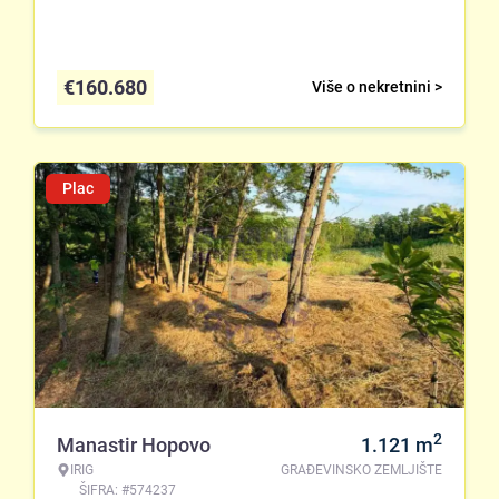
€
160.680
Više o nekretnini >
Plac
2
Manastir Hopovo
1.121
m
IRIG
GRAĐEVINSKO ZEMLJIŠTE
ŠIFRA: #574237