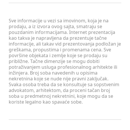
Sve informacije u vezi sa imovinom, koja je na
prodaju, a iz izvora ovog sajta, smatraju se
pouzdanim informacijama. Internet prezentacija
kao takva je napravljena da prezentuje tačne
informacije, ali takav vid prezentovanja podložan je
greškama, propustima i promenama cena. Sve
površine objekata i zemlje koje se prodaju su
približne. Tačne dimenzije se mogu dobiti
potraživanjem usluga profesionalnog arhitekte ili
inžinjera. Broj soba navedenih u opisima
nekretnina koje se nude nije pravni zaključak.
Svaka osoba treba da se konsultuje sa sopstvenim
advokatom, arhitektom, da proceni tačan broj
soba u predmetnoj nekretnini, koje mogu da se
koriste legalno kao spavaće sobe.