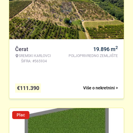
2
Čerat
19.896
m
SREMSKI KARLOVCI
POLJOPRIVREDNO ZEMLJIŠTE
ŠIFRA: #565934
€
111.390
Više o nekretnini >
Plac