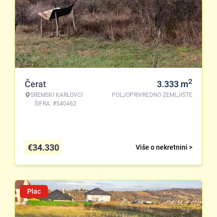
2
Čerat
3.333
m
SREMSKI KARLOVCI
POLJOPRIVREDNO ZEMLJIŠTE
ŠIFRA: #540462
€
34.330
Više o nekretnini >
Plac