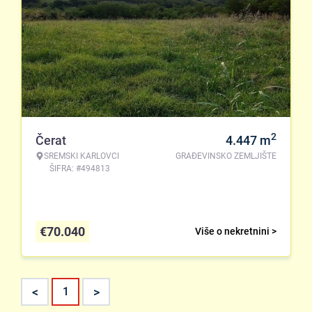
2
Čerat
4.447
m
SREMSKI KARLOVCI
GRAĐEVINSKO ZEMLJIŠTE
ŠIFRA: #494813
€
70.040
Više o nekretnini >
<
>
1