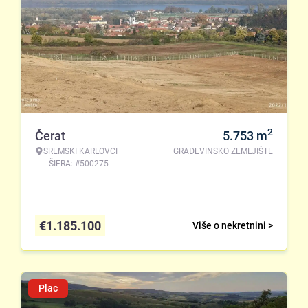
2
Čerat
5.753
m
SREMSKI KARLOVCI
GRAĐEVINSKO ZEMLJIŠTE
ŠIFRA: #500275
€
1.185.100
Više o nekretnini >
Plac