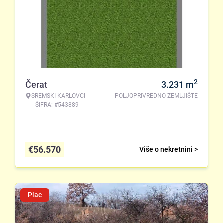
2
Čerat
3.231
m
SREMSKI KARLOVCI
POLJOPRIVREDNO ZEMLJIŠTE
ŠIFRA: #543889
€
56.570
Više o nekretnini >
Plac