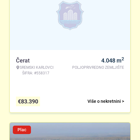
2
Čerat
4.048
m
SREMSKI KARLOVCI
POLJOPRIVREDNO ZEMLJIŠTE
ŠIFRA: #558317
€
83.390
Više o nekretnini >
Plac