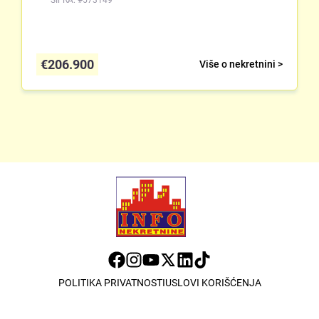
ŠIFRA: #573149
€
206.900
Više o nekretnini >
POLITIKA PRIVATNOSTI
USLOVI KORIŠĆENJA