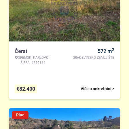
2
Čerat
572
m
SREMSKI KARLOVCI
GRAĐEVINSKO ZEMLJIŠTE
ŠIFRA: #559182
€
82.400
Više o nekretnini >
Plac