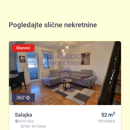
Pogledajte slične nekretnine
Stanovi
360°
2
Salajka
52
m
NOVI SAD
TROSOBAN
ŠIFRA: #575068