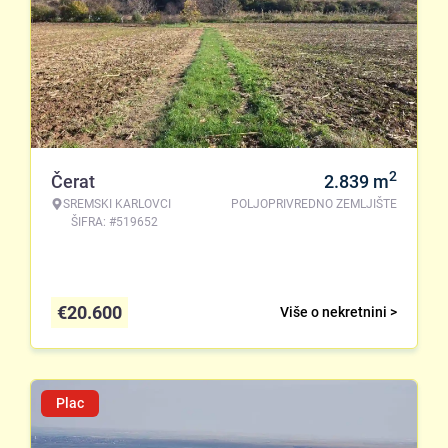
2
Čerat
2.839
m
SREMSKI KARLOVCI
POLJOPRIVREDNO ZEMLJIŠTE
ŠIFRA: #519652
€
20.600
Više o nekretnini >
Plac