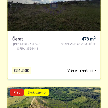
2
Čerat
478
m
SREMSKI KARLOVCI
GRAĐEVINSKO ZEMLJIŠTE
ŠIFRA: #566443
€
51.500
Više o nekretnini >
Plac
Ekskluzivno