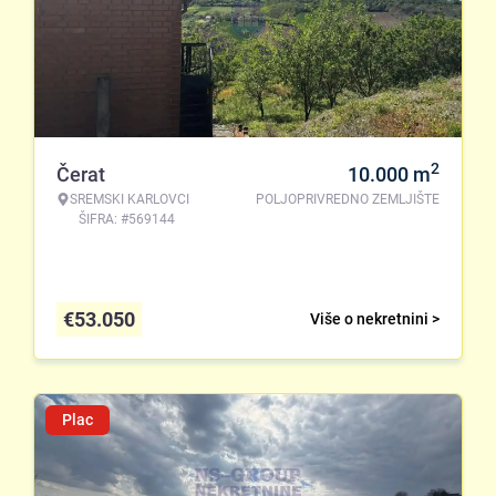
2
Čerat
10.000
m
SREMSKI KARLOVCI
POLJOPRIVREDNO ZEMLJIŠTE
ŠIFRA: #569144
€
53.050
Više o nekretnini >
Plac