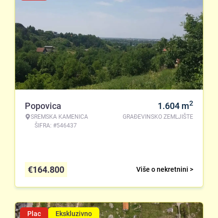
2
Popovica
1.604
m
SREMSKA KAMENICA
GRAĐEVINSKO ZEMLJIŠTE
ŠIFRA: #546437
€
164.800
Više o nekretnini >
Plac
Ekskluzivno