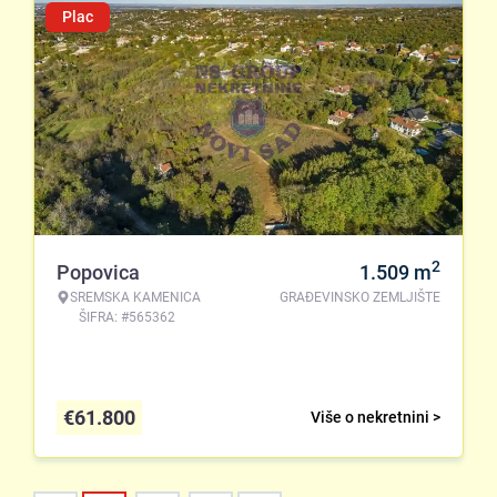
Plac
2
Popovica
1.509
m
SREMSKA KAMENICA
GRAĐEVINSKO ZEMLJIŠTE
ŠIFRA: #565362
€
61.800
Više o nekretnini >