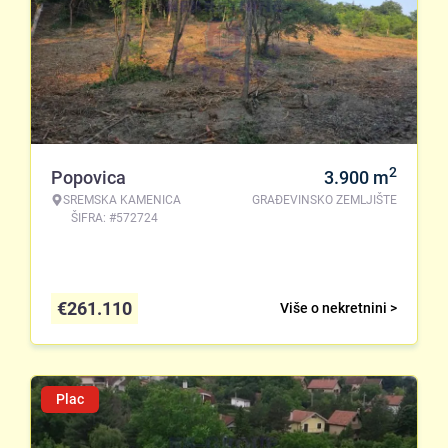
2
Popovica
3.900
m
SREMSKA KAMENICA
GRAĐEVINSKO ZEMLJIŠTE
ŠIFRA: #572724
€
261.110
Više o nekretnini >
Plac