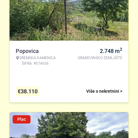
2
Popovica
2.748
m
SREMSKA KAMENICA
GRAĐEVINSKO ZEMLJIŠTE
ŠIFRA: #574656
€
38.110
Više o nekretnini >
Plac