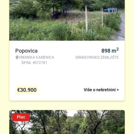
2
Popovica
898
m
SREMSKA KAMENICA
GRAĐEVINSKO ZEMLJIŠTE
ŠIFRA: #572781
€
30.900
Više o nekretnini >
Plac