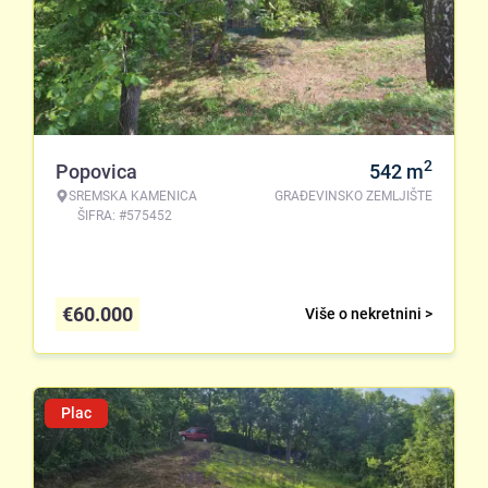
2
Popovica
542
m
SREMSKA KAMENICA
GRAĐEVINSKO ZEMLJIŠTE
ŠIFRA: #575452
€
60.000
Više o nekretnini >
Plac