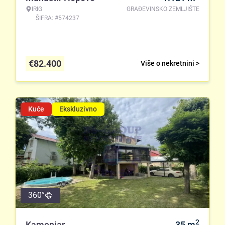
IRIG
GRAĐEVINSKO ZEMLJIŠTE
ŠIFRA: #574237
€
82.400
Više o nekretnini >
Kuće
Ekskluzivno
360°
2
Kamenjar
35
m