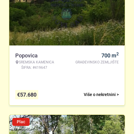
2
Popovica
700
m
SREMSKA KAMENICA
GRAĐEVINSKO ZEMLJIŠTE
ŠIFRA: #419647
€
57.680
Više o nekretnini >
Plac