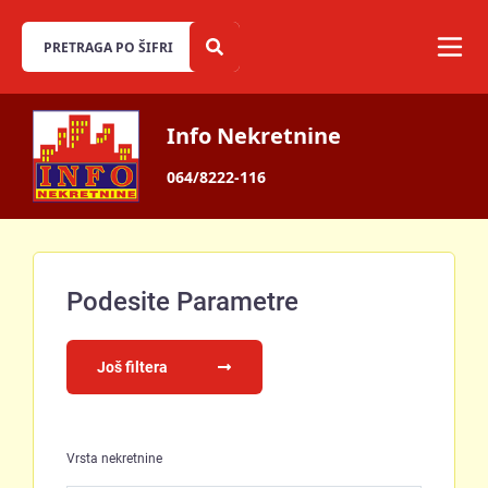
Info Nekretnine
064/8222-116
Podesite Parametre
Još filtera
Vrsta nekretnine