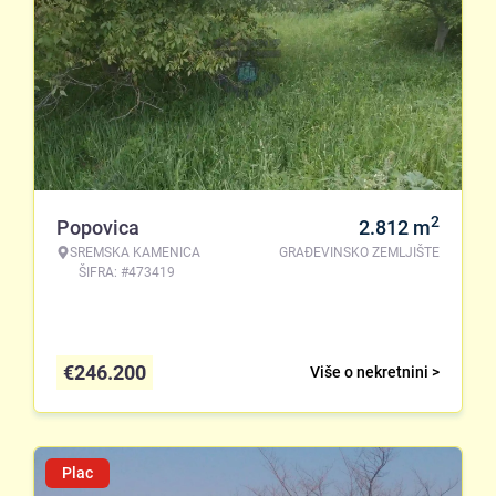
2
Popovica
2.812
m
SREMSKA KAMENICA
GRAĐEVINSKO ZEMLJIŠTE
ŠIFRA: #473419
€
246.200
Više o nekretnini >
Plac