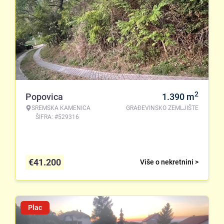
2
Popovica
1.390
m
SREMSKA KAMENICA
GRAĐEVINSKO ZEMLJIŠTE
ŠIFRA: #529316
€
41.200
Više o nekretnini >
Plac