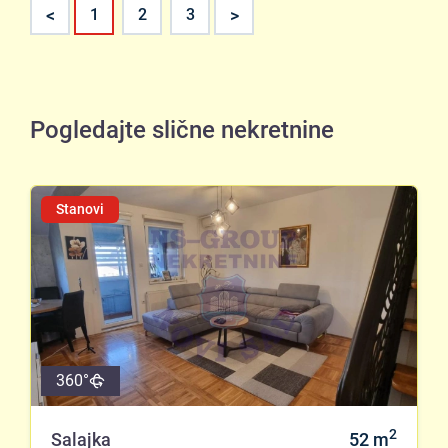
<
>
1
2
3
Pogledajte slične nekretnine
Stanovi
360°
2
Salajka
52
m