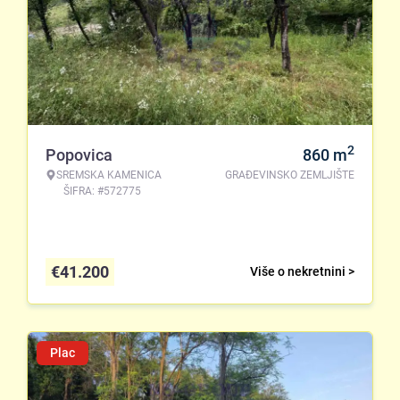
2
Popovica
860
m
SREMSKA KAMENICA
GRAĐEVINSKO ZEMLJIŠTE
ŠIFRA: #572775
€
41.200
Više o nekretnini >
Plac