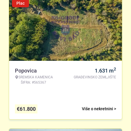
Plac
2
Popovica
1.631
m
SREMSKA KAMENICA
GRAĐEVINSKO ZEMLJIŠTE
ŠIFRA: #565367
€
61.800
Više o nekretnini >