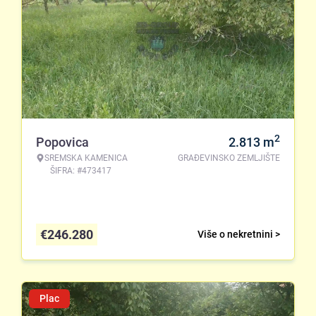
2
Popovica
2.813
m
SREMSKA KAMENICA
GRAĐEVINSKO ZEMLJIŠTE
ŠIFRA: #473417
€
246.280
Više o nekretnini >
Plac