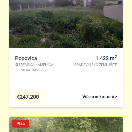
2
Popovica
1.422
m
SREMSKA KAMENICA
GRAĐEVINSKO ZEMLJIŠTE
ŠIFRA: #490837
€
247.200
Više o nekretnini >
Plac