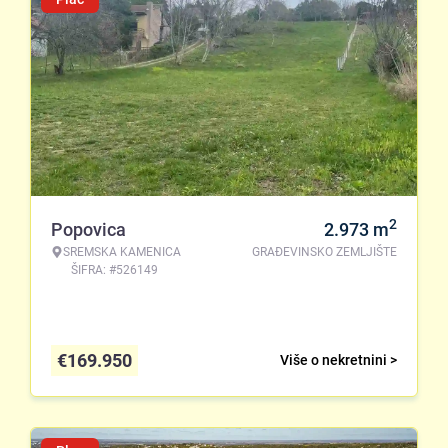
2
Popovica
2.973
m
SREMSKA KAMENICA
GRAĐEVINSKO ZEMLJIŠTE
ŠIFRA: #526149
€
169.950
Više o nekretnini >