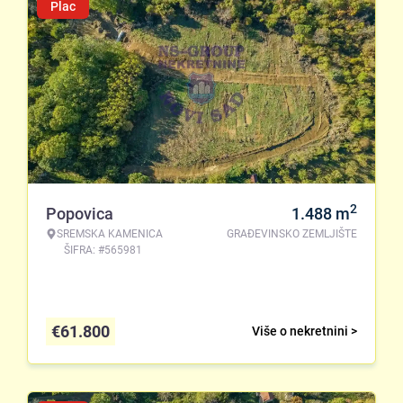
Plac
2
Popovica
1.488
m
SREMSKA KAMENICA
GRAĐEVINSKO ZEMLJIŠTE
ŠIFRA: #565981
€
61.800
Više o nekretnini >