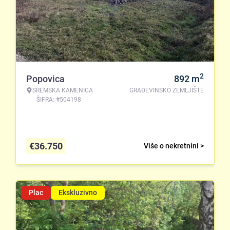
2
Popovica
892
m
SREMSKA KAMENICA
GRAĐEVINSKO ZEMLJIŠTE
ŠIFRA: #504198
€
36.750
Više o nekretnini >
Plac
Ekskluzivno