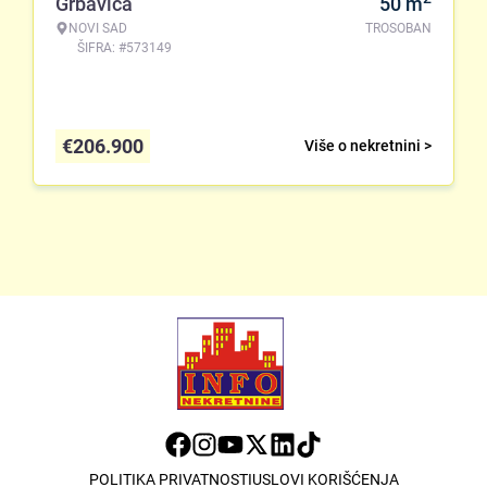
Grbavica
50
m
NOVI SAD
TROSOBAN
ŠIFRA: #573149
€
206.900
Više o nekretnini >
POLITIKA PRIVATNOSTI
USLOVI KORIŠĆENJA