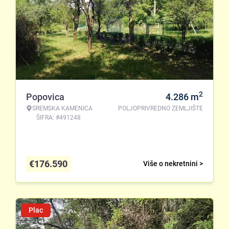
2
Popovica
4.286
m
SREMSKA KAMENICA
POLJOPRIVREDNO ZEMLJIŠTE
ŠIFRA: #491248
€
176.590
Više o nekretnini >
Plac