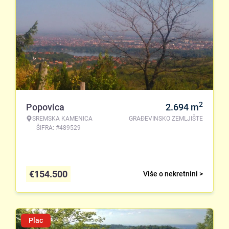
2
Popovica
2.694
m
SREMSKA KAMENICA
GRAĐEVINSKO ZEMLJIŠTE
ŠIFRA: #489529
€
154.500
Više o nekretnini >
Plac