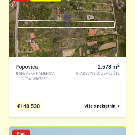
2
Popovica
2.578
m
SREMSKA KAMENICA
GRAĐEVINSKO ZEMLJIŠTE
ŠIFRA: #567852
€
148.530
Više o nekretnini >
Plac