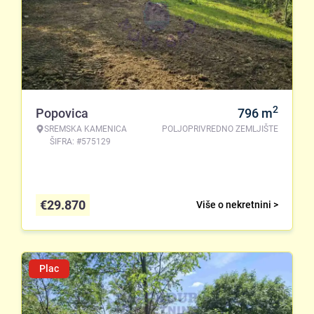
2
Popovica
796
m
SREMSKA KAMENICA
POLJOPRIVREDNO ZEMLJIŠTE
ŠIFRA: #575129
€
29.870
Više o nekretnini >
Plac