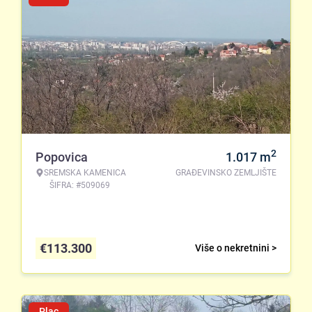
2
Popovica
1.017
m
SREMSKA KAMENICA
GRAĐEVINSKO ZEMLJIŠTE
ŠIFRA: #509069
€
113.300
Više o nekretnini >
Plac