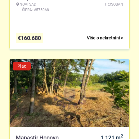
NOVI SAD
TROSOBAN
ŠIFRA: #575068
€
160.680
Više o nekretnini >
Plac
2
Manastir Hopovo
1.121
m