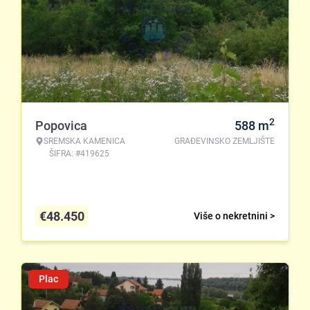
2
Popovica
588
m
SREMSKA KAMENICA
GRAĐEVINSKO ZEMLJIŠTE
ŠIFRA: #419625
€
48.450
Više o nekretnini >
Plac