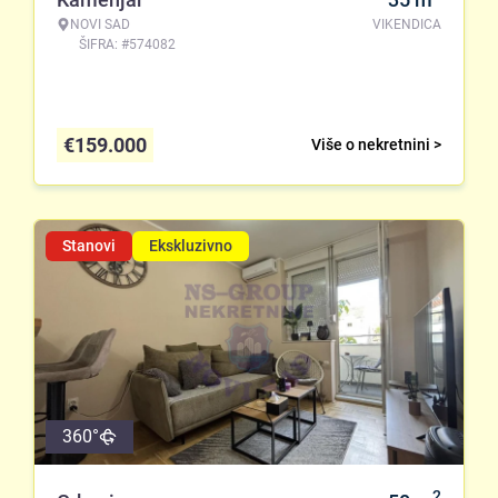
NOVI SAD
VIKENDICA
ŠIFRA: #574082
€
159.000
Više o nekretnini >
Stanovi
Ekskluzivno
360°
2