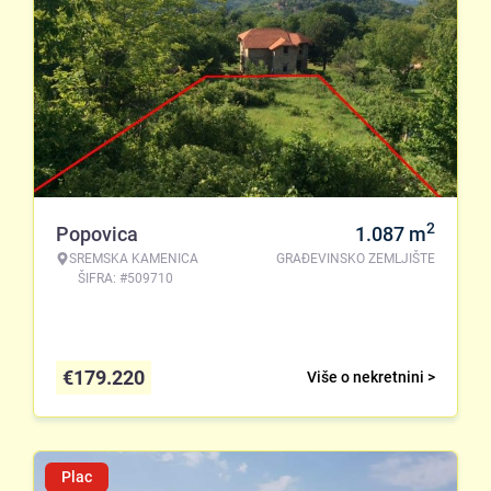
2
Popovica
1.087
m
SREMSKA KAMENICA
GRAĐEVINSKO ZEMLJIŠTE
ŠIFRA: #509710
€
179.220
Više o nekretnini >
Plac