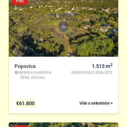
Plac
2
Popovica
1.513
m
SREMSKA KAMENICA
GRAĐEVINSKO ZEMLJIŠTE
ŠIFRA: #565365
€
61.800
Više o nekretnini >