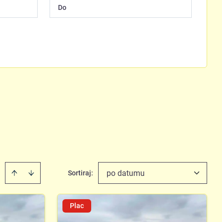
po datumu
Sortiraj
:
Plac