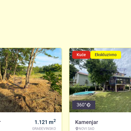
Kuće
Ekskluzivno
360°
2
r
1.121
m
Kamenjar
GRAĐEVINSKO
NOVI SAD