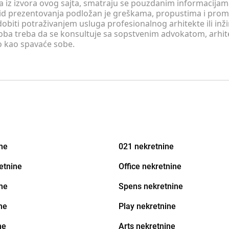
 a iz izvora ovog sajta, smatraju se pouzdanim informacijama
v vid prezentovanja podložan je greškama, propustima i pro
obiti potraživanjem usluga profesionalnog arhitekte ili inž
soba treba da se konsultuje sa sopstvenim advokatom, arhi
o kao spavaće sobe.
ine
021 nekretnine
etnine
Office nekretnine
ne
Spens nekretnine
ne
Play nekretnine
ne
Arts nekretnine