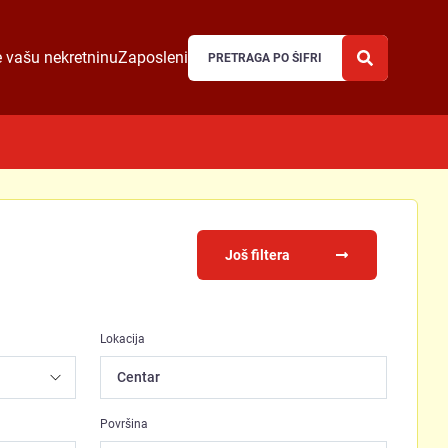
 vašu nekretninu
Zaposleni
Još filtera
Lokacija
Centar
Površina