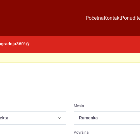
Početna
Kontakt
Ponudite
gradnja
360°
Mesto
Površina