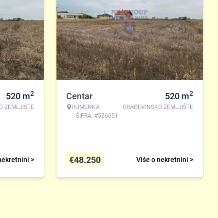
2
2
520
m
Centar
520
m
O ZEMLJIŠTE
RUMENKA
GRAĐEVINSKO ZEMLJIŠTE
ŠIFRA: #556051
€
48.250
nekretnini >
Više o nekretnini >