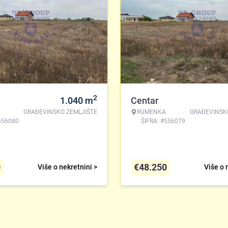
2
1.040
m
Centar
GRAĐEVINSKO ZEMLJIŠTE
RUMENKA
GRAĐEVINSK
556080
ŠIFRA: #556079
0
€
48.250
Više o nekretnini >
Više o 