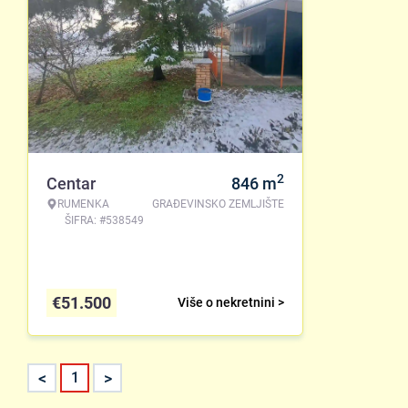
2
Centar
846
m
RUMENKA
GRAĐEVINSKO ZEMLJIŠTE
ŠIFRA: #538549
€
51.500
Više o nekretnini >
<
>
1