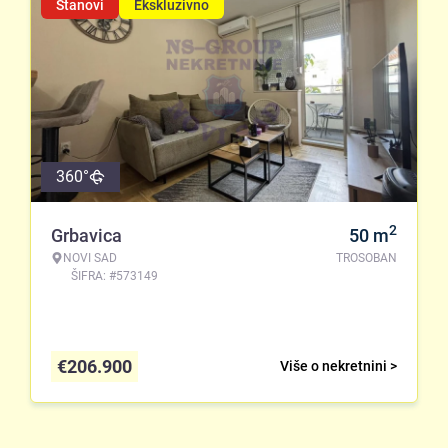
Stanovi
Ekskluzivno
360°
2
Grbavica
50
m
NOVI SAD
TROSOBAN
ŠIFRA: #573149
€
206.900
Više o nekretnini >