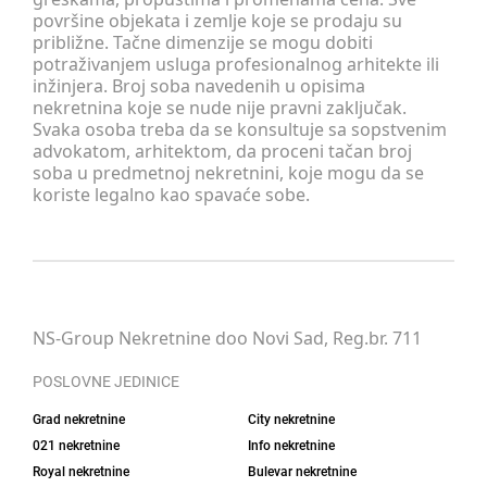
površine objekata i zemlje koje se prodaju su
približne. Tačne dimenzije se mogu dobiti
potraživanjem usluga profesionalnog arhitekte ili
inžinjera. Broj soba navedenih u opisima
nekretnina koje se nude nije pravni zaključak.
Svaka osoba treba da se konsultuje sa sopstvenim
advokatom, arhitektom, da proceni tačan broj
soba u predmetnoj nekretnini, koje mogu da se
koriste legalno kao spavaće sobe.
NS-Group Nekretnine doo Novi Sad, Reg.br. 711
POSLOVNE JEDINICE
Grad nekretnine
City nekretnine
021 nekretnine
Info nekretnine
Royal nekretnine
Bulevar nekretnine