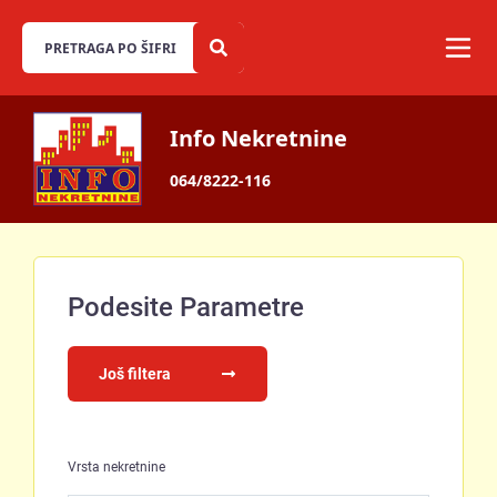
Info Nekretnine
064/8222-116
Podesite Parametre
Još filtera
Vrsta nekretnine