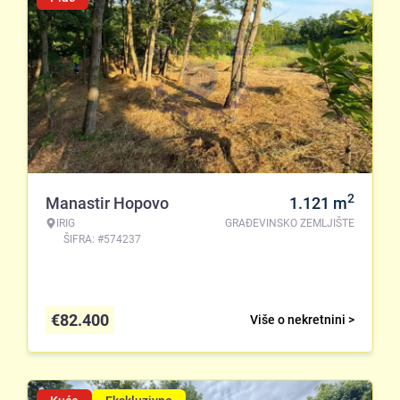
2
Manastir Hopovo
1.121
m
IRIG
GRAĐEVINSKO ZEMLJIŠTE
ŠIFRA: #574237
€
82.400
Više o nekretnini >