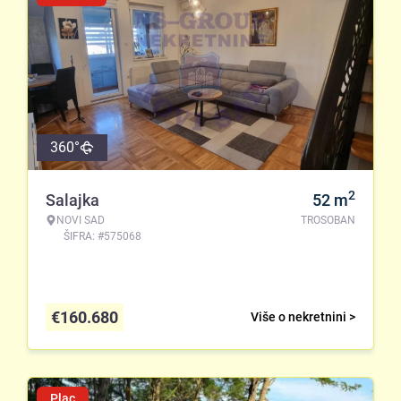
360°
2
Salajka
52
m
NOVI SAD
TROSOBAN
ŠIFRA: #575068
€
160.680
Više o nekretnini >
Plac