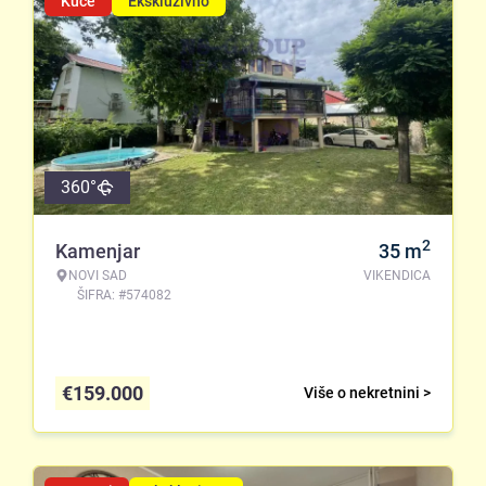
Kuće
Ekskluzivno
360°
2
Kamenjar
35
m
NOVI SAD
VIKENDICA
ŠIFRA: #574082
€
159.000
Više o nekretnini >