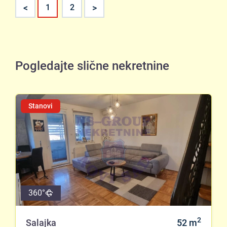
<
>
1
2
Pogledajte slične nekretnine
Stanovi
360°
2
Salajka
52
m