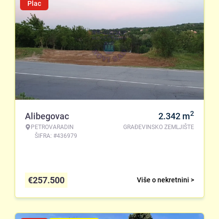
Plac
2
Alibegovac
2.342
m
PETROVARADIN
GRAĐEVINSKO ZEMLJIŠTE
ŠIFRA: #436979
€
257.500
Više o nekretnini >