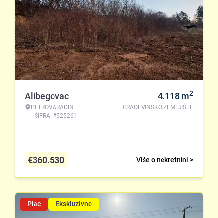
2
Alibegovac
4.118
m
PETROVARADIN
GRAĐEVINSKO ZEMLJIŠTE
ŠIFRA: #525261
€
360.530
Više o nekretnini >
Plac
Ekskluzivno