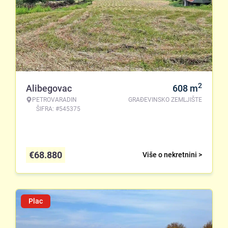
2
Alibegovac
608
m
PETROVARADIN
GRAĐEVINSKO ZEMLJIŠTE
ŠIFRA: #545375
€
68.880
Više o nekretnini >
Plac