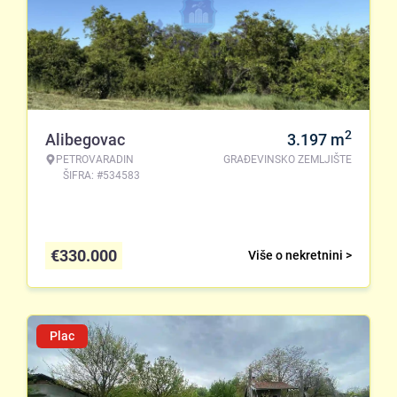
2
Alibegovac
3.197
m
PETROVARADIN
GRAĐEVINSKO ZEMLJIŠTE
ŠIFRA: #534583
€
330.000
Više o nekretnini >
Plac