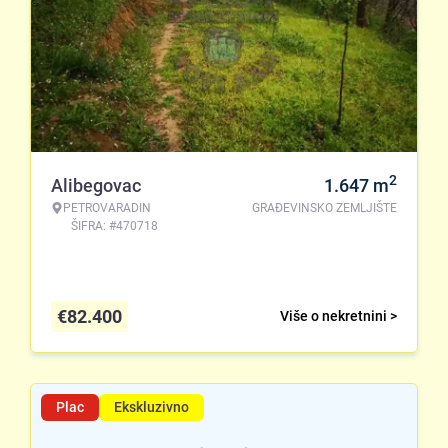
2
Alibegovac
1.647
m
PETROVARADIN
GRAĐEVINSKO ZEMLJIŠTE
ŠIFRA: #470718
€
82.400
Više o nekretnini >
Plac
Ekskluzivno