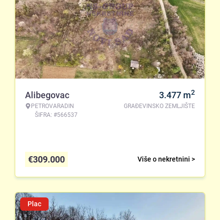
2
Alibegovac
3.477
m
PETROVARADIN
GRAĐEVINSKO ZEMLJIŠTE
ŠIFRA: #566537
€
309.000
Više o nekretnini >
Plac