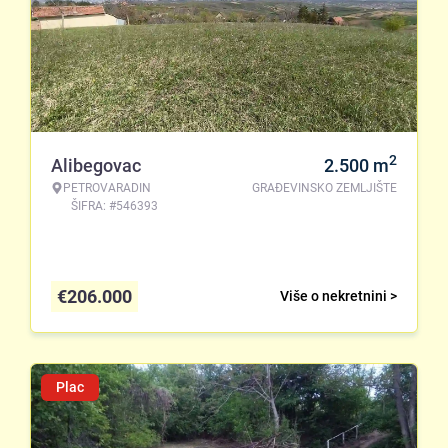
2
Alibegovac
2.500
m
PETROVARADIN
GRAĐEVINSKO ZEMLJIŠTE
ŠIFRA: #546393
€
206.000
Više o nekretnini >
Plac