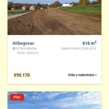
2
Alibegovac
616
m
PETROVARADIN
GRAĐEVINSKO ZEMLJIŠTE
ŠIFRA: #545374
€
95.170
Više o nekretnini >
Plac