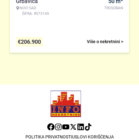
Grbavica
50
m
NOVI SAD
TROSOBAN
ŠIFRA: #573149
€
206.900
Više o nekretnini >
POLITIKA PRIVATNOSTI
USLOVI KORIŠĆENJA