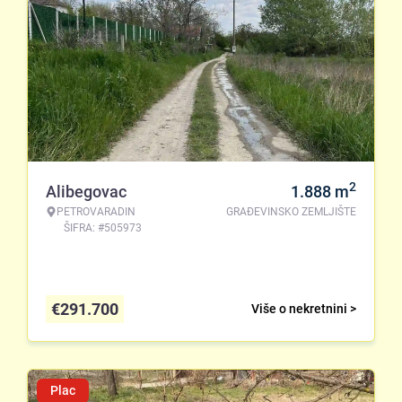
2
Alibegovac
1.888
m
PETROVARADIN
GRAĐEVINSKO ZEMLJIŠTE
ŠIFRA: #505973
€
291.700
Više o nekretnini >
Plac