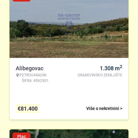
2
Alibegovac
1.308
m
PETROVARADIN
GRAĐEVINSKO ZEMLJIŠTE
ŠIFRA: #562901
€
81.400
Više o nekretnini >
Plac