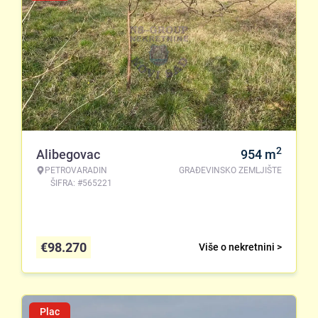
2
Alibegovac
954
m
PETROVARADIN
GRAĐEVINSKO ZEMLJIŠTE
ŠIFRA: #565221
€
98.270
Više o nekretnini >
Plac