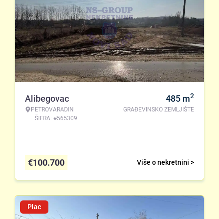
2
Alibegovac
485
m
PETROVARADIN
GRAĐEVINSKO ZEMLJIŠTE
ŠIFRA: #565309
€
100.700
Više o nekretnini >
Plac