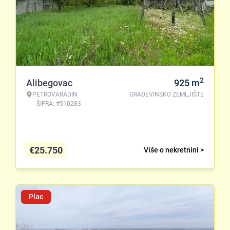
2
Alibegovac
925
m
PETROVARADIN
GRAĐEVINSKO ZEMLJIŠTE
ŠIFRA: #510283
€
25.750
Više o nekretnini >
Plac