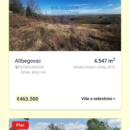
2
Alibegovac
4.547
m
PETROVARADIN
GRAĐEVINSKO ZEMLJIŠTE
ŠIFRA: #565106
€
463.500
Više o nekretnini >
Plac