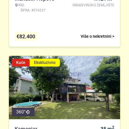
IRIG
GRAĐEVINSKO ZEMLJIŠTE
ŠIFRA: #574237
€
82.400
Više o nekretnini >
Kuće
Ekskluzivno
360°
2
Kamenjar
35
m