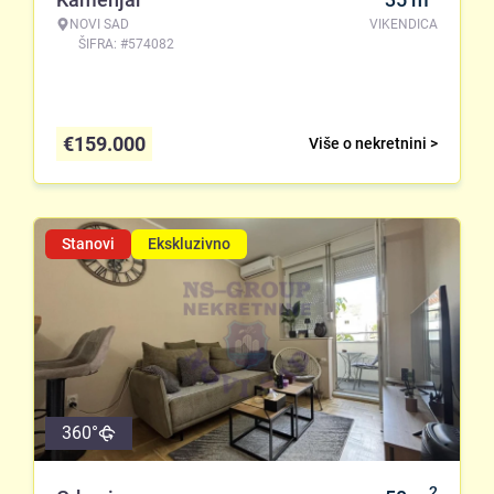
NOVI SAD
VIKENDICA
ŠIFRA: #574082
€
159.000
Više o nekretnini >
Stanovi
Ekskluzivno
360°
2