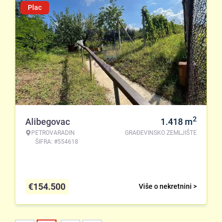
Plac
2
Alibegovac
1.418
m
PETROVARADIN
GRAĐEVINSKO ZEMLJIŠTE
ŠIFRA: #554618
€
154.500
Više o nekretnini >