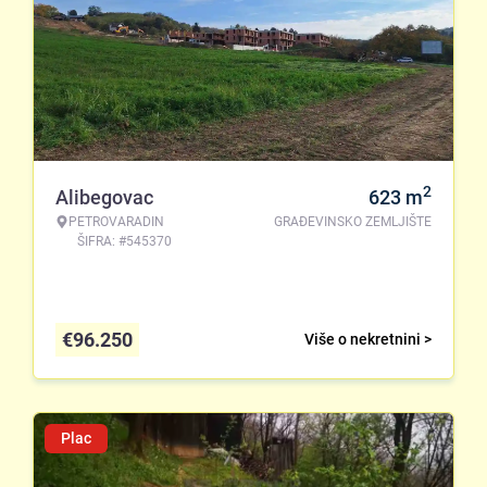
2
Alibegovac
623
m
PETROVARADIN
GRAĐEVINSKO ZEMLJIŠTE
ŠIFRA: #545370
€
96.250
Više o nekretnini >
Plac