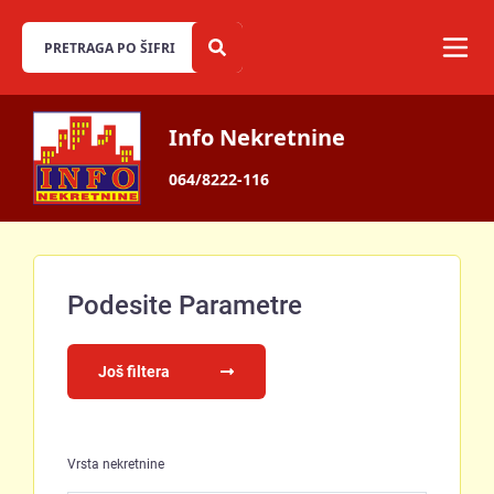
Info Nekretnine
064/8222-116
Podesite Parametre
Još filtera
Vrsta nekretnine