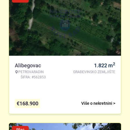
2
Alibegovac
1.822
m
PETROVARADIN
GRAĐEVINSKO ZEMLJIŠTE
ŠIFRA: #562853
€
168.900
Više o nekretnini >
Plac