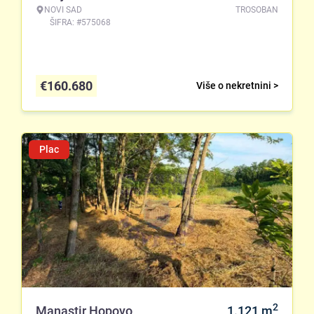
NOVI SAD
TROSOBAN
ŠIFRA: #575068
€
160.680
Više o nekretnini >
Plac
2
Manastir Hopovo
1.121
m