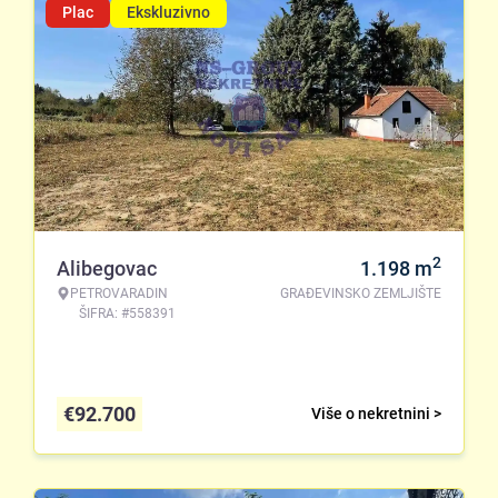
Plac
Ekskluzivno
2
Alibegovac
1.198
m
PETROVARADIN
GRAĐEVINSKO ZEMLJIŠTE
ŠIFRA: #558391
€
92.700
Više o nekretnini >