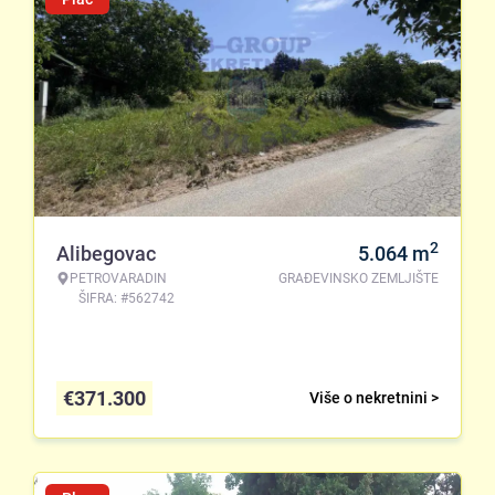
2
Alibegovac
5.064
m
PETROVARADIN
GRAĐEVINSKO ZEMLJIŠTE
ŠIFRA: #562742
€
371.300
Više o nekretnini >