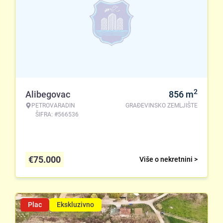
2
Alibegovac
856
m
PETROVARADIN
GRAĐEVINSKO ZEMLJIŠTE
ŠIFRA: #566536
€
75.000
Više o nekretnini >
Plac
Ekskluzivno