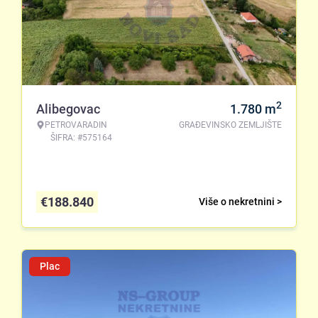
2
Alibegovac
1.780
m
PETROVARADIN
GRAĐEVINSKO ZEMLJIŠTE
ŠIFRA: #575164
€
188.840
Više o nekretnini >
Plac