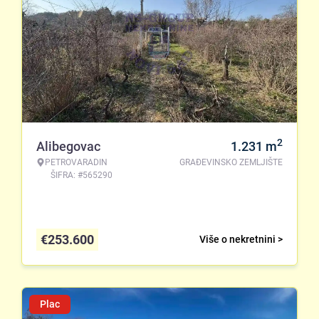
2
Alibegovac
1.231
m
PETROVARADIN
GRAĐEVINSKO ZEMLJIŠTE
ŠIFRA: #565290
€
253.600
Više o nekretnini >
Plac