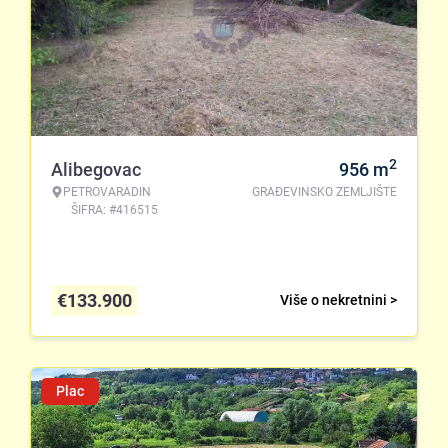
2
Alibegovac
956
m
PETROVARADIN
GRAĐEVINSKO ZEMLJIŠTE
ŠIFRA: #416515
€
133.900
Više o nekretnini >
Plac