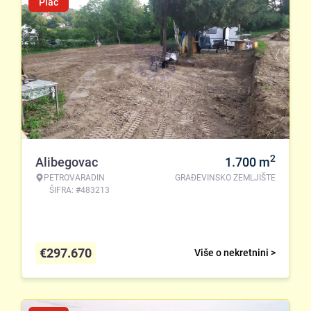
Plac
2
Alibegovac
1.700
m
PETROVARADIN
GRAĐEVINSKO ZEMLJIŠTE
ŠIFRA: #483213
€
297.670
Više o nekretnini >