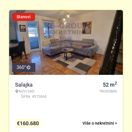
Stanovi
360°
2
Salajka
52
m
NOVI SAD
TROSOBAN
ŠIFRA: #575068
€
160.680
Više o nekretnini >