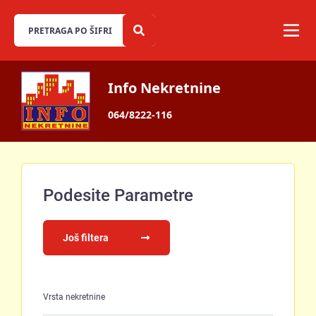
Info Nekretnine
064/8222-116
Podesite Parametre
Još filtera
Vrsta nekretnine