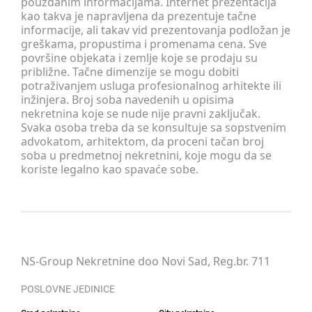
pouzdanim informacijama. Internet prezentacija
kao takva je napravljena da prezentuje tačne
informacije, ali takav vid prezentovanja podložan je
greškama, propustima i promenama cena. Sve
površine objekata i zemlje koje se prodaju su
približne. Tačne dimenzije se mogu dobiti
potraživanjem usluga profesionalnog arhitekte ili
inžinjera. Broj soba navedenih u opisima
nekretnina koje se nude nije pravni zaključak.
Svaka osoba treba da se konsultuje sa sopstvenim
advokatom, arhitektom, da proceni tačan broj
soba u predmetnoj nekretnini, koje mogu da se
koriste legalno kao spavaće sobe.
NS-Group Nekretnine doo Novi Sad, Reg.br. 711
POSLOVNE JEDINICE