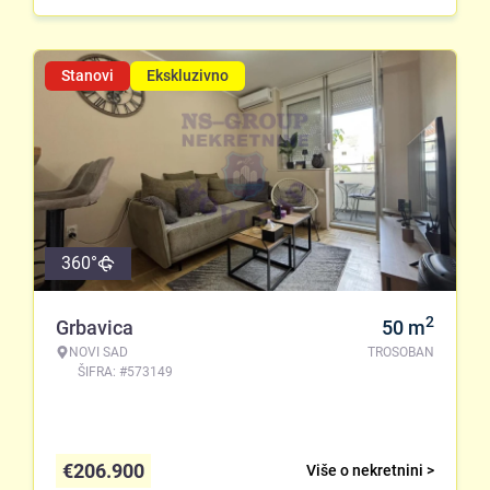
Stanovi
Ekskluzivno
360°
2
Grbavica
50
m
NOVI SAD
TROSOBAN
ŠIFRA: #573149
€
206.900
Više o nekretnini >