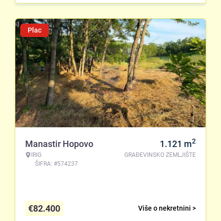
Plac
2
Manastir Hopovo
1.121
m
IRIG
GRAĐEVINSKO ZEMLJIŠTE
ŠIFRA: #574237
€
82.400
Više o nekretnini >