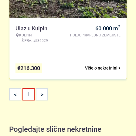
2
Ulaz u Kulpin
60.000
m
KULPIN
POLJOPRIVREDNO ZEMLJIŠTE
ŠIFRA: #536029
€
216.300
Više o nekretnini >
<
>
1
Pogledajte slične nekretnine