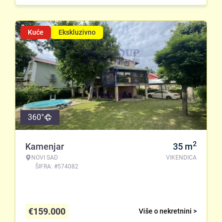
Kuće
Ekskluzivno
360°
2
Kamenjar
35
m
NOVI SAD
VIKENDICA
ŠIFRA: #574082
€
159.000
Više o nekretnini >