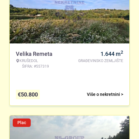
2
Velika Remeta
1.644
m
KRUŠEDOL
GRAĐEVINSKO ZEMLJIŠTE
ŠIFRA: #557319
€
50.800
Više o nekretnini >
Plac