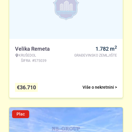
2
Velika Remeta
1.782
m
KRUŠEDOL
GRAĐEVINSKO ZEMLJIŠTE
ŠIFRA: #575039
€
36.710
Više o nekretnini >
Plac