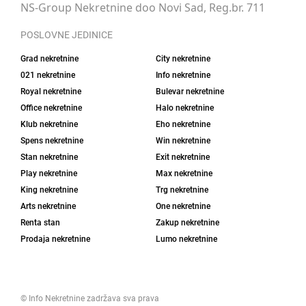
NS-Group Nekretnine doo Novi Sad, Reg.br. 711
POSLOVNE JEDINICE
Grad nekretnine
City nekretnine
021 nekretnine
Info nekretnine
Royal nekretnine
Bulevar nekretnine
Office nekretnine
Halo nekretnine
Klub nekretnine
Eho nekretnine
Spens nekretnine
Win nekretnine
Stan nekretnine
Exit nekretnine
Play nekretnine
Max nekretnine
King nekretnine
Trg nekretnine
Arts nekretnine
One nekretnine
Renta stan
Zakup nekretnine
Prodaja nekretnine
Lumo nekretnine
©
Info Nekretnine
zadržava sva prava