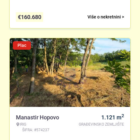
€
160.680
Više o nekretnini >
Plac
2
Manastir Hopovo
1.121
m
IRIG
GRAĐEVINSKO ZEMLJIŠTE
ŠIFRA: #574237