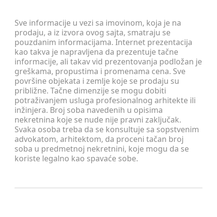
Sve informacije u vezi sa imovinom, koja je na
prodaju, a iz izvora ovog sajta, smatraju se
pouzdanim informacijama. Internet prezentacija
kao takva je napravljena da prezentuje tačne
informacije, ali takav vid prezentovanja podložan je
greškama, propustima i promenama cena. Sve
površine objekata i zemlje koje se prodaju su
približne. Tačne dimenzije se mogu dobiti
potraživanjem usluga profesionalnog arhitekte ili
inžinjera. Broj soba navedenih u opisima
nekretnina koje se nude nije pravni zaključak.
Svaka osoba treba da se konsultuje sa sopstvenim
advokatom, arhitektom, da proceni tačan broj
soba u predmetnoj nekretnini, koje mogu da se
koriste legalno kao spavaće sobe.