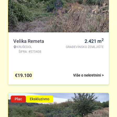
2
Velika Remeta
2.421
m
KRUŠEDOL
GRAĐEVINSKO ZEMLJIŠTE
ŠIFRA: #575408
€
19.100
Više o nekretnini >
Plac
Ekskluzivno