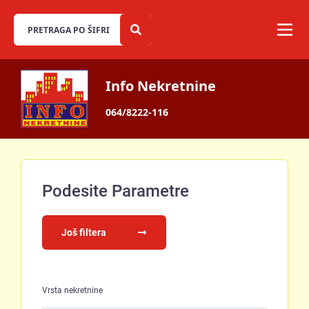
Info Nekretnine
064/8222-116
Podesite Parametre
Još filtera
Vrsta nekretnine