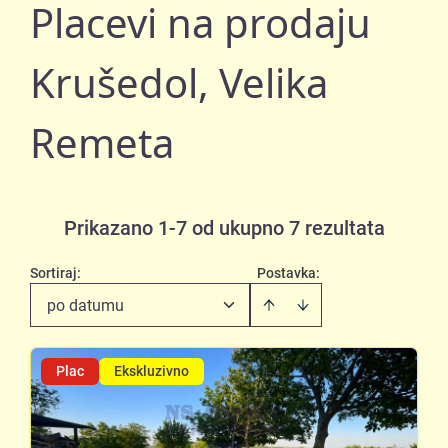
Placevi na prodaju
Krušedol, Velika
Remeta
Prikazano 1-7 od ukupno 7 rezultata
Sortiraj
:
Postavka:
po datumu
Plac
Ekskluzivno