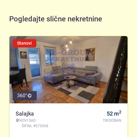
Pogledajte slične nekretnine
Stanovi
360°
2
Salajka
52
m
NOVI SAD
TROSOBAN
ŠIFRA: #575068