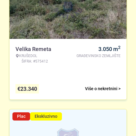
2
Velika Remeta
3.050
m
KRUŠEDOL
GRAĐEVINSKO ZEMLJIŠTE
ŠIFRA: #575412
€
23.340
Više o nekretnini >
Plac
Ekskluzivno