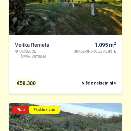
2
Velika Remeta
1.095
m
KRUŠEDOL
GRAĐEVINSKO ZEMLJIŠTE
ŠIFRA: #575846
€
58.300
Više o nekretnini >
Plac
Ekskluzivno