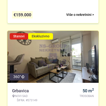
€
159.000
Više o nekretnini >
Stanovi
Ekskluzivno
360°
2
Grbavica
50
m
NOVI SAD
TROSOBAN
ŠIFRA: #573149