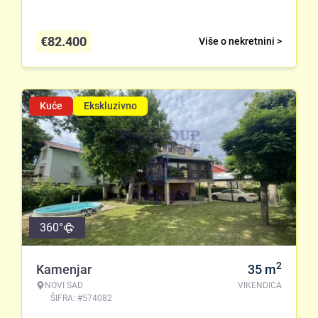
€
82.400
Više o nekretnini >
Kuće
Ekskluzivno
360°
2
Kamenjar
35
m
NOVI SAD
VIKENDICA
ŠIFRA: #574082