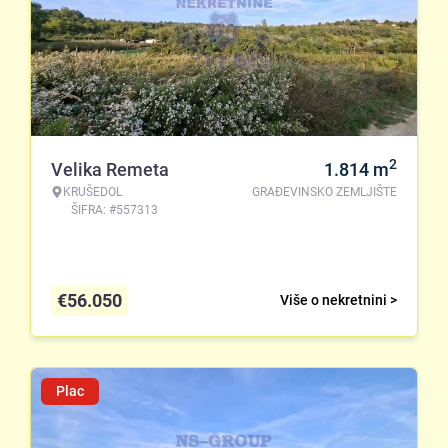
2
Velika Remeta
1.814
m
KRUŠEDOL
GRAĐEVINSKO ZEMLJIŠTE
ŠIFRA: #557313
€
56.050
Više o nekretnini >
Plac