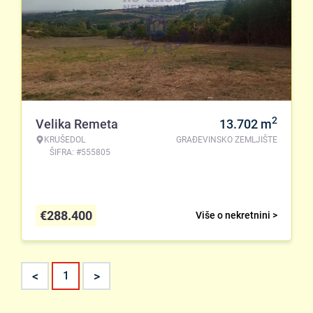
2
Velika Remeta
13.702
m
KRUŠEDOL
GRAĐEVINSKO ZEMLJIŠTE
ŠIFRA: #555805
€
288.400
Više o nekretnini >
<
>
1