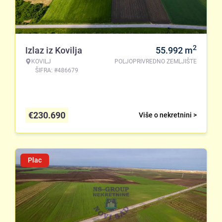
2
Izlaz iz Kovilja
55.992
m
KOVILJ
POLJOPRIVREDNO ZEMLJIŠTE
ŠIFRA: #486679
€
230.690
Više o nekretnini >
Plac