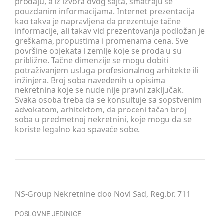
prodaju, a iz izvora ovog sajta, smatraju se
pouzdanim informacijama. Internet prezentacija
kao takva je napravljena da prezentuje tačne
informacije, ali takav vid prezentovanja podložan je
greškama, propustima i promenama cena. Sve
površine objekata i zemlje koje se prodaju su
približne. Tačne dimenzije se mogu dobiti
potraživanjem usluga profesionalnog arhitekte ili
inžinjera. Broj soba navedenih u opisima
nekretnina koje se nude nije pravni zaključak.
Svaka osoba treba da se konsultuje sa sopstvenim
advokatom, arhitektom, da proceni tačan broj
soba u predmetnoj nekretnini, koje mogu da se
koriste legalno kao spavaće sobe.
NS-Group Nekretnine doo Novi Sad, Reg.br. 711
POSLOVNE JEDINICE