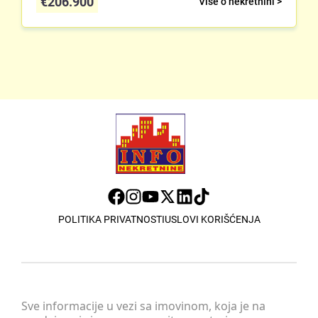
€
206.900
Više o nekretnini >
POLITIKA PRIVATNOSTI
USLOVI KORIŠĆENJA
Sve informacije u vezi sa imovinom, koja je na