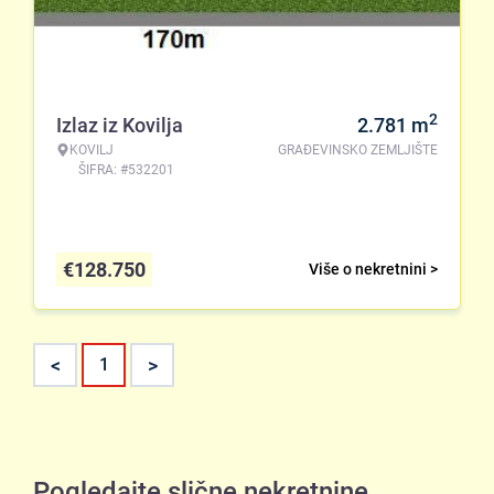
2
Izlaz iz Kovilja
2.781
m
KOVILJ
GRAĐEVINSKO ZEMLJIŠTE
ŠIFRA: #532201
€
128.750
Više o nekretnini >
<
>
1
Pogledajte slične nekretnine