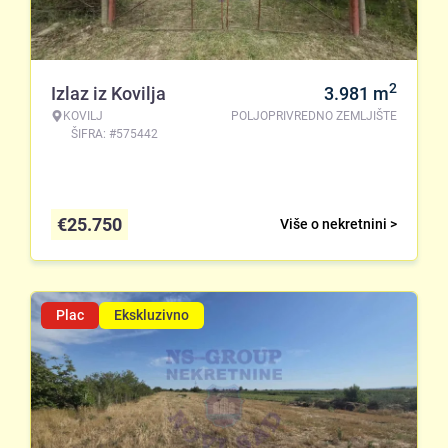
2
Izlaz iz Kovilja
3.981
m
KOVILJ
POLJOPRIVREDNO ZEMLJIŠTE
ŠIFRA: #575442
€
25.750
Više o nekretnini >
Plac
Ekskluzivno