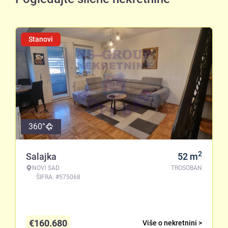
Stanovi
360°
2
Salajka
52
m
NOVI SAD
TROSOBAN
ŠIFRA: #575068
€
160.680
Više o nekretnini >