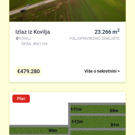
2
Izlaz iz Kovilja
23.266
m
KOVILJ
POLJOPRIVREDNO ZEMLJIŠTE
ŠIFRA: #561109
€
479.280
Više o nekretnini >
Plac