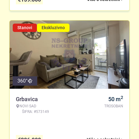
Stanovi
Ekskluzivno
360°
2
Grbavica
50
m
NOVI SAD
TROSOBAN
ŠIFRA: #573149