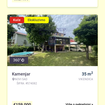
Kuće
Ekskluzivno
360°
2
Kamenjar
35
m
NOVI SAD
VIKENDICA
ŠIFRA: #574082
€
159.000
Više o nekretnini >