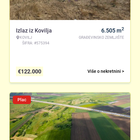
2
Izlaz iz Kovilja
6.505
m
KOVILJ
GRAĐEVINSKO ZEMLJIŠTE
ŠIFRA: #575394
€
122.000
Više o nekretnini >
Plac