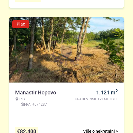
Plac
2
Manastir Hopovo
1.121
m
IRIG
GRAĐEVINSKO ZEMLJIŠTE
ŠIFRA: #574237
€
82.400
Više o nekretnini >