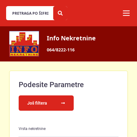
Info Nekretnine
064/8222-116
Podesite Parametre
Još filtera
Vrsta nekretnine