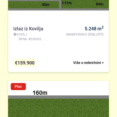
2
Izlaz iz Kovilja
5.248
m
KOVILJ
GRAĐEVINSKO ZEMLJIŠTE
ŠIFRA: #539055
€
159.900
Više o nekretnini >
Plac