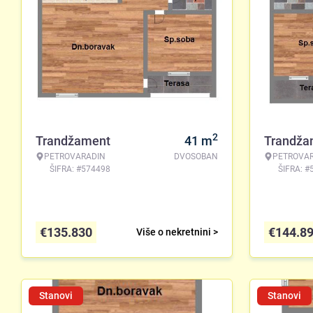
2
Trandžament
41
m
Trandža
PETROVARADIN
DVOSOBAN
PETROVA
ŠIFRA: #574498
ŠIFRA: #
€
135.830
€
144.8
Više o nekretnini >
Stanovi
Stanovi