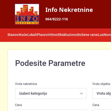
Info Nekretnine
064/8222-116
Stanovi
Kuće
Lokali
Placevi
Hitno!
Ekskluzivno
Snižene cene
Lux
Novo
Podesite Parametre
Vrsta nekretnine
Vrsta objekta
Cena
Cena