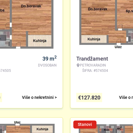
2
39
m
Trandžament
DVOSOBAN
PETROVARADIN
574505
ŠIFRA: #574504
0
€
127.820
Više o nekretnini >
Više o 
Stanovi