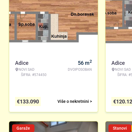
2
Adice
56
m
Adice
NOVI SAD
DVOIPOSOBAN
NOVI SAD
ŠIFRA: #574450
ŠIFRA: #
€
133.090
€
120.1
Više o nekretnini >
Garaže
Stanovi