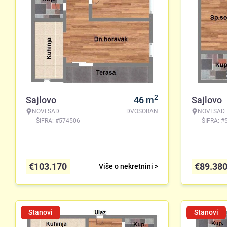
2
Sajlovo
46
m
Sajlovo
NOVI SAD
DVOSOBAN
NOVI SAD
ŠIFRA: #574506
ŠIFRA: #
€
103.170
€
89.38
Više o nekretnini >
Stanovi
Stanovi