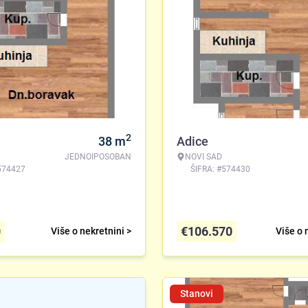
2
38
m
Adice
JEDNOIPOSOBAN
NOVI SAD
574427
ŠIFRA: #574430
0
€
106.570
Više o nekretnini >
Više o 
Stanovi