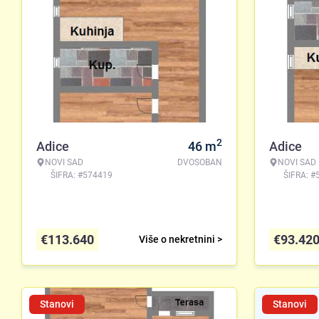
2
Adice
46
m
Adice
NOVI SAD
DVOSOBAN
NOVI SAD
ŠIFRA: #574419
ŠIFRA: #
€
113.640
€
93.42
Više o nekretnini >
Stanovi
Stanovi