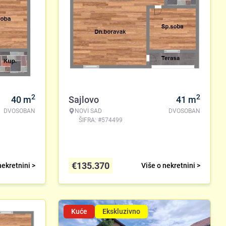
2
2
40
m
Sajlovo
41
m
DVOSOBAN
NOVI SAD
DVOSOBAN
ŠIFRA: #574499
€
135.370
nekretnini >
Više o nekretnini >
Kuće
Ekskluzivno