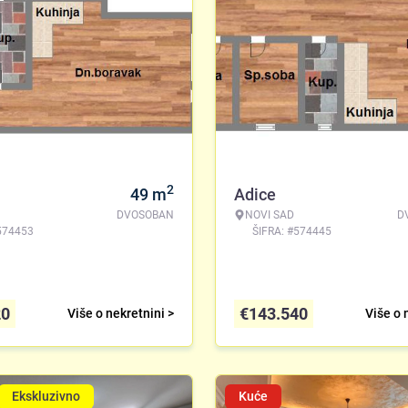
2
49
m
Adice
DVOSOBAN
NOVI SAD
D
574453
ŠIFRA: #574445
20
€
143.540
Više o nekretnini >
Više o 
Ekskluzivno
Kuće