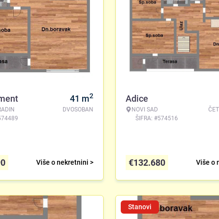
2
ment
41
m
Adice
RADIN
DVOSOBAN
NOVI SAD
ČE
574489
ŠIFRA: #574516
90
€
132.680
Više o nekretnini >
Više o 
Stanovi