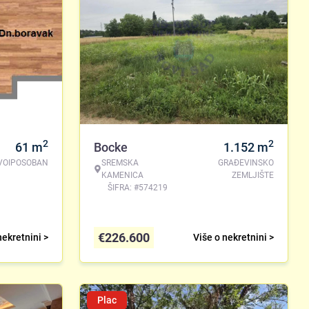
2
2
61
m
Bocke
1.152
m
VOIPOSOBAN
SREMSKA
GRAĐEVINSKO
KAMENICA
ZEMLJIŠTE
ŠIFRA: #574219
€
226.600
nekretnini >
Više o nekretnini >
Plac