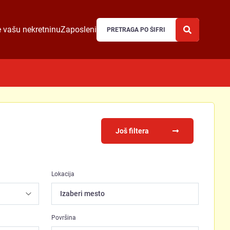
 vašu nekretninu
Zaposleni
Još filtera
Lokacija
Izaberi mesto
Površina