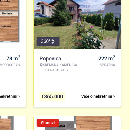
360°
2
2
78
m
Popovica
222
m
TVOROSOBAN
SREMSKA KAMENICA
SPRATNA
ŠIFRA: #574570
€
365.000
nekretnini >
Više o nekretnini >
Stanovi