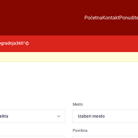
Početna
Kontakt
Ponudite
gradnja
360°
Mesto
Površina