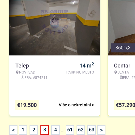
360°
2
Telep
14
m
Centar
NOVI SAD
PARKING MESTO
SENTA
ŠIFRA: #574211
ŠIFRA: #
€
19.500
€
57.29
Više o nekretnini >
<
>
1
2
3
4
...
61
62
63