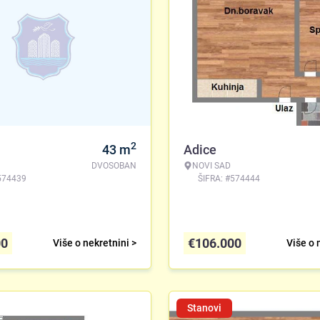
2
43
m
Adice
DVOSOBAN
NOVI SAD
574439
ŠIFRA: #574444
00
€
106.000
Više o nekretnini >
Više o 
Stanovi