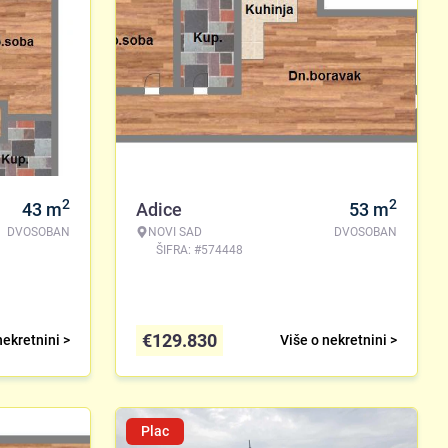
2
2
43
m
Adice
53
m
DVOSOBAN
NOVI SAD
DVOSOBAN
ŠIFRA: #574448
€
129.830
nekretnini >
Više o nekretnini >
Plac