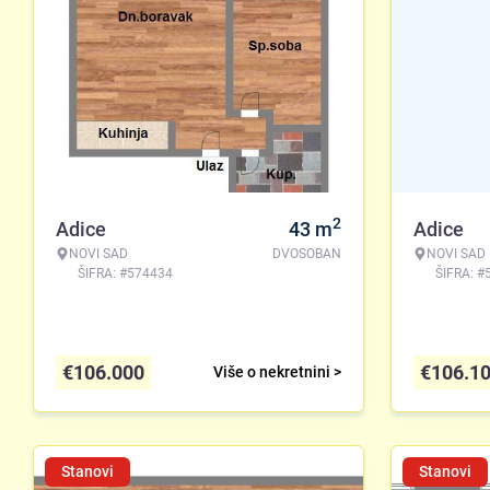
2
Adice
43
m
Adice
NOVI SAD
DVOSOBAN
NOVI SAD
ŠIFRA: #574434
ŠIFRA: #
€
106.000
€
106.1
Više o nekretnini >
Stanovi
Stanovi