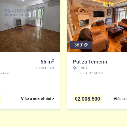
360°
2
55
m
Put za Temerin
DVOSOBAN
ČENEJ
574272
ŠIFRA: #574153
0
€
2.008.500
Više o nekretnini >
Više o 