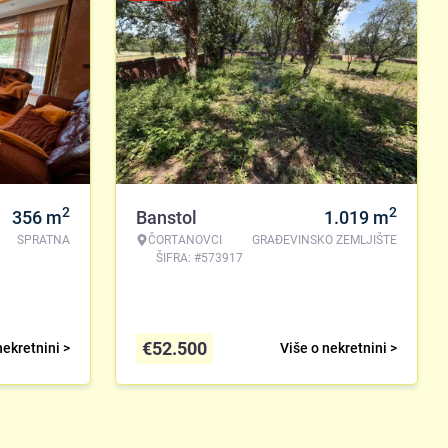
2
2
356
m
Banstol
1.019
m
SPRATNA
ČORTANOVCI
GRAĐEVINSKO ZEMLJIŠTE
ŠIFRA: #573917
€
52.500
nekretnini >
Više o nekretnini >