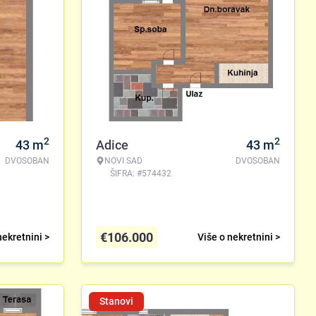
2
2
43
m
Adice
43
m
DVOSOBAN
NOVI SAD
DVOSOBAN
ŠIFRA: #574432
€
106.000
nekretnini >
Više o nekretnini >
Stanovi